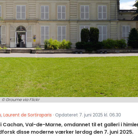
© Groume via Flickr
s
,
Laurent de Sortiraparis
· Opdateret 7. juni 2025 kl. 06.30
 i Cachan, Val-de-Marne, omdannet til et galleri i himlen
dforsk disse moderne værker lørdag den 7. juni 2025.