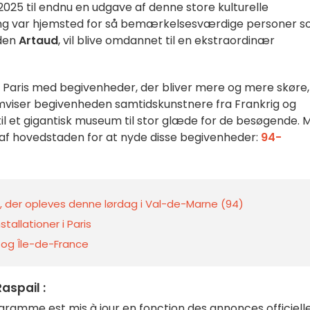
025 til endnu en udgave af denne store kulturelle
ng var hjemsted for så bemærkelsesværdige personer 
den
Artaud
, vil blive omdannet til en ekstraordinær
 Paris med begivenheder, der bliver mere og mere skøre,
mviser begivenheden samtidskunstnere fra Frankrig og
til et gigantisk museum til stor glæde for de besøgende. 
m af hovedstaden for at nyde disse begivenheder:
94-
m, der opleves denne lørdag i Val-de-Marne (94)
tallationer i Paris
s og Île-de-France
aspail :
ramme est mis à jour en fonction des annonces officielle