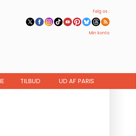
Følg os :
Min konto
IE
TILBUD
UD AF PARIS