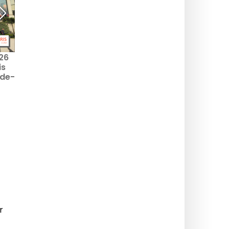
26
Natten uden søvn 2026
Nuit Blanche 2026 på
is
denne lørdag: de
lørdag: de immersive
-de-
utraditionelle udflugter i
installationer i Paris
Paris
r