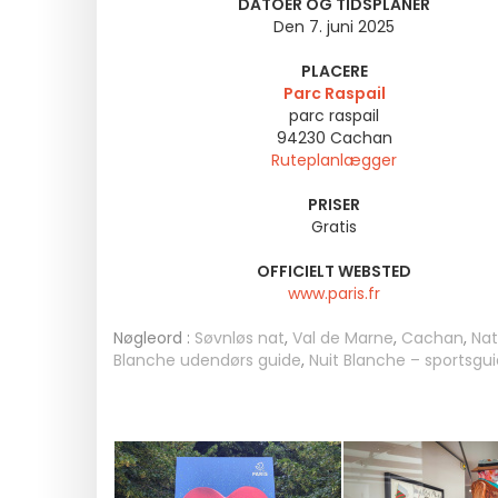
DATOER OG TIDSPLANER
Den 7. juni 2025
PLACERE
Parc Raspail
parc raspail
94230
Cachan
Ruteplanlægger
PRISER
Gratis
OFFICIELT WEBSTED
www.paris.fr
Nøgleord :
Søvnløs nat
,
Val de Marne
,
Cachan
,
Nat
Blanche udendørs guide
,
Nuit Blanche – sportsgu