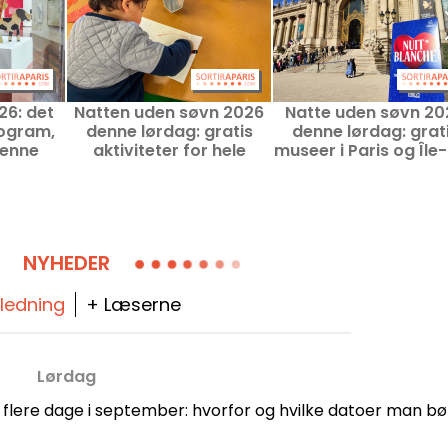
26: det
Natten uden søvn 2026
Natte uden søvn 20
rogram,
denne lørdag: gratis
denne lørdag: grat
denne
aktiviteter for hele
museer i Paris og Île
e-Marne
familien
France
NYHEDER
-ledning
+ Læserne
Lørdag
 flere dage i september: hvorfor og hvilke datoer man bø