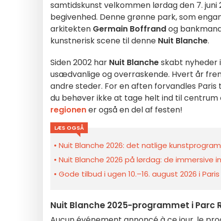
samtidskunst velkommen lørdag den 7. juni 2
begivenhed. Denne grønne park, som enga
arkitekten
Germain Boffrand
og bankman
kunstnerisk scene til denne
Nuit Blanche
.
Siden 2002 har
Nuit Blanche
skabt nyheder i
usædvanlige og overraskende. Hvert år fre
andre steder. For en aften forvandles Paris 
du behøver ikke at tage helt ind til centru
regionen
er også en del af festen!
LÆS OGSÅ
Nuit Blanche 2026: det natlige kunstprogra
Nuit Blanche 2026 på lørdag: de immersive ins
Gode tilbud i ugen 10.–16. august 2026 i Pari
Nuit Blanche 2025-programmet i Parc R
Aucun événement annoncé à ce jour, le prog