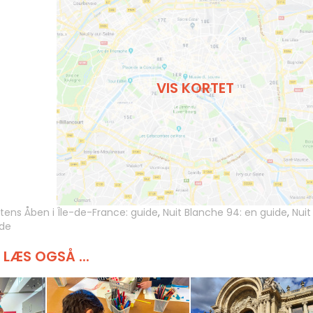
VIS KORTET
tens Åben i Île-de-France: guide
,
Nuit Blanche 94: en guide
,
Nuit
ide
LÆS OGSÅ ...