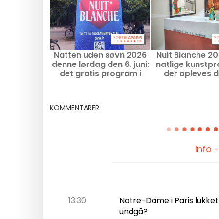
Natten uden søvn 2026
Nuit Blanche 20
denne lørdag den 6. juni:
natlige kunstp
det gratis program i
der opleves 
Paris og i Île-de-France
lørdag i Val-d
(94)
KOMMENTARER
Info 
13.30
Notre-Dame i Paris lukket
undgå?