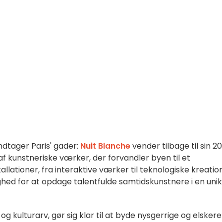
ndtager Paris' gader:
Nuit Blanche
vender tilbage til sin 2
af kunstneriske værker, der forvandler byen til et
stallationer, fra interaktive værker til teknologiske kreatio
ghed for at opdage talentfulde samtidskunstnere i en unik
e og kulturarv, gør sig klar til at byde nysgerrige og elskere