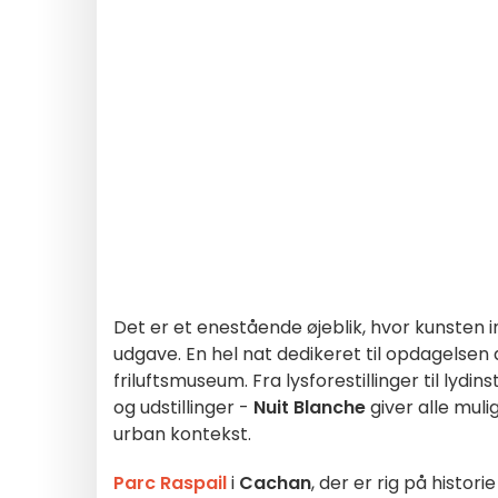
Det er et enestående øjeblik, hvor kunsten i
udgave. En hel nat dedikeret til opdagelsen 
friluftsmuseum. Fra lysforestillinger til lydin
og udstillinger -
Nuit Blanche
giver alle muli
urban kontekst.
Parc Raspail
i
Cachan
, der er rig på histori