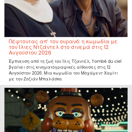
Πέφτοντας απ’ τον ουρανό: η κωμωδία με
τον Ίλιες Ντζάντελ στο σινεμά στις 12
Αυγούστου 2026
Έμπνευση από τη ζωή του Ίλις Τζαντέλ, Tombé du ciel
βγαίνει στις κινηματογραφικές αίθουσες στις 12
Αυγούστου 2026. Μια κωμωδία του Μοχάμεντ Χαμίτι
με την Ζοζιάν Μπαλάσκο.