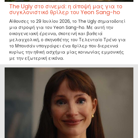
The Ugly στο σινεμά: η άποψή μας για το
συγκλονιστικό θρίλερ του Yeon Sang-ho
Αίθουσες το 29 Ιουλίου 2026, το The Ugly σηματοδοτεί
μια στροφή για τον Yeon Sang-ho. Με αυτή την
οικογενειακή έρευνα, σκοτεινή και βαθειά
μελαγχολική, ο σκηνοθέτης του Τελευταίο Τρένο για
το Μπουσάν υπογράφει ένα θρίλερ που διερευνά
κυρίως την ηθική ασχήμια μίας κοινωνίας εμμονικής
με την εξωτερική εικόνα.