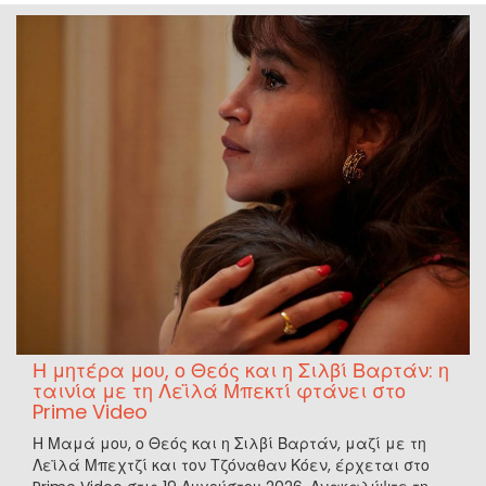
Η μητέρα μου, ο Θεός και η Σιλβί Βαρτάν: η
ταινία με τη Λεϊλά Μπεκτί φτάνει στο
Prime Video
Η Μαμά μου, ο Θεός και η Σιλβί Βαρτάν, μαζί με τη
Λεϊλά Μπεχτζί και τον Τζόναθαν Κόεν, έρχεται στο