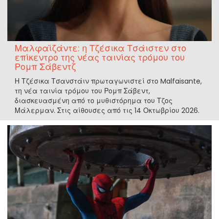
Μαλφαϊζάντε: η Τζέσικα Τσάιστεν στο
επίκεντρο της νέας ταινίας τρόμου του
Ρομπ Σάβεντζ
Η Τζέσικα Τσανστάιν πρωταγωνιστεί στο Malfaisante,
τη νέα ταινία τρόμου του Ρομπ Σάβεντ,
διασκευασμένη από το μυθιστόρημα του Τζος
Μάλερμαν. Στις αίθουσες από τις 14 Οκτωβρίου 2026.