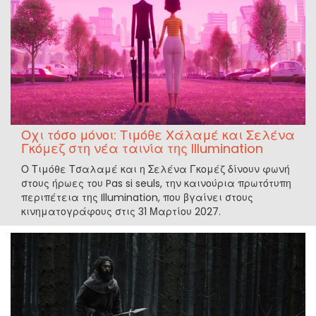
Οχι τόσο μόνοι: Τιμόθε Χάλαμέ και Σελένα
Γκόμεζ στη νέα ταινία της Illumination
Ο Τιμόθε Τσαλαμέ και η Σελένα Γκομέζ δίνουν φωνή
στους ήρωες του Pas si seuls, την καινούρια πρωτότυπη
περιπέτεια της Illumination, που βγαίνει στους
κινηματογράφους στις 31 Μαρτίου 2027.