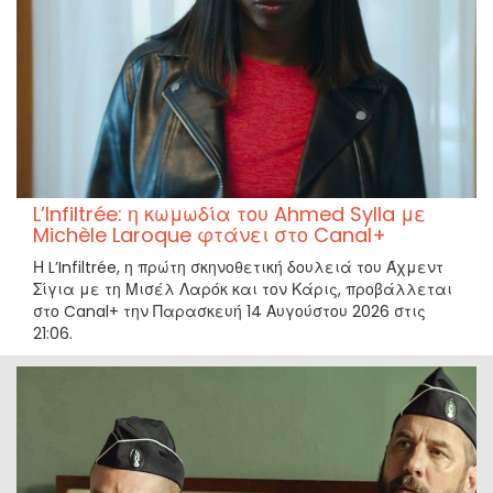
L’Infiltrée: η κωμωδία του Ahmed Sylla με
Michèle Laroque φτάνει στο Canal+
Η L’Infiltrée, η πρώτη σκηνοθετική δουλειά του Άχμεντ
Σίγια με τη Μισέλ Λαρόκ και τον Κάρις, προβάλλεται
στο Canal+ την Παρασκευή 14 Αυγούστου 2026 στις
21:06.