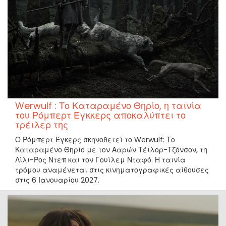
Werwulf : Το Καταραμένο Θηρίο, η ταινία
του Ρόμπερτ Έγκκερς αποκαλύπτει το
τρέιλερ της
Ο Ρόμπερτ Έγκερς σκηνοθετεί το Werwulf: Το
Καταραμένο Θηρίο με τον Ααρών Τέιλορ-Τζόνσον, τη
Λίλι-Ρος Ντεπ και τον Γουίλεμ Νταφό. Η ταινία
τρόμου αναμένεται στις κινηματογραφικές αίθουσες
στις 6 Ιανουαρίου 2027.