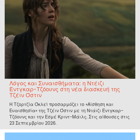
Λόγος και Συναισθήματα: η Ντέιζι
Έντγκαρ-Τζόουνς στη νέα διασκευή της
Τζέιν Όστιν
Η Τζορτζία Όκλεϊ προσαρμόζει το «Αίσθηση και
Ευαισθησία» της Τζέιν Όστιν με τη Ντάιζι Έντγκαρ-
Τζόουνς και την Εσμέ Κριντ-Μάιλς. Στις αίθουσες στις
23 Σεπτεμβρίου 2026.