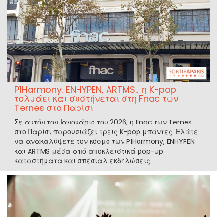
P1Harmony, ENHYPEN, ARTMS... η K-pop
τολμάει και συστήνεται στη Fnac των
Ternes στο Παρίσι
Σε αυτόν τον Ιανουάριο του 2026, η Fnac των Ternes
στο Παρίσι παρουσιάζει τρεις K-pop μπάντες. Ελάτε
να ανακαλύψετε τον κόσμο των P1Harmony, ENHYPEN
και ARTMS μέσα από αποκλειστικά pop-up
καταστήματα και σπέσιαλ εκδηλώσεις.