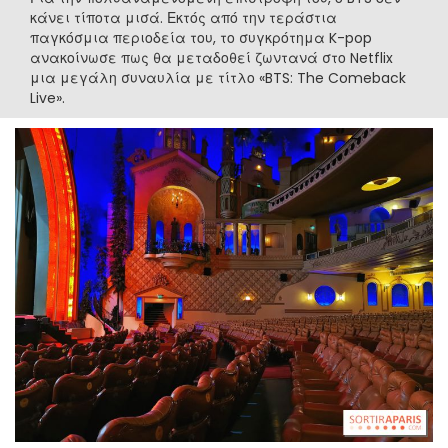
κάνει τίποτα μισά. Εκτός από την τεράστια
παγκόσμια περιοδεία του, το συγκρότημα K-pop
ανακοίνωσε πως θα μεταδοθεί ζωντανά στο Netflix
μια μεγάλη συναυλία με τίτλο «BTS: The Comeback
Live».