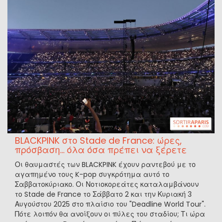
BLACKPINK στο Stade de France: ώρες,
πρόσβαση... όλα όσα πρέπει να ξέρετε
Οι θαυμαστές των BLACKPINK έχουν ραντεβού με το
αγαπημένο τους K-pop συγκρότημα αυτό το
Σαββατοκύριακο. Οι Νοτιοκορεάτες καταλαμβάνουν
το Stade de France το Σάββατο 2 και την Κυριακή 3
Αυγούστου 2025 στο πλαίσιο του "Deadline World Tour".
Πότε λοιπόν θα ανοίξουν οι πύλες του σταδίου; Τι ώρα