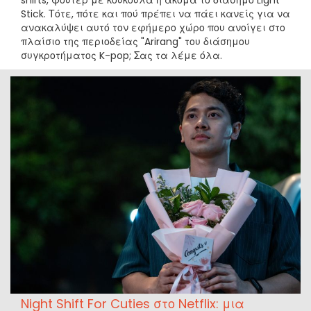
shirts, φούτερ με κουκούλα ή ακόμα το διάσημο Light
Stick. Τότε, πότε και πού πρέπει να πάει κανείς για να
ανακαλύψει αυτό τον εφήμερο χώρο που ανοίγει στο
πλαίσιο της περιοδείας "Arirang" του διάσημου
συγκροτήματος K-pop; Σας τα λέμε όλα.
Night Shift For Cuties στο Netflix: μια