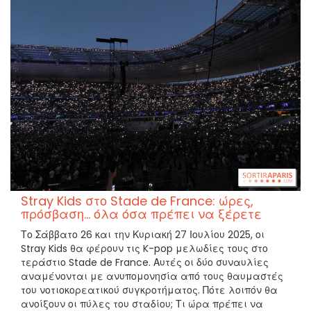
Stray Kids στο Stade de France: ώρες,
πρόσβαση... όλα όσα πρέπει να ξέρετε
Το Σάββατο 26 και την Κυριακή 27 Ιουλίου 2025, οι
Stray Kids θα φέρουν τις K-pop μελωδίες τους στο
τεράστιο Stade de France. Αυτές οι δύο συναυλίες
αναμένονται με ανυπομονησία από τους θαυμαστές
του νοτιοκορεατικού συγκροτήματος. Πότε λοιπόν θα
ανοίξουν οι πύλες του σταδίου; Τι ώρα πρέπει να