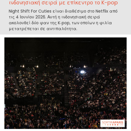
ινδονησιακή σειρά με επίκεντρο το K-pop
Night Shift For Cuties είναι διαθέσιμο στο Netflix από
τις 4 Ιουνίου 2026. Αυτή η ινδονησιακή σειρά
ακολουθεί δύο φαν της K‑pop, των οποίων η φιλία
μετατρέπεται σε αντιπαλότητα.