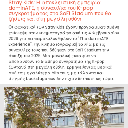
Stray Kids: Η αποκλειστική εμπειρία
dominATE, η συναυλία του K-pop
συγκροτήματος στο SoFi Stadium που θα
ζήσεις και στη μεγάλη οθόνη
Οι φανατικοί των Stray Kids έχουν προγραμματισμένη
επίσκεψη στον κινηματογράφο από τις 4 Φεβρουαρίου
2026 για να παρακολουθήσουν το "The dominATE
Experience", την κινηματογραφική ταινία με τις
συναυλίες τους που δόθηκαν στο SoFi Stadium την
άνοιξη του 2025. Μια μοναδική ευκαιρία να
απολαύσουν το διάσημο συγκρότημα της K-pop
ζωντανά στη μεγάλη οθόνη, ερμηνεύοντας μερικά
από τα μεγαλύτερα hits τους, με τάλαντα και
στιγμές backstage που δεν είχαν δει ποτέ ως τώρα.