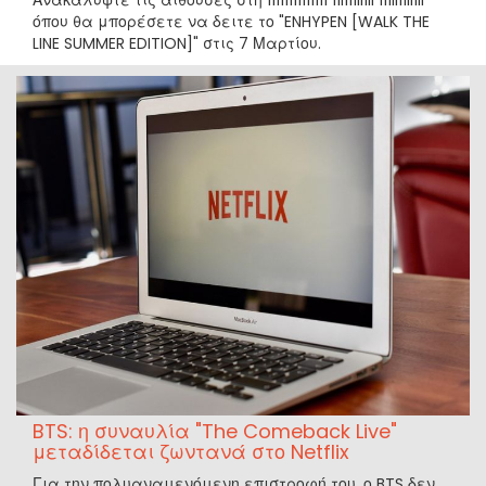
Ανακαλύψτε τις αίθουσες στη ÎÎÎÎÎÎÎÎÎÎÎÎÎÎ ÎÎÏÎÎÎÏÏÎÏÏ ÎÎÎÏÏÎÎÏÏÎÏÏ
όπου θα μπορέσετε να δειτε το "ENHYPEN [WALK THE
LINE SUMMER EDITION]" στις 7 Μαρτίου.
BTS: η συναυλία "The Comeback Live"
μεταδίδεται ζωντανά στο Netflix
Για την πολυαναμενόμενη επιστροφή του, ο BTS δεν