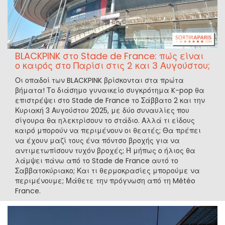
BLACKPINK στο Stade de France: πώς είναι
ο καιρός στο Παρίσι στις 2 και 3 Αυγούστου;
Οι οπαδοί των BLACKPINK βρίσκονται στα πρώτα
βήματα! Το διάσημο γυναικείο συγκρότημα K-pop θα
επιστρέψει στο Stade de France το Σάββατο 2 και την
Κυριακή 3 Αυγούστου 2025, με δύο συναυλίες που
σίγουρα θα ηλεκτρίσουν το στάδιο. Αλλά τι είδους
καιρό μπορούν να περιμένουν οι θεατές; Θα πρέπει
να έχουν μαζί τους ένα πόντσο βροχής για να
αντιμετωπίσουν τυχόν βροχές; Ή μήπως ο ήλιος θα
λάμψει πάνω από το Stade de France αυτό το
Σαββατοκύριακο; Και τι θερμοκρασίες μπορούμε να
περιμένουμε; Μάθετε την πρόγνωση από τη Météo
France.