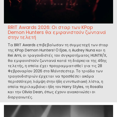
BRIT Awards 2026: Οι σταρ των KPop
Demon Hunters θα εμφανιστούν ζωντανά
στην τελετή
Τα BRIT Awards επιβεβαίωσαν τη συμμετοχή των σταρ
της KPop Demon Hunters! Ο Ejae, η Audrey Nuna και η
Rei Ami, οι τραγουδιστές του συγκροτήματος HUNTR/X,
θα εμφανιστούν ζωντανά κατά τη διάρκεια της 46ης
τελετής, η οποία έχει προγραμματισθεί για τις 28
Φεβρουαρίου 2026 στο Μάντσεστερ. Το τριάδα των
τραγουδιστριών έρχεται να προσθέσει ακόμα
περισσότερη λάμψη στην ήδη εντυπωσιακή λίστα, η
οποία περιλαμβάνει ήδη τον Harry Styles, τη Rosalía
και την Olivia Dean, όπως έχουν ανακοινώσει οι
διοργανωτές.