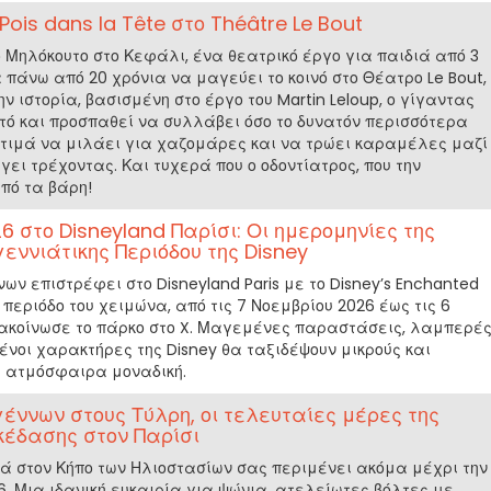
 Pois dans la Tête στο Théâtre Le Bout
ό Μηλόκουτο στο Κεφάλι, ένα θεατρικό έργο για παιδιά από 3
α πάνω από 20 χρόνια να μαγεύει το κοινό στο Θέατρο Le Bout,
την ιστορία, βασισμένη στο έργο του Martin Leloup, ο γίγαντας
τό και προσπαθεί να συλλάβει όσο το δυνατόν περισσότερα
ροτιμά να μιλάει για χαζομάρες και να τρώει καραμέλες μαζί
γει τρέχοντας. Και τυχερά που ο οδοντίατρος, που την
πό τα βάρη!
6 στο Disneyland Παρίσι: Οι ημερομηνίες της
ννιάτικης Περιόδου της Disney
ων επιστρέφει στο Disneyland Paris με το Disney’s Enchanted
 περιόδο του χειμώνα, από τις 7 Νοεμβρίου 2026 έως τις 6
νακοίνωσε το πάρκο στο X. Μαγεμένες παραστάσεις, λαμπερέ
νοι χαρακτήρες της Disney θα ταξιδέψουν μικρούς και
ή ατμόσφαιρα μοναδική.
έννων στους Τύλρη, οι τελευταίες μέρες της
κέδασης στον Παρίσι
ρά στον Κήπο των Ηλιοστασίων σας περιμένει ακόμα μέχρι την
6. Μια ιδανική ευκαιρία για ψώνια, ατελείωτες βόλτες με