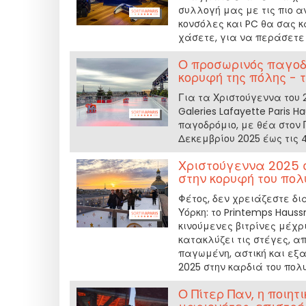
συλλογή μας με τις πιο 
κονσόλες και PC θα σας κ
χάσετε, για να περάσετε 
Ο προσωρινός παγοδρ
κορυφή της πόλης - 
Για τα Χριστούγεννα του
Galeries Lafayette Paris
παγοδρόμιο, με θέα στον 
Δεκεμβρίου 2025 έως τις 
Χριστούγεννα 2025 
στην κορυφή του πο
Φέτος, δεν χρειάζεστε δι
Υόρκη: το Printemps Hauss
κινούμενες βιτρίνες μέχρ
κατακλύζει τις στέγες, απ
παγωμένη, αστική και εξα
2025 στην καρδιά του πο
Ο Πίτερ Παν, η ποιη