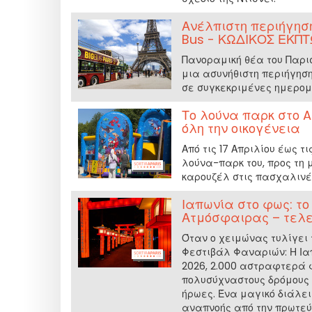
Ανέλπιστη περιήγηση
Bus - ΚΩΔΙΚΟΣ ΕΚΠ
Πανοραμική θέα του Παρισ
μια ασυνήθιστη περιήγηση
σε συγκεκριμένες ημερομ
Το λούνα παρκ στο A
όλη την οικογένεια
Από τις 17 Απριλίου έως τ
λούνα-παρκ του, προς τη
καρουζέλ στις πασχαλινέ
Ιαπωνία στο φως: τ
Ατμόσφαιρας – τελε
Όταν ο χειμώνας τυλίγει τ
Φεστιβάλ Φαναριών: Η Ιαπ
2026, 2.000 αστραφτερά 
πολυσύχναστους δρόμους τ
ήρωες. Ένα μαγικό διάλε
αναπνοής από την πρωτεύ