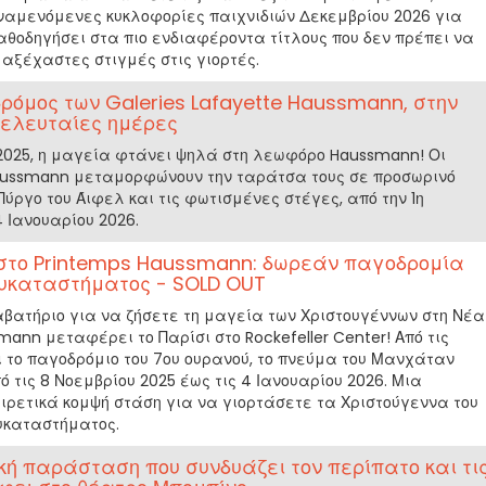
αναμενόμενες κυκλοφορίες παιχνιδιών Δεκεμβρίου 2026 για
αθοδηγήσει στα πιο ενδιαφέροντα τίτλους που δεν πρέπει να
αξέχαστες στιγμές στις γιορτές.
όμος των Galeries Lafayette Haussmann, στην
τελευταίες ημέρες
 2025, η μαγεία φτάνει ψηλά στη λεωφόρο Haussmann! Οι
 Haussmann μεταμορφώνουν την ταράτσα τους σε προσωρινό
Πύργο του Άιφελ και τις φωτισμένες στέγες, από την 1η
4 Ιανουαρίου 2026.
στο Printemps Haussmann: δωρεάν παγοδρομία
λυκαταστήματος - SOLD OUT
αβατήριο για να ζήσετε τη μαγεία των Χριστουγέννων στη Νέα
mann μεταφέρει το Παρίσι στο Rockefeller Center! Από τις
ι το παγοδρόμιο του 7ου ουρανού, το πνεύμα του Μανχάταν
ό τις 8 Νοεμβρίου 2025 έως τις 4 Ιανουαρίου 2026. Μια
ιρετικά κομψή στάση για να γιορτάσετε τα Χριστούγεννα του
λυκαταστήματος.
τική παράσταση που συνδυάζει τον περίπατο και τι