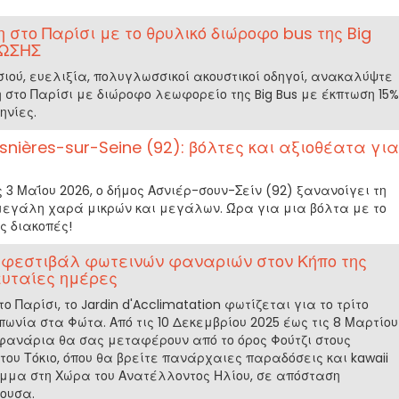
 στο Παρίσι με το θρυλικό διώροφο bus της Big
ΤΩΣΗΣ
ιού, ευελιξία, πολυγλωσσικοί ακουστικοί οδηγοί, ανακαλύψτε
 στο Παρίσι με διώροφο λεωφορείο της Big Bus με έκπτωση 15%
ηνίες.
snières-sur-Seine (92): βόλτες και αξιοθέατα για
ις 3 Μαΐου 2026, ο δήμος Ασνιέρ-σουν-Σείν (92) ξανανοίγει τη
 μεγάλη χαρά μικρών και μεγάλων. Ώρα για μια βόλτα με το
ς διακοπές!
ο φεστιβάλ φωτεινών φαναριών στον Κήπο της
υταίες ημέρες
ο Παρίσι, το Jardin d'Acclimatation φωτίζεται για το τρίτο
ωνία στα Φώτα. Από τις 10 Δεκεμβρίου 2025 έως τις 8 Μαρτίου
φανάρια θα σας μεταφέρουν από το όρος Φούτζι στους
ου Τόκιο, όπου θα βρείτε πανάρχαιες παραδόσεις και kawaii
ιμμα στη Χώρα του Ανατέλλοντος Ηλίου, σε απόσταση
ουσα.