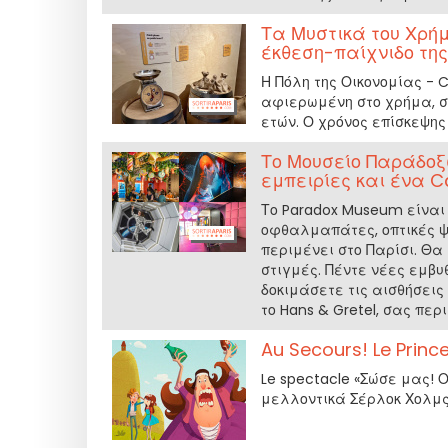
Τα Μυστικά του Χρήμ
έκθεση-παίχνιδο της
Η Πόλη της Οικονομίας - 
αφιερωμένη στο χρήμα, σχ
ετών. Ο χρόνος επίσκεψης 
Το Μουσείο Παράδοξ
εμπειρίες και ένα C
Το Paradox Museum είναι
οφθαλμαπάτες, οπτικές ψ
περιμένει στο Παρίσι. Θ
στιγμές. Πέντε νέες εμβυ
δοκιμάσετε τις αισθήσεις
το Hans & Gretel, σας περ
Au Secours! Le Princ
Le spectacle «Σώσε μας! 
μελλοντικά Σέρλοκ Χολμς,