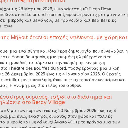
έφει στο θέατρο Μπομπίνο
 μέχρι τις 28 Μαρτίου 2026, η παράσταση «Ο Πίτερ Παν»
οβίνο, στον 14ο arrondissement, προσφέροντας μια μαγευτική
σει μικρούς και μεγάλους με τραγούδια και περιπέτειες,
αι άνω!
 της Μήλου: όταν οι εποχές ντύνονται με χάρη και
rque, μια ευαίσθητη και ιδιαίτερη δημιουργία που συνέλαβαν η
 και ο Yoann Bourgeois, εμπνευσμένη ελεύθερα από το
 τη μουσική, το τσίρκο και την ποίηση της κίνησης, η
το Théâtre des Bouffes du Nord, προσφέροντας μια μικρή
ις 26 Δεκεμβρίου 2025 έως τις 4 Ιανουαρίου 2026. Ο θεατής
 ευαίσθητη ονειροπόληση, όπου οι εποχές παίρνουν σάρκα και
ας. Η γνώμη μας στο τέλος του άρθρου.
έναστρος ουρανός, ταξίδι στο διάστημα και
λώσεις στο Bercy Village
στο κλίμα των εορτών από τις 20 Νοεμβρίου 2025 έως τις 4
όγραμμα, ένας έναστρος ουρανός στον χώρο και πολλές
για μικρούς και μεγάλους! Ανακαλύψτε το πρόγραμμα των
ον γοητευτικό ανοιχτό χώρο.