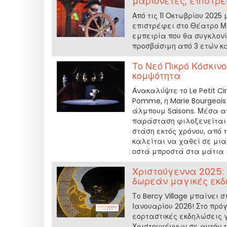
μαριονέτες, επιστρ
Από τις 11 Οκτωβρίου 2025
επιστρέφει στο Θέατρο Μπ
εμπειρία που θα συγκλονί
προσβάσιμη από 3 ετών κ
Το Νεό Πικρό Κόσκινο
κομψότητα
Ανακαλύψτε το Le Petit Ci
Pomme, η Marie Bourgeois
άλμπουμ Saisons. Μέσα από
παράσταση φιλοξενείται σ
στάση εκτός χρόνου, από τ
καλείται να χαθεί σε μια
οστά μπροστά στα μάτια μ
Χριστούγεννα 2025: 
δωρεάν μαγικές εκδη
Το Bercy Village μπαίνει 
Ιανουαρίου 2026! Στο πρ
εορταστικές εκδηλώσεις 
Χριστουγέννων σε αυτόν τ