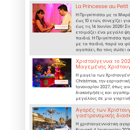
La Princesse au Petit
Η Πριγκίπισσα με το Μικρ
έως 10 ετών, συνεχίζει γι
έως τις 14 Ιουνίου 2026! Σ
ετοιμάζει ένα μεγάλο ψη
παιδιά. Η Πριγκίπισσα π
με τα παιδιά, παρά να φύ
αγαπάει, θα τους σώσει α
Χριστούγεννα το 202
Μαγεμένης Χριστουγε
Η μαγεία των Χριστουγένν
Christmas, την εορταστική
Ιανουαρίου 2027, όπως α
διακοσμήσεις και αγαπημέ
μεγάλους σε μια γιορτιν
Αγορές των Χριστουγ
γαστρονομικής διασ
Η χριστουγεννιάτικη αγο
Κυριακή 4 Ιανουαρίου 202