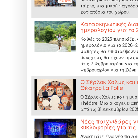
τσίρκο, μια μικρή παγοδρ
εστιατόρια του χώρου.
Κατασκηνωτικές διακ
ημερολογίου για το 
Καθώς το 2025 πλησιάζει 
ημερολόγιο για το 2026-2
μαθητές θα επιστρέψουν σ
συνέχεια, θα έχουν την ε
στις 7 Φεβρουαρίου για τη
Φεβρουαρίου για τη Ζώνη 
Ο Σέρλοκ Χολμς και 
Θέατρο La Folie
Ο Σέρλοκ Χολμς και η μυσ
Théâtre. Μια οικογενειακ
από τις 31 Δεκεμβρίου 202
Νέες παιχνιδάρες γι
κυκλοφορίες για τις
Αναζητάτε ένα νέο παιχνί