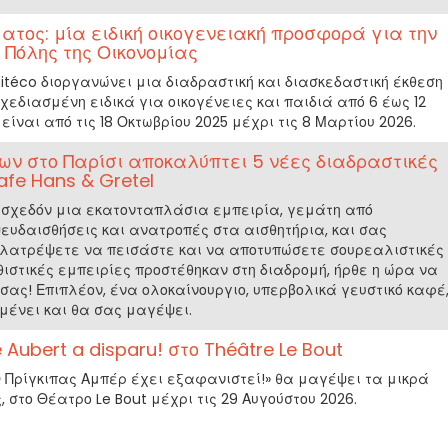
ατος: μία ειδική οικογενειακή προσφορά για την
 Πόλης της Οικονομίας
Citéco διοργανώνει μια διαδραστική και διασκεδαστική έκθεση
εδιασμένη ειδικά για οικογένειες και παιδιά από 6 έως 12
είναι από τις 18 Οκτωβρίου 2025 μέχρι τις 8 Μαρτίου 2026.
ων στο Παρίσι αποκαλύπτει 5 νέες διαδραστικές
afe Hans & Gretel
 σχεδόν μια εκατονταπλάσια εμπειρία, γεμάτη από
ευδαισθήσεις και ανατροπές στα αισθητήρια, και σας
α λατρέψετε να πεισάστε και να αποτυπώσετε σουρεαλιστικές
θιστικές εμπειρίες προστέθηκαν στη διαδρομή, ήρθε η ώρα να
 σας! Επιπλέον, ένα ολοκαίνουργιο, υπερβολικά γευστικό καφέ
ιμένει και θα σας μαγέψει.
e Aubert a disparu! στο Théâtre Le Bout
Ο Πρίγκιπας Αμπέρ έχει εξαφανιστεί!» θα μαγέψει τα μικρά
 στο Θέατρο Le Bout μέχρι τις 29 Αυγούστου 2026.