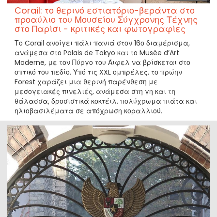
Corail: το θερινό εστιατόριο-βεράντα στο
προαύλιο του Μουσείου Σύγχρονης Τέχνης
στο Παρίσι - κριτικές και φωτογραφίες
Το Corail ανοίγει πάλι πανιά στον 16ο διαμέρισμα,
ανάμεσα στο Palais de Tokyo και το Musée d’Art
Moderne, με τον Πύργο του Άιφελ να βρίσκεται στο
οπτικό του πεδίο. Υπό τις XXL ομπρέλες, το πρώην
Forest χαράζει μια θερινή παρένθεση με
μεσογειακές πινελιές, ανάμεσα στη γη και τη
θάλασσα, δροσιστικά κοκτέιλ, πολύχρωμα πιάτα και
ηλιοβασιλέματα σε απόχρωση κοραλλιού.