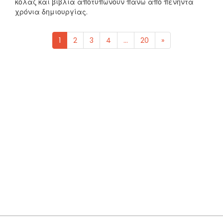
κολάζ και βιβλία αποτυπώνουν πάνω από πενήντα
χρόνια δημιουργίας.
1
2
3
4
...
20
»