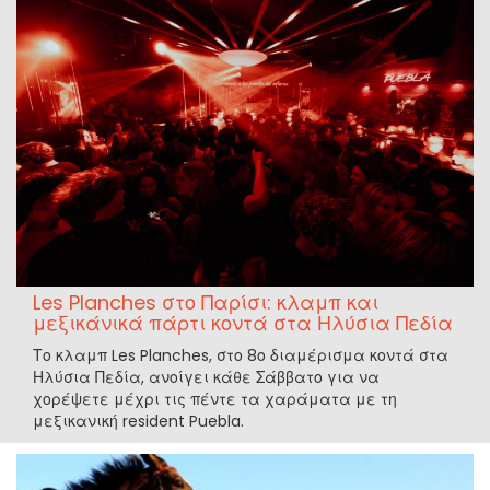
Les Planches στο Παρίσι: κλαμπ και
μεξικάνικά πάρτι κοντά στα Ηλύσια Πεδία
Το κλαμπ Les Planches, στο 8ο διαμέρισμα κοντά στα
Ηλύσια Πεδία, ανοίγει κάθε Σάββατο για να
χορέψετε μέχρι τις πέντε τα χαράματα με τη
μεξικανική resident Puebla.