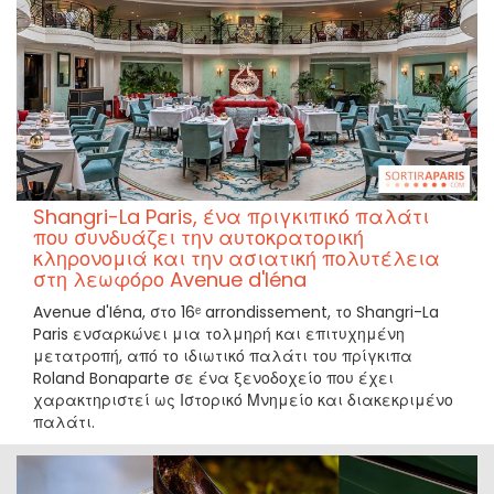
Shangri-La Paris, ένα πριγκιπικό παλάτι
που συνδυάζει την αυτοκρατορική
κληρονομιά και την ασιατική πολυτέλεια
στη λεωφόρο Avenue d'Iéna
Avenue d'Iéna, στο 16ᵉ arrondissement, το Shangri-La
Paris ενσαρκώνει μια τολμηρή και επιτυχημένη
μετατροπή, από το ιδιωτικό παλάτι του πρίγκιπα
Roland Bonaparte σε ένα ξενοδοχείο που έχει
χαρακτηριστεί ως Ιστορικό Μνημείο και διακεκριμένο
παλάτι.