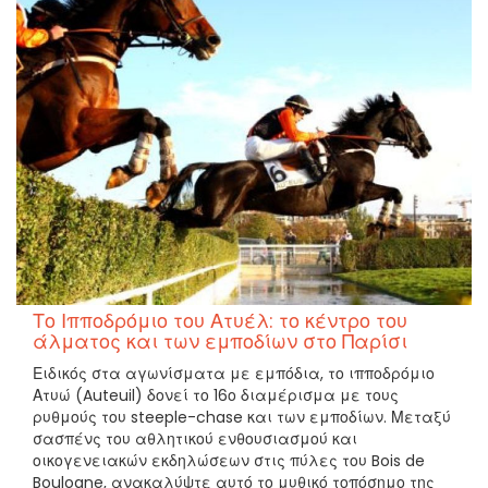
Το Ιπποδρόμιο του Ατυέλ: το κέντρο του
άλματος και των εμποδίων στο Παρίσι
Ειδικός στα αγωνίσματα με εμπόδια, το ιπποδρόμιο
Ατυώ (Auteuil) δονεί το 16ο διαμέρισμα με τους
ρυθμούς του steeple-chase και των εμποδίων. Μεταξύ
σασπένς του αθλητικού ενθουσιασμού και
οικογενειακών εκδηλώσεων στις πύλες του Bois de
Boulogne, ανακαλύψτε αυτό το μυθικό τοπόσημο της