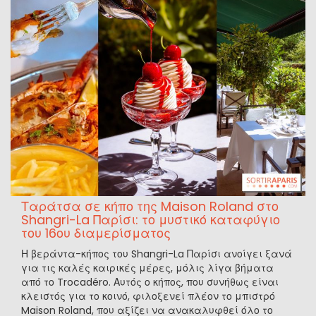
Ταράτσα σε κήπο της Maison Roland στο
Shangri-La Παρίσι: το μυστικό καταφύγιο
του 16ου διαμερίσματος
Η βεράντα-κήπος του Shangri-La Παρίσι ανοίγει ξανά
για τις καλές καιρικές μέρες, μόλις λίγα βήματα
από το Trocadéro. Αυτός ο κήπος, που συνήθως είναι
κλειστός για το κοινό, φιλοξενεί πλέον το μπιστρό
Maison Roland, που αξίζει να ανακαλυφθεί όλο το