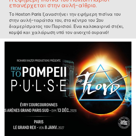
επανέρχεται στην αυλή-αίθριο.
Το Hoxton Paris ξαναστήνει την εφήμερη πισίνα του
στην αυλή-ταράτσα του, στο κέντρο του 2ου
διαμερίσματος του Παρισιού. Ένα καλοκαιρινό στέκι,
κομψό και χαλάρωση υπό τον ανοιχτό ουρανό!