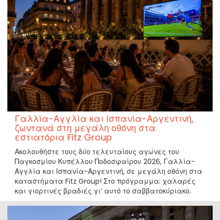
Γαλλία-Αγγλία και Ισπανία-Αργεντινή,
ζωντανά στη μεγάλη οθόνη στα
εστιατόρια Fitz Group
Ακολουθήστε τους δύο τελευταίους αγώνες του
Παγκοσμίου Κυπέλλου Ποδοσφαίρου 2026, Γαλλία-
Αγγλία και Ισπανία-Αργεντινή, σε μεγάλη οθόνη στα
καταστήματα Fitz Group! Στο πρόγραμμα: χαλαρές
και γιορτινές βραδιές γι’ αυτό το σαββατοκύριακο.