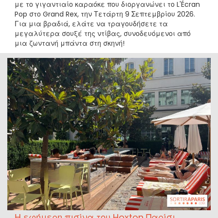
με το γιγαντιαίο καραόκε που διοργανώνει το L'Écran
Pop στο Grand Rex, την Τετάρτη 9 Σεπτεμβρίου 2026.
Για μια βραδιά, ελάτε να τραγουδήσετε τα
μεγαλύτερα σουξέ της ντίβας, συνοδευόμενοι από
μια ζωντανή μπάντα στη σκηνή!
Η εφήμερη πισίνα του Hoxton Παρίσι