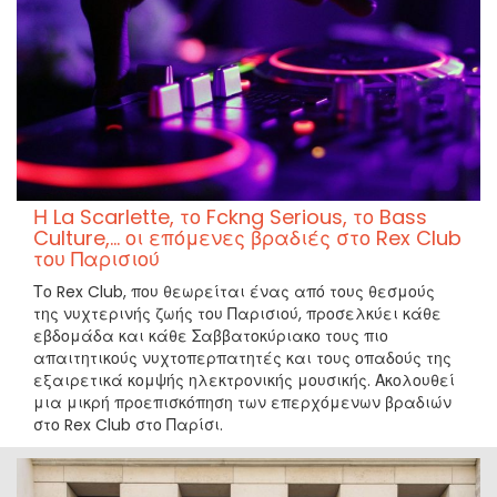
Η La Scarlette, το Fckng Serious, το Bass
Culture,... οι επόμενες βραδιές στο Rex Club
του Παρισιού
Το Rex Club, που θεωρείται ένας από τους θεσμούς
της νυχτερινής ζωής του Παρισιού, προσελκύει κάθε
εβδομάδα και κάθε Σαββατοκύριακο τους πιο
απαιτητικούς νυχτοπερπατητές και τους οπαδούς της
εξαιρετικά κομψής ηλεκτρονικής μουσικής. Ακολουθεί
μια μικρή προεπισκόπηση των επερχόμενων βραδιών
στο Rex Club στο Παρίσι.