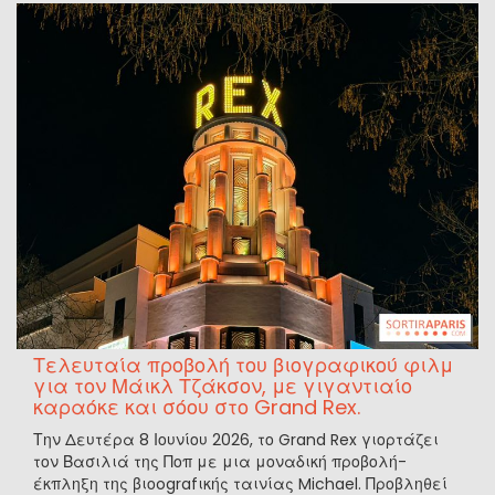
Τελευταία προβολή του βιογραφικού φιλμ
για τον Μάικλ Τζάκσον, με γιγαντιαίο
καραόκε και σόου στο Grand Rex.
Την Δευτέρα 8 Ιουνίου 2026, το Grand Rex γιορτάζει
τον Βασιλιά της Ποπ με μια μοναδική προβολή-
έκπληξη της βιοografικής ταινίας Michael. Προβληθεί