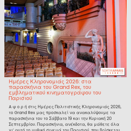
Ημέρες Κληρονομιάς 2026: στα
παρασκήνια του Grand Rex, του
εμβληματικού κινηματογράφου του
Παρισιού
A φ ο ρ ή στις Ημέρες Πολιτιστικής Κληρονομιάς 2026,
το Grand Rex μας προσκαλεί να ανακαλύψουμε τα
παρασκήνια του το Σάββατο 19 και την Κυριακή 20
Σεπτεμβρίου. Παρασκήνια, ανέκδοτα, θα μάθετε όλα
γι’ αυτό το μυθικό σινεμά του Παρισιού, που βρίσκεται