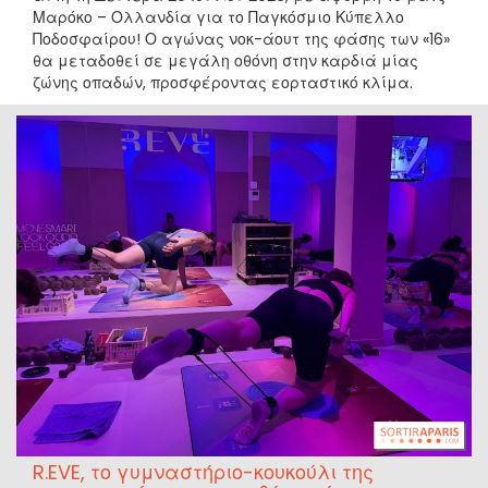
Μαρόκο – Ολλανδία για το Παγκόσμιο Κύπελλο
Ποδοσφαίρου! Ο αγώνας νοκ-άουτ της φάσης των «16»
θα μεταδοθεί σε μεγάλη οθόνη στην καρδιά μίας
ζώνης οπαδών, προσφέροντας εορταστικό κλίμα.
R.EVE, το γυμναστήριο-κουκούλι της