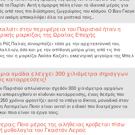
 το Παρίσι. Αυτή η όμορφη πόλη είναι το ιδανικό μέρος για
ς από τους πιο διάσημους ζωγράφους του κόσμου. Ο Βαν Γκογκ
υν ακόμη αποκαλύψει όλα τα μυστικά τους...
 παλάτι στην περιφέρεια του Παρισιού ήταν η
τρικής μαρκίζας της Ωραίας Εποχής.
 το Ρόζ Παλάς συναρπάζει τόσο με την αρχιτεκτονική του,
λλιών, όσο και με την απίθανη μοίρα μίας από τις πιο
υς του: η μαρκίζα Λούσα Καζάτι, εκκεντρική φιγούρα της Μπελ
, μια ομάδα ελέγχει 300 χιλιόμετρα σηράγγων
τις καταρρεύσεις!
ου Παρισιού απλώνονται σχεδόν 300 χιλιόμετρα αρχαίων
 αποφευχθούν οι κίνδυνοι κατάρρευσης, ένας θεσμός που
250 χρόνια φροντίζει αυτό το υπόγειο δίκτυο, μοναδικό στον
η Λατομείων. Ποιοι είναι αυτοί οι ειδικοί που διατρέχουν τα
ι ποιο είναι το έργο τους;
ερας: Ποιο μέρος της αλήθειας κρύβεται πίσω
ή μυθολογία του Γκαστόν Λερού;