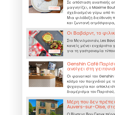
Σε απόσταση αναπνοής από
μαγνητίζει, ο Maxime Bout
σχεδιασμένο γύρω από πια
Μια φιλόδοξη διεύθυνση π
και ζωντανή ατμόσφαιρα,
Οι Βαβάρντ, το φιλι
Στο Μενιλμοντάν, Les Bav
κανείς μένει ευχάριστα γ
για τη γαστρονομία τύπο
Genshin Café Παρίσι
ανοίγει στη γειτονι
Οι φανατικοί του Genshi
κόσμο του παιχνιδιού με 
ψυχαγωγία και αποκλειστι
διαμέρισμα του Παρισιού, 
Μέρη που δεν πρέπει
Auvers-sur-Oise, στ
Ο Βίνσεντ Βαν Γκογκ πέρα