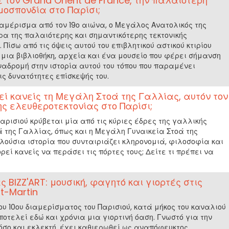
 τον Grand Orient de France, την παλαιότερη
οσπονδία στο Παρίσι;
αμέρισμα από τον 19ο αιώνα, ο Μεγάλος Ανατολικός της
α της παλαιότερης και σημαντικότερης τεκτονικής
Πίσω από τις όψεις αυτού του επιβλητικού αστικού κτιρίου
, μια βιβλιοθήκη, αρχεία και ένα μουσείο που φέρει σήμανση
ναδρομή στην ιστορία αυτού του τόπου που παραμένει
ις δυνατότητες επίσκεψής του.
ί κανείς τη Μεγάλη Στοά της Γαλλίας, αυτόν τον
ς ελευθεροτεκτονίας στο Παρίσι;
Παρισιού κρύβεται μία από τις κύριες έδρες της γαλλικής
ά της Γαλλίας, όπως και η Μεγάλη Γυναικεία Στοά της
λούσια ιστορία που συνταιριάζει κληρονομιά, φιλοσοφία και
εί κανείς να περάσει τις πόρτες τους; Δείτε τι πρέπει να
ς BIZZ'ART: μουσική, φαγητό και γιορτές στις
t-Martin
ου 10ου διαμερίσματος του Παρισιού, κατά μήκος του καναλιού
 αποτελεί εδώ και χρόνια μια γιορτινή όαση. Γνωστό για την
όσο και εκλεκτή, έχει καθιερωθεί ως αναπόφευκτος