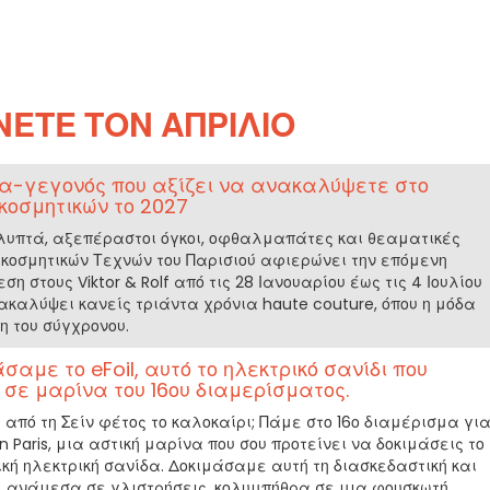
ΝΕΤΕ ΤΟΝ ΑΠΡΊΛΙΟ
δα-γεγονός που αξίζει να ανακαλύψετε στο
κοσμητικών το 2027
υπτά, αξεπέραστοι όγκοι, οφθαλμαπάτες και θεαματικές
ακοσμητικών Τεχνών του Παρισιού αφιερώνει την επόμενη
ση στους Viktor & Rolf από τις 28 Ιανουαρίου έως τις 4 Ιουλίου
ακαλύψει κανείς τριάντα χρόνια haute couture, όπου η μόδα
η του σύγχρονου.
σαμε το eFoil, αυτό το ηλεκτρικό σανίδι που
, σε μαρίνα του 16ου διαμερίσματος.
από τη Σείν φέτος το καλοκαίρι; Πάμε στο 16ο διαμέρισμα γι
n Paris, μια αστική μαρίνα που σου προτείνει να δοκιμάσεις το
τική ηλεκτρική σανίδα. Δοκιμάσαμε αυτή τη διασκεδαστική και
α, ανάμεσα σε γλιστρήσεις, κολυμπήθρα σε μια φουσκωτή