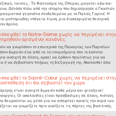
ύζικαλ, ταινίες... Το Φάντασμα της Όπερας μαγεύει εδώ και
να. Ωστόσο πίσω από την ιστορία που δημιούργησε ο Γκαστών
πραγματικά γεγονότα συνδεδεμένα με το Παλάς Γαρνιέ. Η
ια μυστηριώδης υπόγεια λίμνη, μια διακεκριμένη θεατρική
τον θρύλο;
ισκεφθεί το Notre-Dame χωρίς να περιμένει στη
α τηρηθούν ορισμένοι κανόνες.
ούν να γνωρίσουν το εσωτερικό της Παναγίας των Παρισίων
ουν δωρεάν ένα από τα λειτουργήματα που τελούνται
τα ανοιχτή σε όλους, αρκεί να έρθουν πρωτίστως για να
α ή να σεβαστούν πλήρως τη διεξαγωγή της. Ακολουθεί όσα
ισκεφθεί το Sacré-Cœur χωρίς να περιμένει στη
 προϋπόθεση ότι θα σεβαστεί τον χώρο
μάρτρης είναι ανοιχτό δωρεάν κάθε μέρα και φιλοξενεί
ουργίες. Οι ακολουθίες είναι προσβάσιμες σε όλους, πιστούς
να θεωρούνται ως μέσο για να αποφύγει κανείς την ουρά των
άζεται να γνωρίζετε πριν ανοίξετε τις πόρτες της βασιλικής.