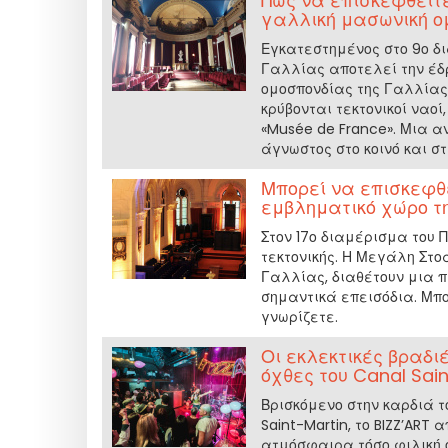
Πώς να επισκεφθείτε
γαλλική μασωνική ομ
Εγκατεστημένος στο 9ο δι
Γαλλίας αποτελεί την έδρ
ομοσπονδίας της Γαλλίας. 
κρύβονται τεκτονικοί ναοί
«Musée de France». Μια α
άγνωστος στο κοινό και στ
Μπορεί να επισκεφθε
εμβληματικό χώρο τη
Στον 17ο διαμέρισμα του 
τεκτονικής. Η Μεγάλη Στο
Γαλλίας, διαθέτουν μια π
σημαντικά επεισόδια. Μπορ
γνωρίζετε.
Οι εκλεκτικές βραδιέ
όχθες του Canal Sain
Βρισκόμενο στην καρδιά τ
Saint-Martin, το BIZZ’ART
ατμόσφαιρα τόσο φιλική 