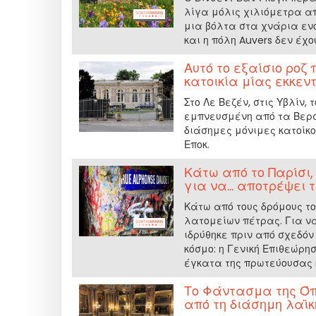
λίγα μόλις χιλιόμετρα από
μια βόλτα στα χνάρια ενό
και η πόλη Auvers δεν έχο
Αυτό το εξαίσιο ροζ
κατοικία μίας εκκεν
Στο Λε Βεζέν, στις Υβλίν,
εμπνευσμένη από τα Βερσα
διάσημες μόνιμες κατοίκο
Εποκ.
Κάτω από το Παρίσι
για να... αποτρέψει 
Κάτω από τους δρόμους τ
λατομείων πέτρας. Για να
ιδρύθηκε πριν από σχεδόν 
κόσμο: η Γενική Επιθεώρησ
έγκατα της πρωτεύουσας κα
Το Φάντασμα της Όπ
από τη διάσημη λαϊκ