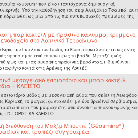
νομία «αuteurs» που είναι ταυτόχρονα δημιουργική,
ιλικρινής. Υπό την καθοδήγηση του σεφ Αλεξάντρ Τσαμπά, αυτ
δη εδραιωθεί ως μία από τις πιο εντυπωσιακές πρεμιέρες της
ιο και μπαρ κοκτέιλ με πράσινο κάλυμμα, κρυμμένο
ενοδοχείο στο Λατινικό Τετράγωνο.
Κήπο του Γυαλιού του Locke, το Bibie αποκαλύπτεται ως ένας
ός προορισμός από το πρωί έως το βράδυ. Μεταξύ ενός
από φως και μιας όμορφης πράσινης βεράντας, η διεύθυνση
αταφύγιο κοντά στις Αρένες της Λουτέζ.
ρτινό μεσογειακό εστιατόριο και μπαρ κοκτέιλ,
εδία - ΚΛΕΙΣΤΟ
ινό εστιατόριο μόδας με μεσογειακή αύρα που σείει τη Λεωφόρο
ως Κυριακή, το μαγαζί ζωντανεύει με δύο βραδινά σερβίρισμα,
ριστά πιάτα που μοιράζεστε, υπό συνοδεία πιάνου-φωνής κα
τ DJ. ΟΡΙΣΤΙΚΑ ΚΛΕΙΣΤΟ.
κή διεύθυνση του Μαξίμ Μπουτιέ (Géosmine*)
ρασιών και τραπέζι συγγραφέα