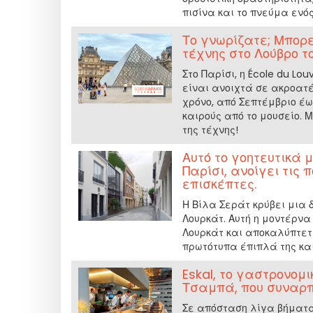
πισίνα και το πνεύμα ενός
Το γνωρίζατε; Μπορ
τέχνης στο Λούβρο το
Στο Παρίσι, η École du Lo
είναι ανοιχτά σε ακροατέ
χρόνο, από Σεπτέμβριο έω
καιρούς από το μουσείο. 
της τέχνης!
Αυτό το γοητευτικά 
Παρίσι, ανοίγει τις 
επισκέπτες.
Η Βίλα Σεράτ κρύβει μια δ
Λουρκάτ. Αυτή η μοντέρνα
Λουρκάτ και αποκαλύπτετ
πρωτότυπα έπιπλά της και
Eskal, το γαστρονομ
Τσαμπά, που συναρπ
Σε απόσταση λίγα βήματα 