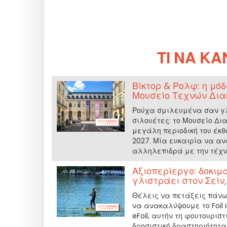
ΤΙ ΝΑ ΚΆ
Βίκτορ & Ρολφ: η μό
Μουσείο Τεχνών Δια
Ρούχα σμιλευμένα σαν γλ
σιλουέτες: το Μουσείο Δι
μεγάλη περιοδική του έκθε
2027. Μία ευκαιρία να αν
αλληλεπιδρά με την τέχν
Αξιοπερίεργο: δοκιμά
γλιστράει στον Σείν
Θέλεις να πετάξεις πάνω 
να ανακαλύψουμε το Foil i
eFoil, αυτήν τη φουτουρισ
δροσιστική δραστηριότητ