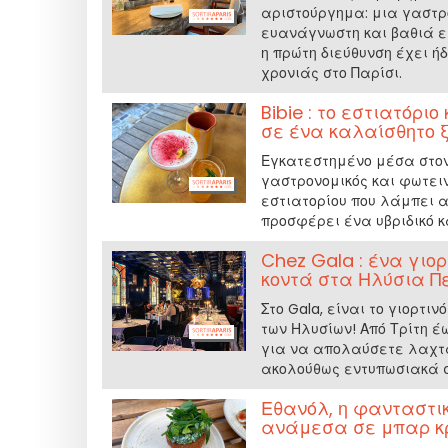
αριστούργημα: μια γαστρο
ευανάγνωστη και βαθιά ε
η πρώτη διεύθυνση έχει ή
χρονιάς στο Παρίσι.
Bibie : το εστιατόρ
σε ένα καλαίσθητο ξ
Εγκατεστημένο μέσα στον 
γαστρονομικός και φωτειν
εστιατορίου που λάμπει 
προσφέρει ένα υβριδικό κ
Chez Gala : ένα γιο
κοντά στα Ηλύσια Π
Στο Gala, είναι το γιορτ
των Ηλυσίων! Από Τρίτη έ
για να απολαύσετε λαχτα
ακολούθως εντυπωσιακά σε
Εθανόλ, η φανταστι
ανάμεσα σε μπαρ κ