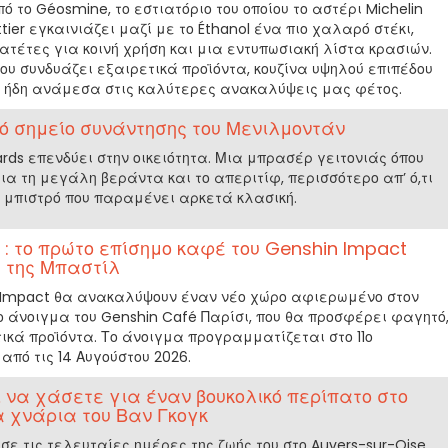
 το Géosmine, το εστιατόριο του οποίου το αστέρι Michelin
tier εγκαινιάζει μαζί με το Éthanol ένα πιο χαλαρό στέκι,
τέτες για κοινή χρήση και μια εντυπωσιακή λίστα κρασιών.
ου συνδυάζει εξαιρετικά προϊόντα, κουζίνα υψηλού επιπέδου
 ήδη ανάμεσα στις καλύτερες ανακαλύψεις μας φέτος.
κό σημείο συνάντησης του Μενιλμοντάν
ards επενδύει στην οικειότητα. Μια μπρασέρ γειτονιάς όπου
ια τη μεγάλη βεράντα και το απεριτίφ, περισσότερο απ’ ό,τι
υ μπιστρό που παραμένει αρκετά κλασική.
 : το πρώτο επίσημο καφέ του Genshin Impact
ά της Μπαστίλ
n Impact θα ανακαλύψουν έναν νέο χώρο αφιερωμένο στον
το άνοιγμα του Genshin Café Παρίσι, που θα προσφέρει φαγητό
κά προϊόντα. Το άνοιγμα προγραμματίζεται στο 11ο
από τις 14 Αυγούστου 2026.
 να χάσετε για έναν βουκολικό περίπατο στο
α χνάρια του Βαν Γκογκ
σε τις τελευταίες ημέρες της ζωής του στο Auvers-sur-Oise,