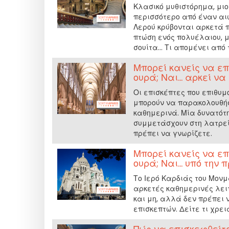
Κλασικό μυθιστόρημα, μιο
περισσότερο από έναν αιώ
Λερού κρύβονται αρκετά 
πτώση ενός πολυέλαιου, μ
σουίτα... Τι απομένει από 
Μπορεί κανείς να επ
ουρά; Ναι... αρκεί ν
Οι επισκέπτες που επιθυμ
μπορούν να παρακολουθήσ
καθημερινά. Μία δυνατότη
συμμετάσχουν στη λατρεί
πρέπει να γνωρίζετε.
Μπορεί κανείς να επ
ουρά; Ναι... υπό την
Το Ιερό Καρδιάς του Μον
αρκετές καθημερινές λειτ
και μη, αλλά δεν πρέπει 
επισκεπτών. Δείτε τι χρει