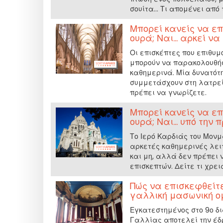
σουίτα... Τι απομένει από 
Μπορεί κανείς να επ
ουρά; Ναι... αρκεί ν
Οι επισκέπτες που επιθυμ
μπορούν να παρακολουθήσ
καθημερινά. Μία δυνατότη
συμμετάσχουν στη λατρεί
πρέπει να γνωρίζετε.
Μπορεί κανείς να επ
ουρά; Ναι... υπό την
Το Ιερό Καρδιάς του Μον
αρκετές καθημερινές λειτ
και μη, αλλά δεν πρέπει 
επισκεπτών. Δείτε τι χρει
Πώς να επισκεφθείτε
γαλλική μασωνική ομ
Εγκατεστημένος στο 9ο δι
Γαλλίας αποτελεί την έδρ