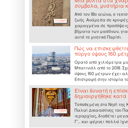
Μια βόλτα στα χνάρ
σύμβολα, μυστήρια 
Από τον 18ο αιώνα, ο τεκ
ζωής. Ανάμεσα σε κρυφές
χαραγμένα σε προσόψεις,
βήματα των μασόνων, για
αυτό το μυητικό Παρίσι.
Πώς να επισκεφθείτε
πύργο ύψους 160 μέτ
Ορατό από χιλιόμετρα μακ
Μπατινιόλ από το 2018. Σχ
ύψους 160 μέτρων έχει αλ
Επιστροφή στην ιστορία το
Είναι δυνατή η επίσ
δημιουργήθηκε κατά
Τοποθεμένη στο Νησί της 
Παλαί Δικαιοσύνης του Παρ
ιεραρχίας, διαθέτει μεγα
Γ'... και φέρνει πολλά ίχ