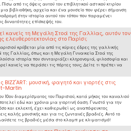
Πίσω από τις όψεις αυτού του επιβλητικού αστικού κτιρίου
, μια βιβλιοθήκη, αρχεία και ένα μουσείο που φέρει σήμανση
ναδρομή στην ιστορία αυτού του τόπου που παραμένει
ις δυνατότητες επίσκεψής του.
ί κανείς τη Μεγάλη Στοά της Γαλλίας, αυτόν τον
ς ελευθεροτεκτονίας στο Παρίσι;
Παρισιού κρύβεται μία από τις κύριες έδρες της γαλλικής
ά της Γαλλίας, όπως και η Μεγάλη Γυναικεία Στοά της
λούσια ιστορία που συνταιριάζει κληρονομιά, φιλοσοφία και
εί κανείς να περάσει τις πόρτες τους; Δείτε τι πρέπει να
ς BIZZ'ART: μουσική, φαγητό και γιορτές στις
t-Martin
ου 10ου διαμερίσματος του Παρισιού, κατά μήκος του καναλιού
 αποτελεί εδώ και χρόνια μια γιορτινή όαση. Γνωστό για την
όσο και εκλεκτή, έχει καθιερωθεί ως αναπόφευκτος
ις καλής μουσικής και για τις ζωντανές βραδιές. Αυτό το
λαύσετε τις βραδιές μέσα στο κλαμπ με κλιματισμό!