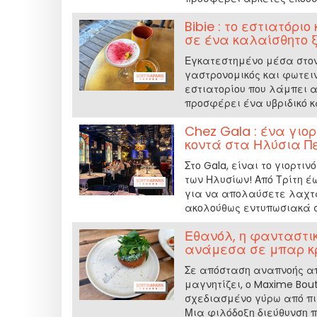
Bibie : το εστιατόρ
σε ένα καλαίσθητο ξ
Εγκατεστημένο μέσα στον 
γαστρονομικός και φωτειν
εστιατορίου που λάμπει 
προσφέρει ένα υβριδικό κ
Chez Gala : ένα γιο
κοντά στα Ηλύσια Π
Στο Gala, είναι το γιορτ
των Ηλυσίων! Από Τρίτη έ
για να απολαύσετε λαχτα
ακολούθως εντυπωσιακά σε
Εθανόλ, η φανταστι
ανάμεσα σε μπαρ κ
Σε απόσταση αναπνοής από
μαγνητίζει, ο Maxime Bout
σχεδιασμένο γύρω από πια
Μια φιλόδοξη διεύθυνση π