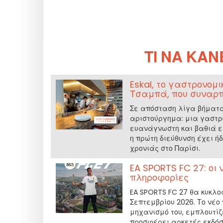
ΤΙ ΝΑ ΚΆ
Eskal, το γαστρονομ
Τσαμπά, που συναρπ
Σε απόσταση λίγα βήματα 
αριστούργημα: μια γαστρο
ευανάγνωστη και βαθιά ε
η πρώτη διεύθυνση έχει ή
χρονιάς στο Παρίσι.
EA SPORTS FC 27: οι 
πληροφορίες
EA SPORTS FC 27 θα κυκλοφ
Σεπτεμβρίου 2026. Το νέο 
μηχανισμό του, εμπλουτίζ
προσφέρει αρκετές εκδόσ