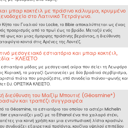
ιο και μπαρ κοκτέιλ με πράσινο κάλυμμα, κρυμμένο
ενοδοχείο στο Λατινικό Τετράγωνο.
Κήπο του Γυαλιού του Locke, το Bibie αποκαλύπτεται ως ένας
ός προορισμός από το πρωί έως το βράδυ. Μεταξύ ενός
από φως και μιας όμορφης πράσινης βεράντας, η διεύθυνση
αταφύγιο κοντά στις Αρένες της Λουτέζ.
ρτινό μεσογειακό εστιατόριο και μπαρ κοκτέιλ,
εδία - ΚΛΕΙΣΤΟ
ινό εστιατόριο μόδας με μεσογειακή αύρα που σείει τη Λεωφόρο
ως Κυριακή, το μαγαζί ζωντανεύει με δύο βραδινά σερβίρισμα,
ριστά πιάτα που μοιράζεστε, υπό συνοδεία πιάνου-φωνής κα
τ DJ. ΟΡΙΣΤΙΚΑ ΚΛΕΙΣΤΟ.
κή διεύθυνση του Μαξίμ Μπουτιέ (Géosmine*)
ρασιών και τραπέζι συγγραφέα
 το Géosmine, το εστιατόριο του οποίου το αστέρι Michelin
tier εγκαινιάζει μαζί με το Éthanol ένα πιο χαλαρό στέκι,
τέτες για κοινή χρήση και μια εντυπωσιακή λίστα κρασιών.
ου συνδυάζει εξαιρετικά προϊόντα, κουζίνα υψηλού επιπέδου