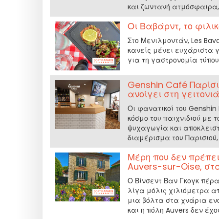
και ζωντανή ατμόσφαιρα,
Οι Βαβάρντ, το φιλι
Στο Μενιλμοντάν, Les Bav
κανείς μένει ευχάριστα γ
για τη γαστρονομία τύπο
Genshin Café Παρίσι
ανοίγει στη γειτονι
Οι φανατικοί του Genshi
κόσμο του παιχνιδιού με 
ψυχαγωγία και αποκλειστι
διαμέρισμα του Παρισιού, 
Μέρη που δεν πρέπει
Auvers-sur-Oise, στ
Ο Βίνσεντ Βαν Γκογκ πέρα
λίγα μόλις χιλιόμετρα από
μια βόλτα στα χνάρια ενό
και η πόλη Auvers δεν έχο