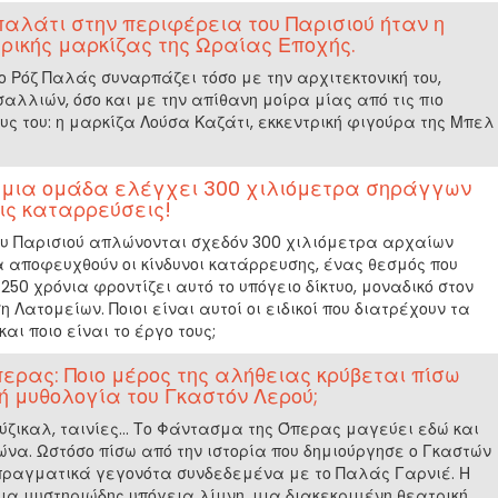
 παλάτι στην περιφέρεια του Παρισιού ήταν η
τρικής μαρκίζας της Ωραίας Εποχής.
 το Ρόζ Παλάς συναρπάζει τόσο με την αρχιτεκτονική του,
λλιών, όσο και με την απίθανη μοίρα μίας από τις πιο
υς του: η μαρκίζα Λούσα Καζάτι, εκκεντρική φιγούρα της Μπελ
, μια ομάδα ελέγχει 300 χιλιόμετρα σηράγγων
τις καταρρεύσεις!
ου Παρισιού απλώνονται σχεδόν 300 χιλιόμετρα αρχαίων
 αποφευχθούν οι κίνδυνοι κατάρρευσης, ένας θεσμός που
250 χρόνια φροντίζει αυτό το υπόγειο δίκτυο, μοναδικό στον
η Λατομείων. Ποιοι είναι αυτοί οι ειδικοί που διατρέχουν τα
ι ποιο είναι το έργο τους;
ερας: Ποιο μέρος της αλήθειας κρύβεται πίσω
ή μυθολογία του Γκαστόν Λερού;
ύζικαλ, ταινίες... Το Φάντασμα της Όπερας μαγεύει εδώ και
να. Ωστόσο πίσω από την ιστορία που δημιούργησε ο Γκαστών
πραγματικά γεγονότα συνδεδεμένα με το Παλάς Γαρνιέ. Η
ια μυστηριώδης υπόγεια λίμνη, μια διακεκριμένη θεατρική