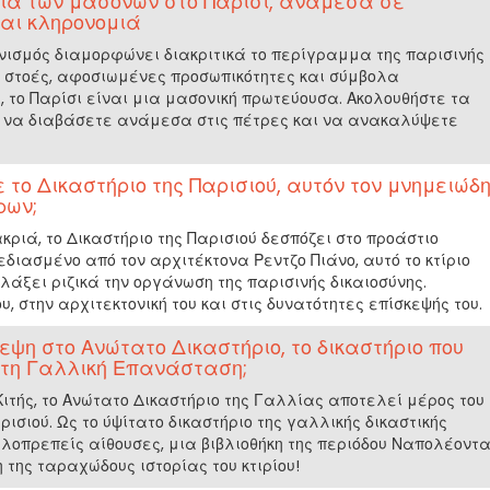
ια των μασόνων στο Παρίσι, ανάμεσα σε
και κληρονομιά
τονισμός διαμορφώνει διακριτικά το περίγραμμα της παρισινής
 στοές, αφοσιωμένες προσωπικότητες και σύμβολα
 το Παρίσι είναι μια μασονική πρωτεύουσα. Ακολουθήστε τα
 να διαβάσετε ανάμεσα στις πέτρες και να ανακαλύψετε
 το Δικαστήριο της Παρισιού, αυτόν τον μνημειώδ
ρων;
ριά, το Δικαστήριο της Παρισιού δεσπόζει στο προάστιο
εδιασμένο από τον αρχιτέκτονα Ρεντζο Πιάνο, αυτό το κτίριο
λάξει ριζικά την οργάνωση της παρισινής δικαιοσύνης.
υ, στην αρχιτεκτονική του και στις δυνατότητες επίσκεψής του.
κεψη στο Ανώτατο Δικαστήριο, το δικαστήριο που
 τη Γαλλική Επανάσταση;
Κιτής, το Ανώτατο Δικαστήριο της Γαλλίας αποτελεί μέρος του
ισιού. Ως το ύψίτατο δικαστήριο της γαλλικής δικαστικής
λοπρεπείς αίθουσες, μια βιβλιοθήκη της περιόδου Ναπολέοντ
νη της ταραχώδους ιστορίας του κτιρίου!