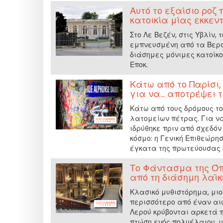
Αυτό το εξαίσιο ροζ
κατοικία μίας εκκεν
Στο Λε Βεζέν, στις Υβλίν,
εμπνευσμένη από τα Βερσα
διάσημες μόνιμες κατοίκο
Εποκ.
Κάτω από το Παρίσι
για να... αποτρέψει 
Κάτω από τους δρόμους τ
λατομείων πέτρας. Για να
ιδρύθηκε πριν από σχεδόν 
κόσμο: η Γενική Επιθεώρησ
έγκατα της πρωτεύουσας κα
Το Φάντασμα της Όπ
από τη διάσημη λαϊκ
Κλασικό μυθιστόρημα, μιο
περισσότερο από έναν αιώ
Λερού κρύβονται αρκετά 
πτώση ενός πολυέλαιου, μ