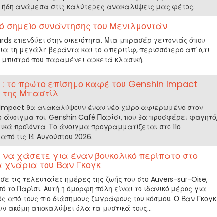
 ήδη ανάμεσα στις καλύτερες ανακαλύψεις μας φέτος.
κό σημείο συνάντησης του Μενιλμοντάν
ards επενδύει στην οικειότητα. Μια μπρασέρ γειτονιάς όπου
ια τη μεγάλη βεράντα και το απεριτίφ, περισσότερο απ’ ό,τι
υ μπιστρό που παραμένει αρκετά κλασική.
 : το πρώτο επίσημο καφέ του Genshin Impact
ά της Μπαστίλ
n Impact θα ανακαλύψουν έναν νέο χώρο αφιερωμένο στον
το άνοιγμα του Genshin Café Παρίσι, που θα προσφέρει φαγητό
κά προϊόντα. Το άνοιγμα προγραμματίζεται στο 11ο
από τις 14 Αυγούστου 2026.
 να χάσετε για έναν βουκολικό περίπατο στο
α χνάρια του Βαν Γκογκ
σε τις τελευταίες ημέρες της ζωής του στο Auvers-sur-Oise,
 το Παρίσι. Αυτή η όμορφη πόλη είναι το ιδανικό μέρος για
ς από τους πιο διάσημους ζωγράφους του κόσμου. Ο Βαν Γκογκ
υν ακόμη αποκαλύψει όλα τα μυστικά τους...