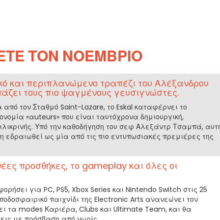
ΝΕΤΕ ΤΟΝ ΝΟΈΜΒΡΙΟ
ικό και περιπλανώμενο τραπέζι του Αλέξανδρου
άζει τους πιο ψαγμένους γευσιγνώστες.
από τον Σταθμό Saint-Lazare, το Eskal καταφέρνει το
νομία «αuteurs» που είναι ταυτόχρονα δημιουργική,
ιλικρινής. Υπό την καθοδήγηση του σεφ Αλεξάντρ Τσαμπά, αυτ
δη εδραιωθεί ως μία από τις πιο εντυπωσιακές πρεμιέρες της
νέες προσθήκες, το gameplay και όλες οι
ορήσει για PC, PS5, Xbox Series και Nintendo Switch στις 25
ποδοσφαιρικό παιχνίδι της Electronic Arts ανανεώνει τον
ει τα modes Καριέρα, Clubs και Ultimate Team, και θα
εις με πρόσβαση από νωρίς.