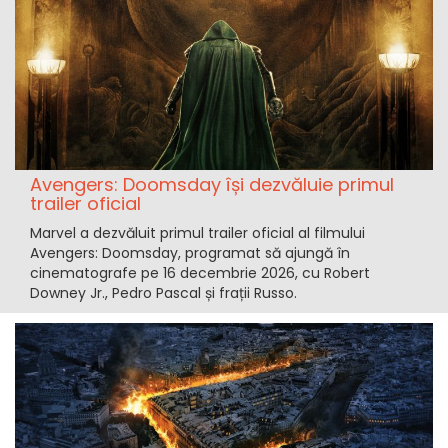
Avengers: Doomsday își dezvăluie primul
trailer oficial
Marvel a dezvăluit primul trailer oficial al filmului
Avengers: Doomsday, programat să ajungă în
cinematografe pe 16 decembrie 2026, cu Robert
Downey Jr., Pedro Pascal și frații Russo.