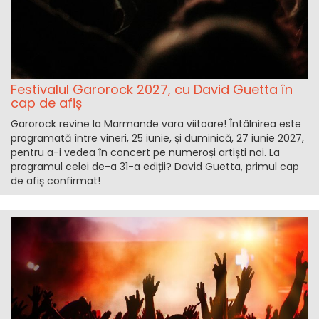
Festivalul Garorock 2027, cu David Guetta în
cap de afiș
Garorock revine la Marmande vara viitoare! Întâlnirea este
programată între vineri, 25 iunie, și duminică, 27 iunie 2027,
pentru a-i vedea în concert pe numeroși artiști noi. La
programul celei de-a 31-a ediții? David Guetta, primul cap
de afiș confirmat!