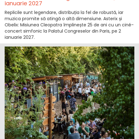
ianuarie 2027
Replicile sunt legendare, distribuția la fel de robustă, iar
muzica promite să atingă o altă dimensiune. Asterix și
Obelix: Misiunea Cleopatra împlinește 25 de ani cu un ciné-
concert simfonic la Palatul Congreselor din Paris, pe 2
ianuarie 2027.