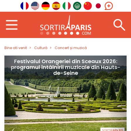
Bine ati venit
Cultură
Concert și muzică
Întotdeauna cel mai bun spectacol despre
Regele Popului
<
>