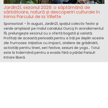
Jardin21, sezonul 2026: o săptămână de
sărbătoare, natură și descoperiri culturale în
inima Parcului de la Villette
Sponsorizat - În august, Jardin21, spațiul colectiv festiv și
verde amplasat pe malul canalului Ourcq în arondismentul
19, prelungește sezonul cu o ofertă bogată și variată.
Profitați de această perioadă pentru a trăi pe deplin aceste
zile frumoase: inițiative cu impact, ateliere de grădinărit,
activități pentru tineri, seri festive, sesiuni de yoga… Totul
este la îndemână pentru a evada fără a părăsi Parisul!
Intrare liberă.