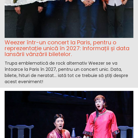
Weezer într-un concert la Paris, pentru o
reprezentație unică în 2027: Informații și data
lansării vânzării biletelor.
Trupa emblematică de rock alternativ Weezer se va
întoarce la Paris în 2027, pentru un concert unic. Data,
bilete, hituri de neratat… iată tot ce trebuie să știți despre
acest eveniment!