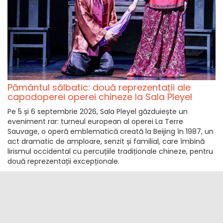
Pământul sălbatic: două reprezentații ale
capodoperei operei chineze la Sala Pleyel
Pe 5 și 6 septembrie 2026, Sala Pleyel găzduiește un
eveniment rar: turneul european al operei La Terre
Sauvage, o operă emblematică creată la Beijing în 1987, un
act dramatic de amploare, senzit și familial, care îmbină
lirismul occidental cu percuțiile tradiționale chineze, pentru
două reprezentații excepționale.