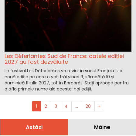
Les Déferlantes Sud de France: datele ediției
2027 au fost dezvăluite
Le festival Les Déferlantes va revini în sudul Franței cu o
nouă ediție pe care o veți trăi vineri 9, sâmbătă 10 și
duminică 11 iulie 2027, tot în Barcarès. Stați aproape pentru
a afla primele nume ale acestei noi ediții.
1
2
3
4
...
20
»
Astăzi
Mâine