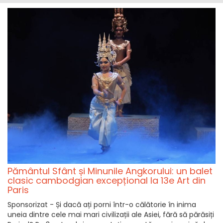
Pământul Sfânt și Minunile Angkorului: un balet
clasic cambodgian excepțional la 13e Art din
Paris
Sponsorizat - Și dacă ați porni într-o călătorie în inima
uneia dintre cele mai mari civilizații ale Asiei, fără să părăsiți