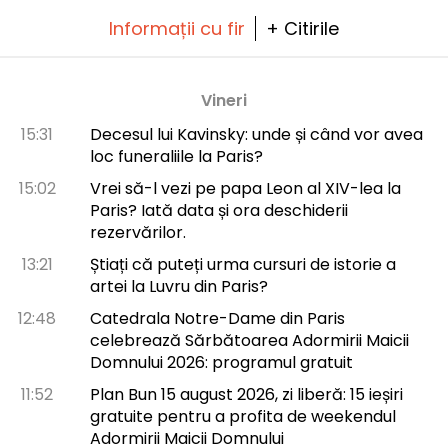
Informații cu fir
+ Citirile
Vineri
15:31
Decesul lui Kavinsky: unde și când vor avea
loc funeraliile la Paris?
15:02
Vrei să-l vezi pe papa Leon al XIV-lea la
Paris? Iată data și ora deschiderii
rezervărilor.
13:21
Știați că puteți urma cursuri de istorie a
artei la Luvru din Paris?
12:48
Catedrala Notre-Dame din Paris
celebrează Sărbătoarea Adormirii Maicii
Domnului 2026: programul gratuit
11:52
Plan Bun 15 august 2026, zi liberă: 15 ieșiri
gratuite pentru a profita de weekendul
Adormirii Maicii Domnului