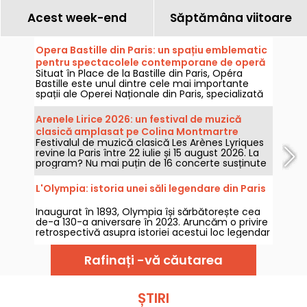
Acest week-end
Săptămâna viitoare
Opera Bastille din Paris: un spațiu emblematic
pentru spectacolele contemporane de operă
Situat în Place de la Bastille din Paris, Opéra
Bastille este unul dintre cele mai importante
spații ale Operei Naționale din Paris, specializată
în spectacole de operă și balet pe tot parcursul
anului. Inaugurat în 1989, acest edificiu modern
Arenele Lirice 2026: un festival de muzică
găzduiește anual un public numeros și reprezintă
clasică amplasat pe Colina Montmartre
un punct de referință pentru iubitorii de muzică
Festivalul de muzică clasică Les Arènes Lyriques
lirică și dans în capitală.
revine la Paris între 22 iulie și 15 august 2026. La
program? Nu mai puțin de 16 concerte susținute
în cadrul Arenelor din Montmartre, un cadru idilic
pentru a asculta marile capodopere.
L'Olympia: istoria unei săli legendare din Paris
Inaugurat în 1893, Olympia își sărbătorește cea
de-a 130-a aniversare în 2023. Aruncăm o privire
retrospectivă asupra istoriei acestui loc legendar
de concerte și divertisment parizian, în care au
evoluat artiști precum Edith Piaf, Jacques Brel,
Rafinați -vă căutarea
Barbara și Johnny Hallyday, precum și Billie
Holiday, The Beatles și The Rolling Stones.
ȘTIRI