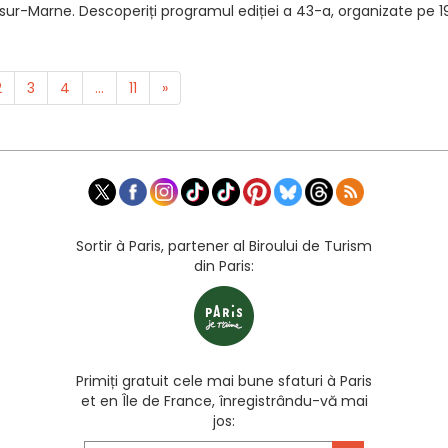
y-sur-Marne. Descoperiți programul ediției a 43-a, organizate pe 1
2
3
4
...
11
»
Sortir à Paris, partener al Biroului de Turism
din Paris:
Primiți gratuit cele mai bune sfaturi à Paris
et en Île de France, înregistrându-vă mai
jos: