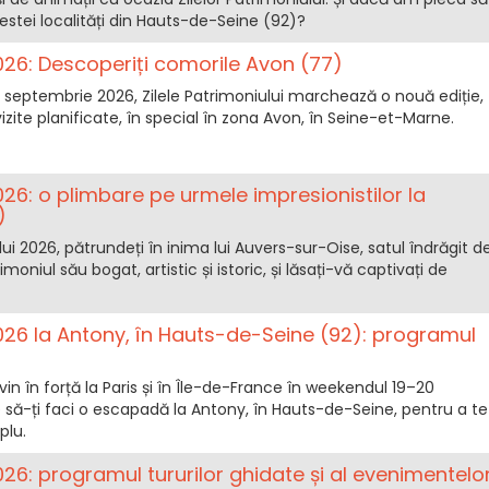
tei localități din Hauts-de-Seine (92)?
2026: Descoperiți comorile Avon (77)
septembrie 2026, Zilele Patrimoniului marchează o nouă ediție,
zite planificate, în special în zona Avon, în Seine-et-Marne.
2026: o plimbare pe urmele impresionistilor la
)
lui 2026, pătrundeți în inima lui Auvers-sur-Oise, satul îndrăgit d
oniul său bogat, artistic și istoric, și lăsați-vă captivați de
2026 la Antony, în Hauts-de-Seine (92): programul
vin în forță la Paris și în Île-de-France în weekendul 19–20
să-ți faci o escapadă la Antony, în Hauts-de-Seine, pentru a te
plu.
2026: programul tururilor ghidate și al evenimentelo