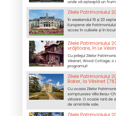
unde vă așteaptă un frumos
Zilele Patrimoniului 2
În weekendul 19 și 20 sept
Europene ale Patrimoniului.
acces în culisele și în locur
Zilele Patrimoniului 
vrăjitoare, în Le Vési
Cu prilejul Zilelor Patrimon
Vésinet, Wood Cottage, o ca
programul!
Zilele Patrimoniului 
Baker, la Vésinet (78
Cu ocazia Zilelor Patrimoni
somptuoasa Villa Beau-Chê
viitoare. O ocazie rară de
de amintirile sale.
Zilele Patrimoniului 