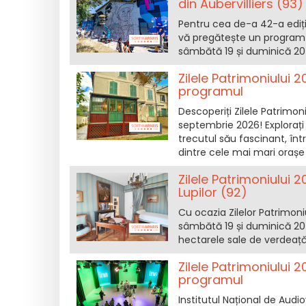
din Aubervilliers (93)
Pentru cea de-a 42-a ediție
vă pregătește un program f
sâmbătă 19 și duminică 20
Zilele Patrimoniului 20
programul
Descoperiți Zilele Patrimon
septembrie 2026! Exploraț
trecutul său fascinant, în
dintre cele mai mari orașe 
Zilele Patrimoniului
Lupilor (92)
Cu ocazia Zilelor Patrimon
sâmbătă 19 și duminică 20
hectarele sale de verdeață
Zilele Patrimoniului 2
programul
Institutul Național de Audio