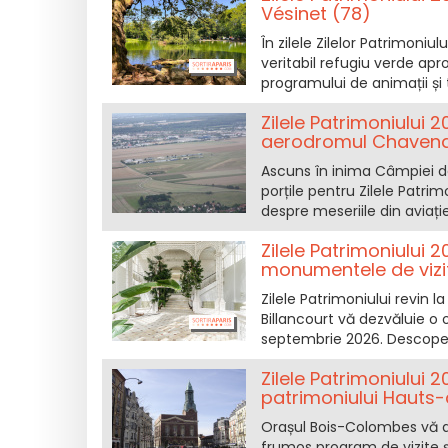
Vésinet (78)
În zilele Zilelor Patrimoniu
veritabil refugiu verde apr
programului de animații și
Zilele Patrimoniului 
aerodromul Chavena
Ascuns în inima Câmpiei de
porțile pentru Zilele Patrim
despre meseriile din aviați
Zilele Patrimoniului 
monumentele de vizi
Zilele Patrimoniului revin 
Billancourt vă dezvăluie o 
septembrie 2026. Descoperi
Zilele Patrimoniului
patrimoniului Hauts
Orașul Bois-Colombes vă a
frumos program de vizite și