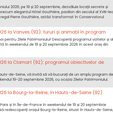
niului 2026, pe 19 și 20 septembrie, dezvăluie locații secrete și
precum elegantul Hôtel Gouthière, pavilion din secolul al XVIII-le
regal Pierre Gouthière, astăzi transformat în Conservatorul
2026 la Vanves (92): tururi și animații în program
i pentru Zilele Patrimoniului! Descoperiți programul vizitelor și a
ptă în weekendul de 19 și 20 septembrie 2026 în acest oraș din
2026 la Clamart (92): programul obiectivelor de
Hauts-de-Seine, vă invită să vă bucurați de un amplu program d
weekendul 19–20 septembrie 2026, cu ocazia Zilelor Patrimoniului.
2026 la Bourg-la-Reine, în Hauts-de-Seine (92):
la Paris și în Île-de-France în weekendul de 19 și 20 septembrie
să redescoperiți orașul Bourg-la-Reine, situat în Hauts-de-Seine