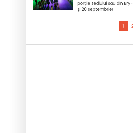
porțile sediului său din Br
și 20 septembrie!
1