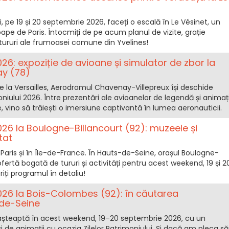
lui, pe 19 și 20 septembrie 2026, faceți o escală în Le Vésinet, un
oape de Paris. Întocmiți de pe acum planul de vizite, grație
 tururi ale frumoasei comune din Yvelines!
2026: expoziție de avioane și simulator de zbor la
y (78)
 la Versailles, Aerodromul Chavenay-Villepreux își deschide
oniului 2026. Între prezentări ale avioanelor de legendă și animați
e, vino să trăiești o imersiune captivantă în lumea aeronauticii.
2026 la Boulogne-Billancourt (92): muzeele și
tat
la Paris și în Île-de-France. În Hauts-de-Seine, orașul Boulogne-
ofertă bogată de tururi și activități pentru acest weekend, 19 și 2
ți programul în detaliu!
 2026 la Bois-Colombes (92): în căutarea
-de-Seine
șteaptă în acest weekend, 19–20 septembrie 2026, cu un
 de animații cu ocazia Zilelor Patrimoniului. Și dacă am pleca să