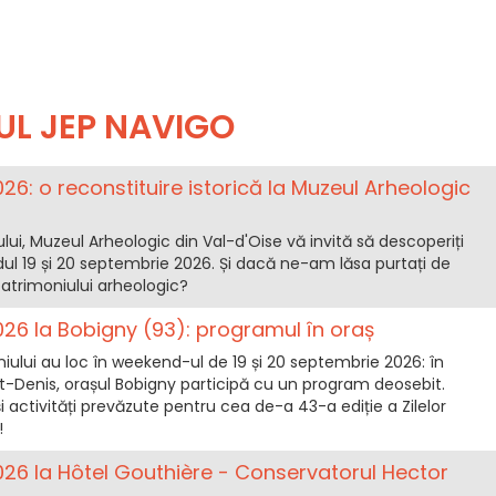
UL JEP NAVIGO
026: o reconstituire istorică la Muzeul Arheologic
iului, Muzeul Arheologic din Val-d'Oise vă invită să descoperiți
l 19 și 20 septembrie 2026. Și dacă ne-am lăsa purtați de
patrimoniului arheologic?
2026 la Bobigny (93): programul în oraș
niului au loc în weekend-ul de 19 și 20 septembrie 2026: în
-Denis, orașul Bobigny participă cu un program deosebit.
și activități prevăzute pentru cea de-a 43-a ediție a Zilelor
!
2026 la Hôtel Gouthière - Conservatorul Hector