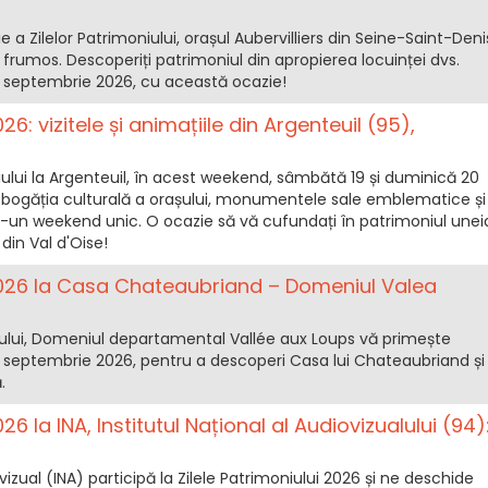
 a Zilelor Patrimoniului, orașul Aubervilliers din Seine-Saint-Deni
rumos. Descoperiți patrimoniul din apropierea locuinței dvs.
 septembrie 2026, cu această ocazie!
26: vizitele și animațiile din Argenteuil (95),
iului la Argenteuil, în acest weekend, sâmbătă 19 și duminică 20
i bogăția culturală a orașului, monumentele sale emblematice și
tr-un weekend unic. O ocazie să vă cufundați în patrimoniul unei
din Val d'Oise!
 2026 la Casa Chateaubriand – Domeniul Valea
iului, Domeniul departamental Vallée aux Loups vă primește
 septembrie 2026, pentru a descoperi Casa lui Chateaubriand și
.
026 la INA, Institutul Național al Audiovizualului (94)
vizual (INA) participă la Zilele Patrimoniului 2026 și ne deschide