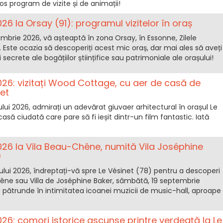
 program de vizite și de animații!
026 la Orsay (91): programul vizitelor în oraș
embrie 2026, vă așteaptă în zona Orsay, în Essonne, Zilele
 Este ocazia să descoperiți acest mic oraș, dar mai ales să aveți
i secrete ale bogățiilor științifice sau patrimoniale ale orașului!
2026: vizitați Wood Cottage, cu aer de casă de
net
iului 2026, admirați un adevărat giuvaer arhitectural în orașul Le
să ciudată care pare să fi ieșit dintr-un film fantastic. Iată
2026 la Vila Beau-Chêne, numită Vila Joséphine
)
ului 2026, îndreptați-vă spre Le Vésinet (78) pentru a descoperi
ne sau Villa de Joséphine Baker, sâmbătă, 19 septembrie
 a pătrunde în intimitatea icoanei muzicii de music-hall, aproape
2026: comori istorice ascunse printre verdeață la Le