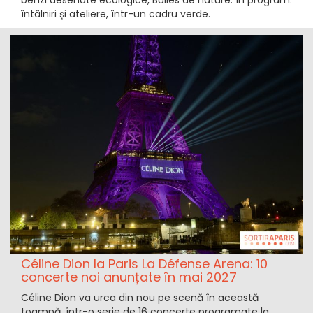
benzi desenate ecologice, Bulles de nature. În program:
întâlniri și ateliere, într-un cadru verde.
Céline Dion la Paris La Défense Arena: 10
concerte noi anunțate în mai 2027
Céline Dion va urca din nou pe scenă în această
toamnă, într-o serie de 16 concerte programate la