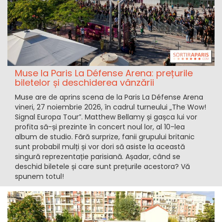
Muse la Paris La Défense Arena: prețurile
biletelor și deschiderea vânzării
Muse are de aprins scena de la Paris La Défense Arena
vineri, 27 noiembrie 2026, în cadrul turneului „The Wow!
Signal Europa Tour”. Matthew Bellamy și gașca lui vor
profita să-și prezinte în concert noul lor, al 10-lea
album de studio. Fără surprize, fanii grupului britanic
sunt probabil mulți și vor dori să asiste la această
singură reprezentație parisiană. Așadar, când se
deschid biletele și care sunt prețurile acestora? Vă
spunem totul!