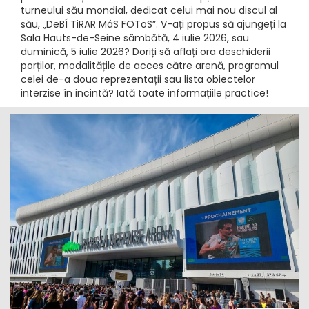
turneului său mondial, dedicat celui mai nou discul al
său, „DeBÍ TiRAR MáS FOToS”. V-ați propus să ajungeți la
Sala Hauts-de-Seine sâmbătă, 4 iulie 2026, sau
duminică, 5 iulie 2026? Doriți să aflați ora deschiderii
porților, modalitățile de acces către arenă, programul
celei de-a doua reprezentații sau lista obiectelor
interzise în incintă? Iată toate informațiile practice!