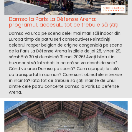
Damso la Paris La Défense Arena:
programul, accesul... tot ce trebuie să știți
Damso va urca pe scena celei mai mari săli indoor din
Europa timp de patru seri consecutive! Reîntâlniți
celebrul rapper belgian de origine congenială pe scena
de la Paris La Défense Arena în zilele de joi 28, vineri 29,
sâmbătă 30 și duminică 31 mai 2026! Aveți biletul în
buzunar și vă întrebați la ce oră se va deschide sala?
Când va urca Damso pe scenă? Cum ajungeți la sală
cu transportul în comun? Care sunt obiectele interzise
în incintă? Iată tot ce trebuie să știți înainte de unul
dintre cele patru concerte Damso la Paris La Défense
Arena.