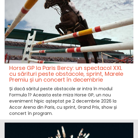
Horse GP la Paris Bercy: un spectacol XXL
cu sărituri peste obstacole, sprint, Marele
Premiu și un concert în decembrie
Și dacă săritul peste obstacole ar intra în modul
Formula 1? Aceasta este miza Horse GP, un nou
eveniment hipic așteptat pe 2 decembrie 2026 la
Accor Arena din Paris, cu sprint, Grand Prix, show și
concert în program.