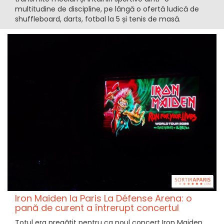
multitudine de discipline, pe lângă o ofertă ludică de
shuffleboard, darts, fotbal la 5 și tenis de masă.
Iron Maiden la Paris La Défense Arena: o
pană de curent a întrerupt concertul
Totul era pregătit pentru ca noul concert Iron Maiden