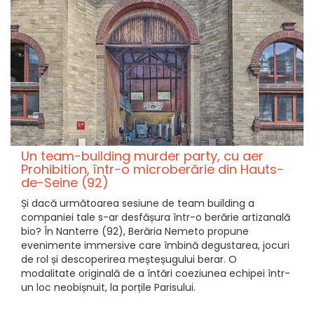
Un team-building murder party, cu aer
Prohibition, într-o microberărie din Hauts-
de-Seine (92)
Și dacă următoarea sesiune de team building a
companiei tale s-ar desfășura într-o berărie artizanală
bio? În Nanterre (92), Berăria Nemeto propune
evenimente immersive care îmbină degustarea, jocuri
de rol și descoperirea meșteșugului berar. O
modalitate originală de a întări coeziunea echipei într-
un loc neobișnuit, la porțile Parisului.