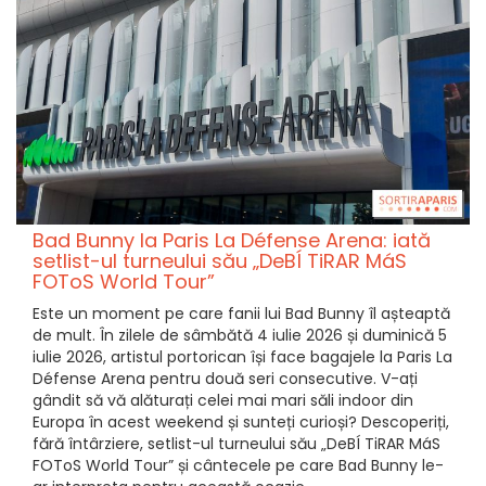
Bad Bunny la Paris La Défense Arena: iată
setlist-ul turneului său „DeBÍ TiRAR MáS
FOToS World Tour”
Este un moment pe care fanii lui Bad Bunny îl așteaptă
de mult. În zilele de sâmbătă 4 iulie 2026 și duminică 5
iulie 2026, artistul portorican își face bagajele la Paris La
Défense Arena pentru două seri consecutive. V-ați
gândit să vă alăturați celei mai mari săli indoor din
Europa în acest weekend și sunteți curioși? Descoperiți,
fără întârziere, setlist-ul turneului său „DeBÍ TiRAR MáS
FOToS World Tour” și cântecele pe care Bad Bunny le-