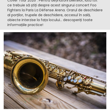
Cover Tour 2026”. Pentru deținătorii biletelor, iată tot
ce trebuie să știți despre acest singurui concert Foo
Fighters la Paris La Défense Arena. Orarul de deschidere
al porților, trupele de deschidere, accesul în sală,
obiecte interzise la fața locului... descoperiți toate
informațiile practice!