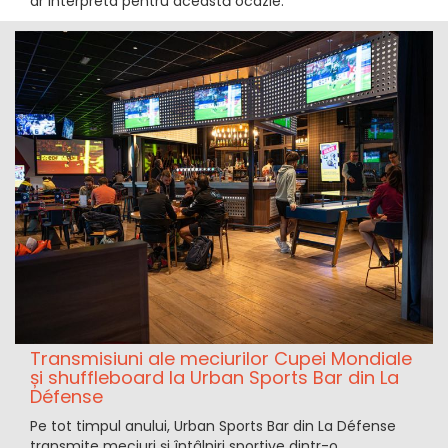
ar interpreta pentru această ocazie.
Transmisiuni ale meciurilor Cupei Mondiale
și shuffleboard la Urban Sports Bar din La
Défense
Pe tot timpul anului, Urban Sports Bar din La Défense
transmite meciuri și întâlniri sportive dintr-o