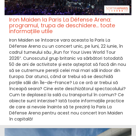
Iron Maiden la Paris La Défense Arena:
programul, trupa de deschidere... toate
informațiile utile
Iron Maiden se întoarce vara aceasta la Paris La
Défense Arena cu un concert unic, pe luni, 22 iunie, în
cadrul turneului său „Run for Your Lives World Tour
2026”. Cunoscutul grup britanic va sărbători totodată
50 de ani de activitate și este așteptat să facă din nou
să se cutremure pereții celei mai mari săli indoor din
Europa. Dar atunci, când ar trebui să se deschidă
porțile sălii din Île-de-France? La ce oră ar trebui să
înceapă seara? Cine este deschizătorul spectacolului?
Cum te deplasezi la sală cu transportul în comun? Ce
obiecte sunt interzise? Iată toate informațiile practice
de care ai nevoie înainte să te prezinți la Paris La
Défense Arena pentru acest nou concert Iron Maiden
în capitală!