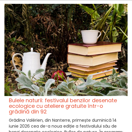
Bulele naturii: festivalul benzilor desenate
ecologice cu ateliere gratuite într-o
grădină din 92
Grădina Valérien, din Nanterre, primește duminică 14
iunie 2026 cea de-a noua ediție a festivalului său de