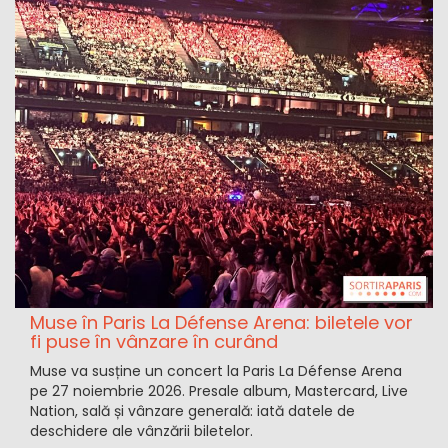
Muse în Paris La Défense Arena: biletele vor
fi puse în vânzare în curând
Muse va susține un concert la Paris La Défense Arena
pe 27 noiembrie 2026. Presale album, Mastercard, Live
Nation, sală și vânzare generală: iată datele de
deschidere ale vânzării biletelor.