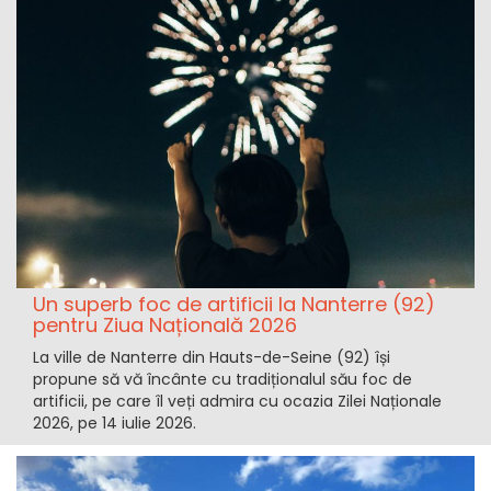
Un superb foc de artificii la Nanterre (92)
pentru Ziua Națională 2026
La ville de Nanterre din Hauts-de-Seine (92) își
propune să vă încânte cu tradiționalul său foc de
artificii, pe care îl veți admira cu ocazia Zilei Naționale
2026, pe 14 iulie 2026.