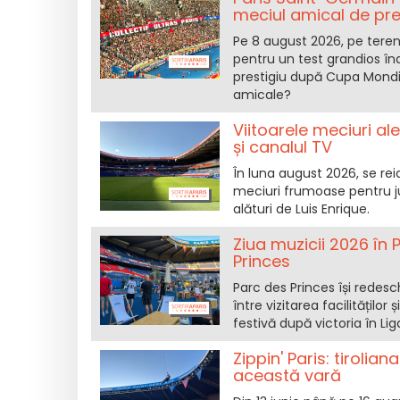
meciul amical de pr
Pe 8 august 2026, pe teren
pentru un test grandios în
prestigiu după Cupa Mondia
amicale?
Viitoarele meciuri a
și canalul TV
În luna august 2026, se re
meciuri frumoase pentru ju
alături de Luis Enrique.
Ziua muzicii 2026 în 
Princes
Parc des Princes își redesc
între vizitarea facilitățilo
festivă după victoria în Li
Zippin' Paris: tirolia
această vară