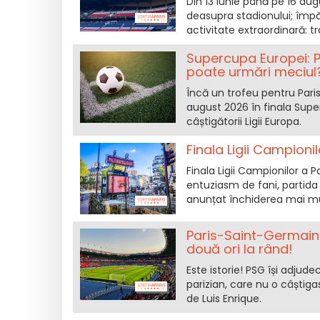
Din 13 iunie până pe 16 augu
deasupra stadionului; împă
activitate extraordinară: t
Supercupa Europei: P
poate urmări meciul
Încă un trofeu pentru Paris
august 2026 în finala Super
câștigătorii Ligii Europa.
Finala Ligii Campioni
Finala Ligii Campionilor a
entuziasm de fani, partida 
anunțat închiderea mai mul
Paris-Saint-Germain 
două ori la rând!
Este istorie! PSG își adjude
parizian, care nu o câștig
de Luis Enrique.