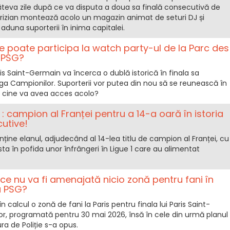
âteva zile după ce va disputa a doua sa finală consecutivă de
arizian montează acolo un magazin animat de seturi DJ și
 aduna suporterii în inima capitalei.
ne poate participa la watch party-ul de la Parc des
a PSG?
s Saint-Germain va încerca o dublă istorică în finala sa
iga Campionilor. Suporterii vor putea din nou să se reunească în
r cine va avea acces acolo?
 campion al Franței pentru a 14-a oară în istoria
cutive!
ține elanul, adjudecând al 14-lea titlu de campion al Franței, cu
ta în pofida unor înfrângeri în Ligue 1 care au alimentat
ce nu va fi amenajată nicio zonă pentru fani în
u PSG?
calcul o zonă de fani la Paris pentru finala lui Paris Saint-
r, programată pentru 30 mai 2026, însă în cele din urmă planul
a de Poliție s-a opus.