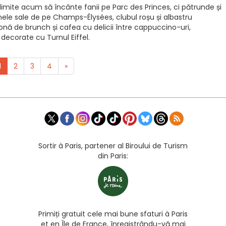
limite acum să încânte fanii pe Parc des Princes, ci pătrunde și
inele sale de pe Champs-Élysées, clubul roșu și albastru
nă de brunch și cafea cu delicii între cappuccino-uri,
decorate cu Turnul Eiffel.
1
2
3
4
»
Sortir à Paris, partener al Biroului de Turism
din Paris:
Primiți gratuit cele mai bune sfaturi à Paris
et en Île de France, înregistrându-vă mai