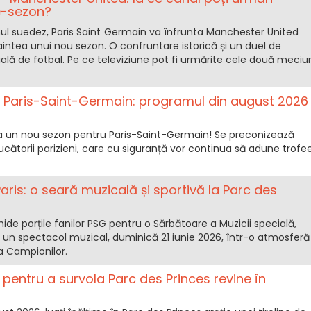
e-sezon?
ul suedez, Paris Saint‑Germain va înfrunta Manchester United
aintea unui nou sezon. O confruntare istorică și un duel de
lă de fotbal. Pe ce televiziune pot fi urmărite cele două meciur
le Paris-Saint-Germain: programul din august 2026
ia un nou sezon pentru Paris-Saint-Germain! Se preconizează
cătorii parizieni, care cu siguranță vor continua să adune trofe
Paris: o seară muzicală și sportivă la Parc des
hide porțile fanilor PSG pentru o Sărbătoare a Muzicii specială,
r și un spectacol muzical, duminică 21 iunie 2026, într-o atmosferă
ga Campionilor.
na pentru a survola Parc des Princes revine în