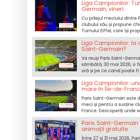
Liga Campionilor: Turn
Germain, vineri.
Cu prilejul meciului dintre P
clubului său și propune ch
Turnului Eiffel, care își pr
Liga Campionilor: la 
Saint-Germain?
Va reuși Paris Saint-Germa
sâmbătă, 30 mai 2026, o fi
oră și pe ce canal poate f
Liga Campionilor: un
mare în Île-de-Fran
Paris Saint-Germain este di
meci și pentru a susține cl
France. Descoperiți unde s
Paris Saint-Germain
animații gratuite
Între 27 și 31 mai 2026, P