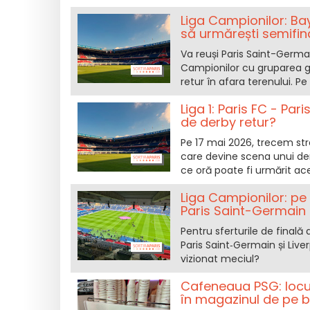
Liga Campionilor: Ba
să urmărești semifin
Va reuși Paris Saint-Germai
Campionilor cu gruparea g
retur în afara terenului. P
Liga 1: Paris FC - Pa
de derby retur?
Pe 17 mai 2026, trecem str
care devine scena unui derby
ce oră poate fi urmărit ac
Liga Campionilor: pe 
Paris Saint-Germain 
Pentru sferturile de finală 
Paris Saint‑Germain și Liver
vizionat meciul?
Cafeneaua PSG: locul
în magazinul de pe 