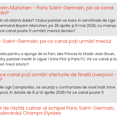
yern München - Paris Saint-Germain, pe ce canal
ala?
n să obțină dubla? Clubul parizian se bate în semifinale de Liga
ermană Bayern München, pe 28 aprilie și 6 mai 2026, cu manșa
e ce canal poate fi urmărit meciul decisiv?
ris-Saint-Germain, pe ce canal poți urmări meciul
ada pentru a ajunge de la Parc des Princes la Stade Jean Bouin,
 parizian inedit în Ligue 1 între PSG și Paris FC. Pe ce canal și la
est meci istoric?
ce canal poți urmări sferturile de finală Liverpool -
?
ale Ligii Campionilor, se anunță o confruntare de nivel înalt între
pool, în datele de 8 și 14 aprilie 2026! Pe ce canal poate fi
 de răsfăț culinar al echipei Paris Saint-Germain,
bulevardul Champs Elysées