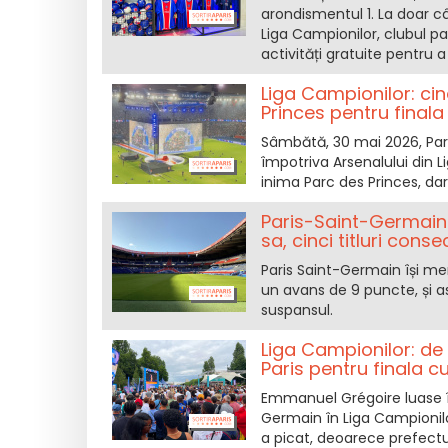
arondismentul 1. La doar c
Liga Campionilor, clubul p
activități gratuite pentru a
Liga Campionilor: ci
Princes pentru final
Sâmbătă, 30 mai 2026, Pari
împotriva Arsenalului din L
inima Parc des Princes, da
Paris-Saint-Germain :
sa, cinci titluri conse
Paris Saint-Germain își men
un avans de 9 puncte, și as
suspansul.
Liga Campionilor: de 
Paris pentru finala c
Emmanuel Grégoire luase în 
Germain în Liga Campionilo
a picat, deoarece prefectur