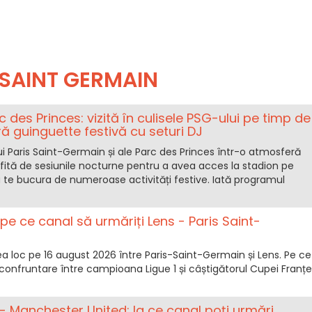
 SAINT GERMAIN
c des Princes: vizită în culisele PSG-ului pe timp de
ă guinguette festivă cu seturi DJ
lui Paris Saint-Germain și ale Parc des Princes într-o atmosferă
fită de sesiunile nocturne pentru a avea acces la stadion pe
 te bucura de numeroase activități festive. Iată programul
pe ce canal să urmăriți Lens - Paris Saint-
a loc pe 16 august 2026 între Paris-Saint-Germain și Lens. Pe ce
confruntare între campioana Ligue 1 și câștigătorul Cupei Franțe
- Manchester United: la ce canal poți urmări