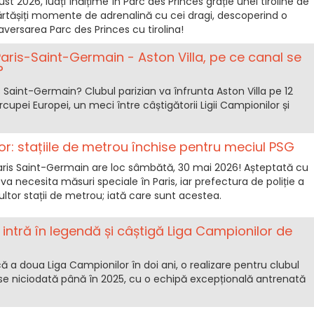
st 2026, luați înălțime în Parc des Princes grație unei tiroline de
rtășiți momente de adrenalină cu cei dragi, descoperind o
raversarea Parc des Princes cu tirolina!
aris-Saint-Germain - Aston Villa, pe ce canal se
?
 Saint-Germain? Clubul parizian va înfrunta Aston Villa pe 12
cupei Europei, un meci între câștigătorii Ligii Campionilor și
lor: stațiile de metrou închise pentru meciul PSG
 Paris Saint-Germain are loc sâmbătă, 30 mai 2026! Așteptată cu
va necesita măsuri speciale în Paris, iar prefectura de poliție a
tor stații de metrou; iată care sunt acestea.
intră în legendă și câștigă Liga Campionilor de
că a doua Liga Campionilor în doi ani, o realizare pentru clubul
ase niciodată până în 2025, cu o echipă excepțională antrenată