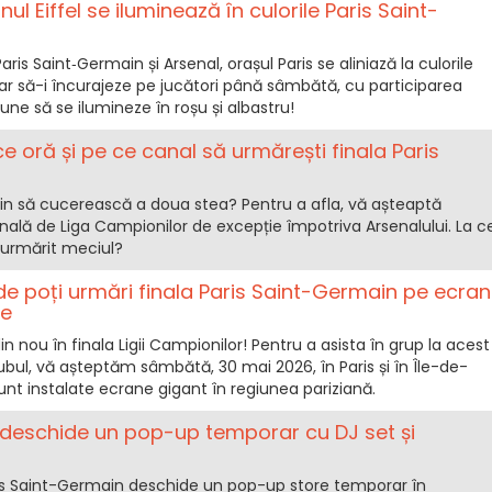
ul Eiffel se iluminează în culorile Paris Saint-
aris Saint‑Germain și Arsenal, orașul Paris se aliniază la culorile
iar să-i încurajeze pe jucători până sâmbătă, cu participarea
opune să se ilumineze în roșu și albastru!
ce oră și pe ce canal să urmărești finala Paris
in să cucerească a doua stea? Pentru a afla, vă așteaptă
nală de Liga Campionilor de excepție împotriva Arsenalului. La c
i urmărit meciul?
de poți urmări finala Paris Saint-Germain pe ecran
ce
n nou în finala Ligii Campionilor! Pentru a asista în grup la acest
ubul, vă așteptăm sâmbătă, 30 mai 2026, în Paris și în Île-de-
unt instalate ecrane gigant în regiunea pariziană.
 deschide un pop-up temporar cu DJ set și
aris Saint-Germain deschide un pop-up store temporar în