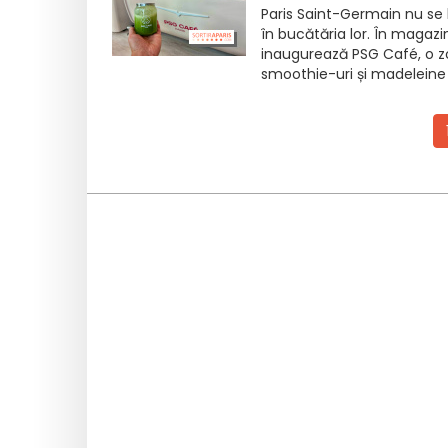
Paris Saint-Germain nu se 
în bucătăria lor. În magaz
inaugurează PSG Café, o zo
smoothie-uri și madeleine 