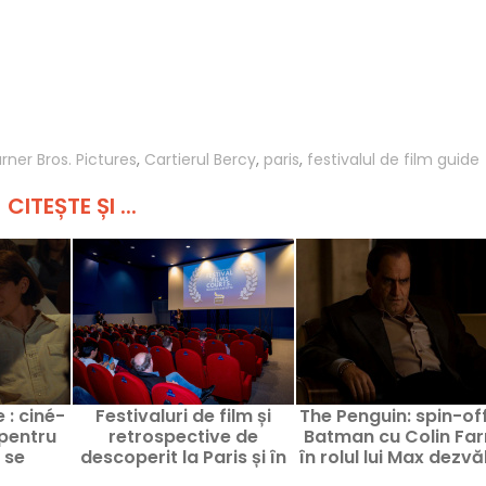
ner Bros. Pictures
,
Cartierul Bercy
,
paris
,
festivalul de film guide
CITEȘTE ȘI ...
 : ciné-
Festivaluri de film și
The Penguin: spin-of
 pentru
retrospective de
Batman cu Colin Farr
 se
descoperit la Paris și în
în rolul lui Max dezvă
Paris
regiunea Ile-de-France
un nou teaser