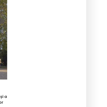
și a
or