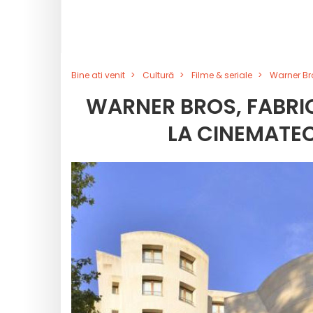
Bine ati venit
Cultură
Filme & seriale
Warner Bro
WARNER BROS, FABRIC
LA CINEMATEC