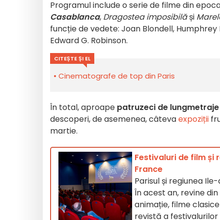
Programul include o serie de filme din epoca
Casablanca
,
Dragostea imposibilă
și
Marel
funcție de vedete: Joan Blondell, Humphrey B
Edward G. Robinson.
CITEȘTE ȘI EL
Cinematografe de top din Paris
În total, aproape
patruzeci de lungmetraje
descoperi, de asemenea, câteva
expoziții
fr
martie.
Festivaluri de film și
France
Parisul și regiunea Ile
În acest an, revine din
animație, filme clasice
revistă a festivalurilo