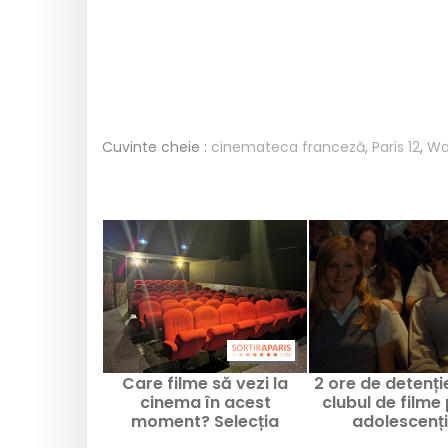
Cuvinte cheie :
cinemateca franceză
,
Paris 12
,
War
Care filme să vezi la
2 ore de detenție
cinema în acest
clubul de filme
moment? Selecția
adolescenți
noastră
instalează în 