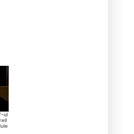
f-ul
ell
luie