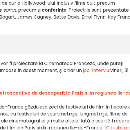
 de aur a Hollywood-ului, inclusiv filme cult precum
e somn
, precum și
conferințe
. Proiecțiile sunt prezentate 
ogart, James Cagney, Bette Davis, Errol Flynn, Kay Franci
vor fi proiectate la Cinemateca Franceză, unde puteți
umoase în acest moment, și chiar un
joc-interviu
vineri, 31
 retrospective de descoperit la Paris și în regiunea Ile-d
-de-France găzduiesc zeci de festivaluri de film în fiecare 
 nou, cu festivaluri de scurtmetraje, lungmetraje, filme de
 ale cinematografiei și multe altele! Iată o scurtă trecere
r de film din Paris și din regiunea Ile-de-France.
[Citeşte ma