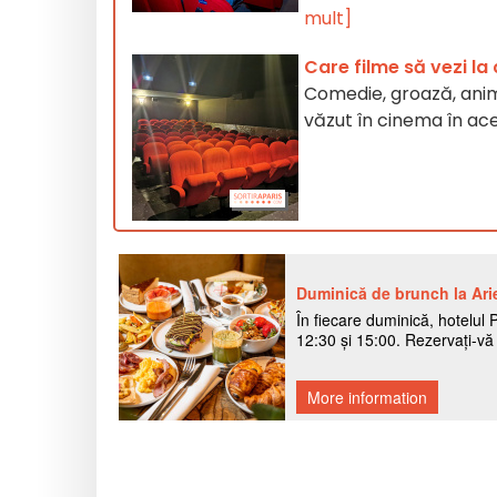
mult]
Care filme să vezi l
Comedie, groază, anim
văzut în cinema în ace