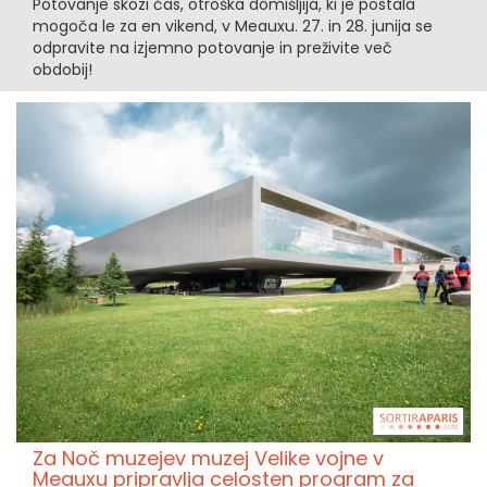
Potovanje skozi čas, otroška domišljija, ki je postala
mogoča le za en vikend, v Meauxu. 27. in 28. junija se
odpravite na izjemno potovanje in preživite več
obdobij!
Za Noč muzejev muzej Velike vojne v
Meauxu pripravlja celosten program za