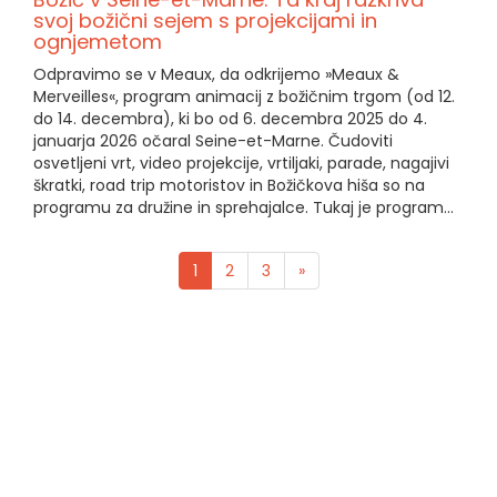
svoj božični sejem s projekcijami in
ognjemetom
Odpravimo se v Meaux, da odkrijemo »Meaux &
Merveilles«, program animacij z božičnim trgom (od 12.
do 14. decembra), ki bo od 6. decembra 2025 do 4.
januarja 2026 očaral Seine-et-Marne. Čudoviti
osvetljeni vrt, video projekcije, vrtiljaki, parade, nagajivi
škratki, road trip motoristov in Božičkova hiša so na
programu za družine in sprehajalce. Tukaj je program...
1
2
3
»