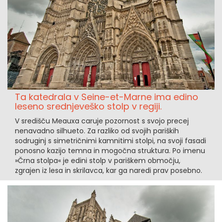
Ta katedrala v Seine-et-Marne ima edino
leseno srednjeveško stolp v regiji.
V središču Meauxa caruje pozornost s svojo precej
nenavadno silhueto. Za razliko od svojih pariških
sodruginj s simetričnimi kamnitimi stolpi, na svoji fasadi
ponosno kazijo temna in mogočna struktura. Po imenu
»Črna stolpa« je edini stolp v pariškem območju,
zgrajen iz lesa in skrilavca, kar ga naredi prav posebno.