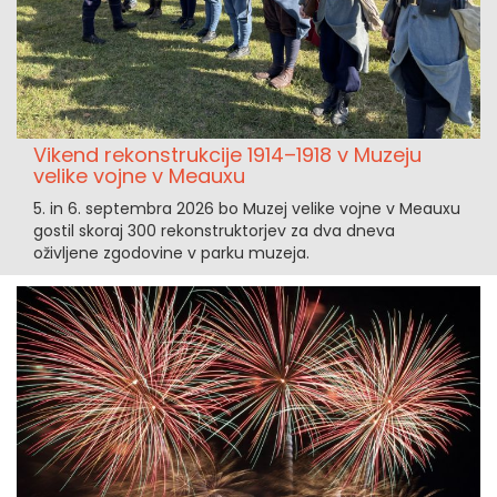
Vikend rekonstrukcije 1914–1918 v Muzeju
velike vojne v Meauxu
5. in 6. septembra 2026 bo Muzej velike vojne v Meauxu
gostil skoraj 300 rekonstruktorjev za dva dneva
oživljene zgodovine v parku muzeja.