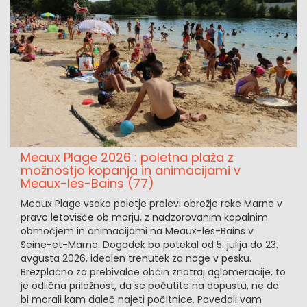
Meaux Plage 2026 : poletna plaža z
možnostjo kopanja in animacijami v
Meaux-les-Bains (77)
Meaux Plage vsako poletje prelevi obrežje reke Marne v
pravo letovišče ob morju, z nadzorovanim kopalnim
območjem in animacijami na Meaux-les-Bains v
Seine-et-Marne. Dogodek bo potekal od 5. julija do 23.
avgusta 2026, idealen trenutek za noge v pesku.
Brezplačno za prebivalce občin znotraj aglomeracije, to
je odlična priložnost, da se počutite na dopustu, ne da
bi morali kam daleč najeti počitnice. Povedali vam