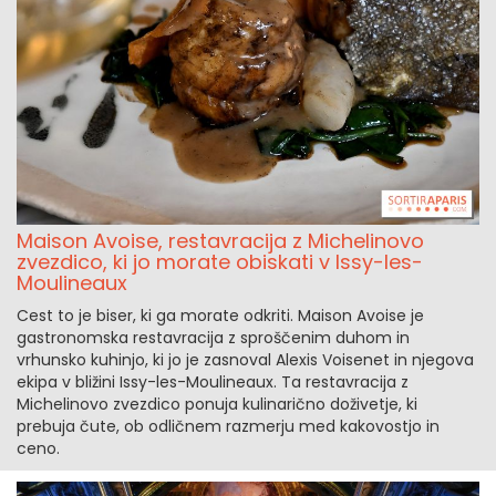
Maison Avoise, restavracija z Michelinovo
zvezdico, ki jo morate obiskati v Issy-les-
Moulineaux
Cest to je biser, ki ga morate odkriti. Maison Avoise je
gastronomska restavracija z sproščenim duhom in
vrhunsko kuhinjo, ki jo je zasnoval Alexis Voisenet in njegova
ekipa v bližini Issy-les-Moulineaux. Ta restavracija z
Michelinovo zvezdico ponuja kulinarično doživetje, ki
prebuja čute, ob odličnem razmerju med kakovostjo in
ceno.