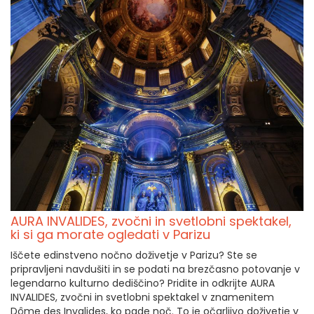
AURA INVALIDES, zvočni in svetlobni spektakel,
ki si ga morate ogledati v Parizu
Iščete edinstveno nočno doživetje v Parizu? Ste se
pripravljeni navdušiti in se podati na brezčasno potovanje v
legendarno kulturno dediščino? Pridite in odkrijte AURA
INVALIDES, zvočni in svetlobni spektakel v znamenitem
Dôme des Invalides, ko pade noč. To je očarljivo doživetje v