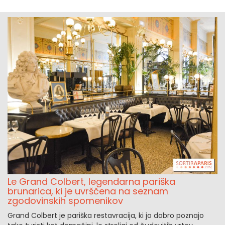
Le Grand Colbert, legendarna pariška
brunarica, ki je uvrščena na seznam
zgodovinskih spomenikov
Grand Colbert je pariška restavracija, ki jo dobro poznajo