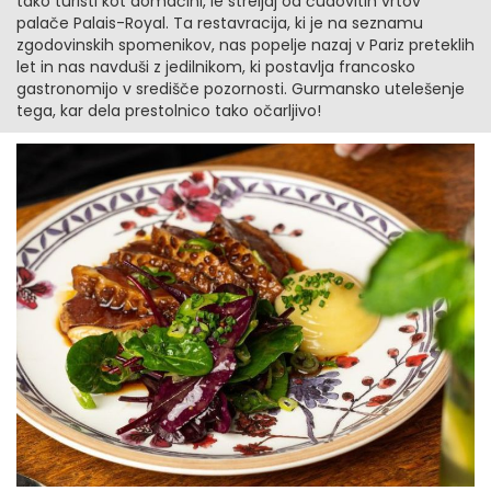
tako turisti kot domačini, le streljaj od čudovitih vrtov
palače Palais-Royal. Ta restavracija, ki je na seznamu
zgodovinskih spomenikov, nas popelje nazaj v Pariz preteklih
let in nas navduši z jedilnikom, ki postavlja francosko
gastronomijo v središče pozornosti. Gurmansko utelešenje
tega, kar dela prestolnico tako očarljivo!