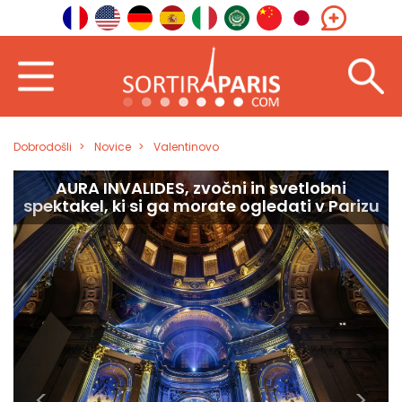
Dobrodošli
Novice
Valentinovo
Restavracija Djakarta Bali: eksotičen
pobeg v središče Pariza
<
>