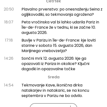
Četrtek
20:50
Plavalno prvenstvo: po onesnaženju Seina z
ogljikovodiki, so tekmovanja ogrožena?
18:07
Peta vročinska val bi lahko udarila Pariz in
Île-de-France že v tednu, ki se začne 10.
avgusta 2026.
17:18
Buvlje v Parizu in Île-de-France: kje loviti
starine v soboto 15. avgusta 2026, dan
Marijinega vnebovzetja?
14:26
Sončni mrk 12. avgusta 2026: kje ga
opazovati iz Pariza in okolice? Ključni
dogodki in opazovalne točke
Sreda
14:54
Tekmovanje Kave, ikonična dirka
natakarjev in natakaric, se na koncu
septembra v Parizu ne bo odvilo.