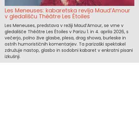
Les Meneuses: kabaretska revija Maud’Amour
v gledališču Théâtre Les Étoiles
Les Meneuses, predstava v režiji Maud’Amour, se vrne v
gledališče Théâtre Les Étoiles v Parizu 1. in 4. aprila 2026, s
večerjo, polno žive glasbe, plesa, drag showa, burleske in
ostrih humorističnih komentarjev. Ta parizaški spektakel
združuje nastop, glasbo in sodobni kabaret v enkratni pisani
izkušnji.