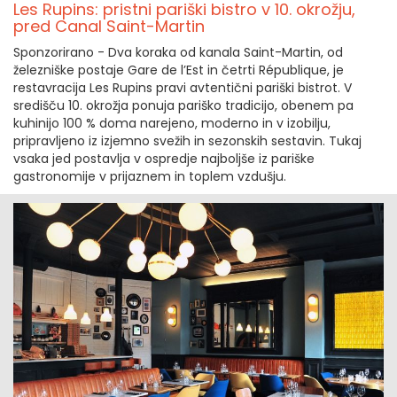
Les Rupins: pristni pariški bistro v 10. okrožju,
pred Canal Saint-Martin
Sponzorirano - Dva koraka od kanala Saint-Martin, od
železniške postaje Gare de l’Est in četrti République, je
restavracija Les Rupins pravi avtentični pariški bistrot. V
središču 10. okrožja ponuja pariško tradicijo, obenem pa
kuhinijo 100 % doma narejeno, moderno in v izobilju,
pripravljeno iz izjemno svežih in sezonskih sestavin. Tukaj
vsaka jed postavlja v ospredje najboljše iz pariške
gastronomije v prijaznem in toplem vzdušju.