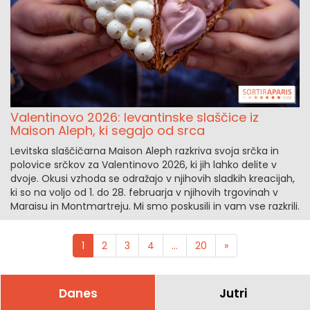
Valentinovo 2026: levantinske slaščice iz
Maison Aleph, ki segajo od srca
Levitska slaščičarna Maison Aleph razkriva svoja srčka in
polovice srčkov za Valentinovo 2026, ki jih lahko delite v
dvoje. Okusi vzhoda se odražajo v njihovih sladkih kreacijah,
ki so na voljo od 1. do 28. februarja v njihovih trgovinah v
Maraisu in Montmartreju. Mi smo poskusili in vam vse razkrili.
1
2
3
4
...
20
»
Danes
Jutri