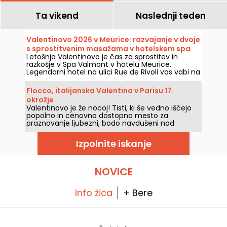
Ta vikend
Naslednji teden
Valentinovo 2026 v Meurice: razvajanje v dvoje
s sprostitvenim masažama v hotelskem spa
Letošnja Valentinovo je čas za sprostitev in
centru in čajanka po receptu Cédrica Groleta
razkošje v Spa Valmont v hotelu Meurice.
Legendarni hotel na ulici Rue de Rivoli vas vabi na
posebno dvojno doživetje, kjer boste uživali v
izbranih tretmajih in čajni poslastici pod
Flocco, italijanska Valentina v Parisu 17.
podpisom Cédric Grolet.
okrožje
Valentinovo je že nocoj! Tisti, ki še vedno iščejo
popolno in cenovno dostopno mesto za
praznovanje ljubezni, bodo navdušeni nad
restavracijo FLOCCO. To je elegantna italijanska
gostilna v bližini trga Pereire v 17. okrožju Pariza,
Izpolnite iskanje
kjer lahko v dvoje uživate v njihovi običajni
ponudbi.
NOVICE
Info žica
+ Bere