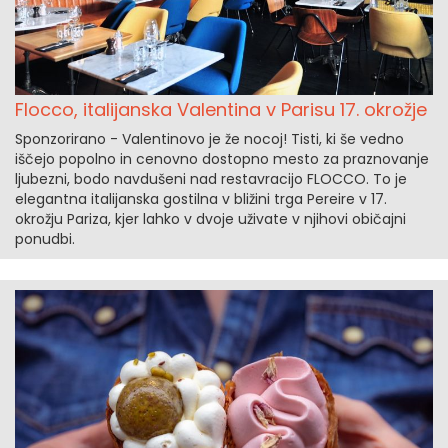
Flocco, italijanska Valentina v Parisu 17. okrožje
Sponzorirano - Valentinovo je že nocoj! Tisti, ki še vedno
iščejo popolno in cenovno dostopno mesto za praznovanje
ljubezni, bodo navdušeni nad restavracijo FLOCCO. To je
elegantna italijanska gostilna v bližini trga Pereire v 17.
okrožju Pariza, kjer lahko v dvoje uživate v njihovi običajni
ponudbi.