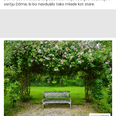
osrčju Dôme, ki bo navdušilo tako mlade kot stare.