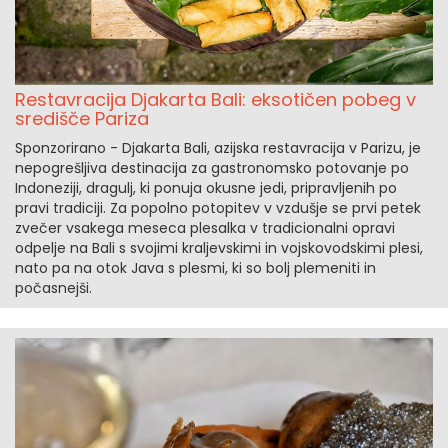
Restavracija Djakarta Bali: eksotičen pobeg v
središče Pariza
Sponzorirano - Djakarta Bali, azijska restavracija v Parizu, je
nepogrešljiva destinacija za gastronomsko potovanje po
Indoneziji, dragulj, ki ponuja okusne jedi, pripravljenih po
pravi tradiciji. Za popolno potopitev v vzdušje se prvi petek
zvečer vsakega meseca plesalka v tradicionalni opravi
odpelje na Bali s svojimi kraljevskimi in vojskovodskimi plesi,
nato pa na otok Java s plesmi, ki so bolj plemeniti in
počasnejši.