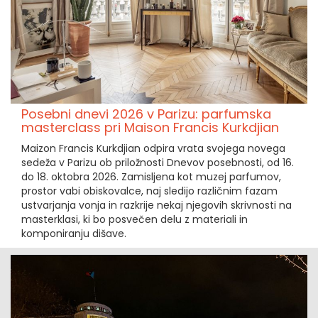
Posebni dnevi 2026 v Parizu: parfumska
masterclass pri Maison Francis Kurkdjian
Maizon Francis Kurkdjian odpira vrata svojega novega
sedeža v Parizu ob priložnosti Dnevov posebnosti, od 16.
do 18. oktobra 2026. Zamisljena kot muzej parfumov,
prostor vabi obiskovalce, naj sledijo različnim fazam
ustvarjanja vonja in razkrije nekaj njegovih skrivnosti na
masterklasi, ki bo posvečen delu z materiali in
komponiranju dišave.