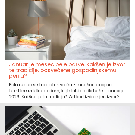
Januar je mesec bele barve. Kakšen je izvor
te tradicije, posvečene gospodinjskemu
perilu?
Beli mesec se tudi letos vrača z množico akcij na
tekstilne izdelke za dom, ki jih lahko odkrte že 1. januarja
2026! Kakšna je ta tradicija? Od kod izvira njen izvor?