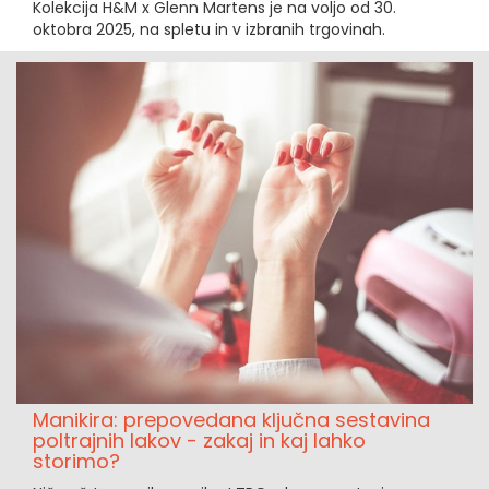
Kolekcija H&M x Glenn Martens je na voljo od 30.
oktobra 2025, na spletu in v izbranih trgovinah.
Manikira: prepovedana ključna sestavina
poltrajnih lakov - zakaj in kaj lahko
storimo?