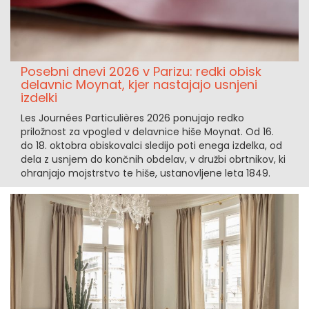
Posebni dnevi 2026 v Parizu: redki obisk
delavnic Moynat, kjer nastajajo usnjeni
izdelki
Les Journées Particulières 2026 ponujajo redko
priložnost za vpogled v delavnice hiše Moynat. Od 16.
do 18. oktobra obiskovalci sledijo poti enega izdelka, od
dela z usnjem do končnih obdelav, v družbi obrtnikov, ki
ohranjajo mojstrstvo te hiše, ustanovljene leta 1849.