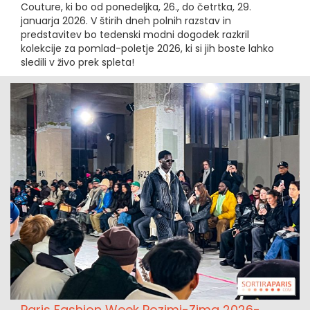
Couture, ki bo od ponedeljka, 26., do četrtka, 29.
januarja 2026. V štirih dneh polnih razstav in
predstavitev bo tedenski modni dogodek razkril
kolekcije za pomlad-poletje 2026, ki si jih boste lahko
sledili v živo prek spleta!
Paris Fashion Week Pozimi-Zima 2026-