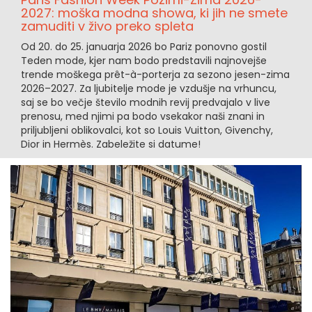
2027: moška modna showa, ki jih ne smete
zamuditi v živo preko spleta
Od 20. do 25. januarja 2026 bo Pariz ponovno gostil
Teden mode, kjer nam bodo predstavili najnovejše
trende moškega prêt-à-porterja za sezono jesen-zima
2026–2027. Za ljubitelje mode je vzdušje na vrhuncu,
saj se bo večje število modnih revij predvajalo v live
prenosu, med njimi pa bodo vsekakor naši znani in
priljubljeni oblikovalci, kot so Louis Vuitton, Givenchy,
Dior in Hermès. Zabeležite si datume!