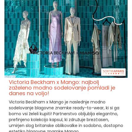
Victoria Beckham x Mango: najbolj
zaželeno modno sodelovanje pomladi je
danes na voljo!
Victoria Beckham x Mango je naslednje modno
sodelovanje blagovne znamke ready-to-wear, ki si ga
bomo vsi želeli kupiti! Partnerstvo obljublja elegantno,
prefinjeno kolekcijo kapsul, ki združuje brezčasen,
umirjen slog britanske oblikovalke in sodobno, dostopno
estetiko blagovne znamke Mango.