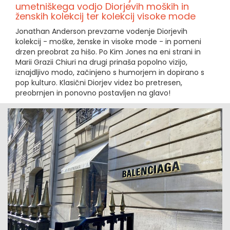
umetniškega vodjo Diorjevih moških in
ženskih kolekcij ter kolekcij visoke mode
Jonathan Anderson prevzame vodenje Diorjevih
kolekcij - moške, ženske in visoke mode - in pomeni
drzen preobrat za hišo. Po Kim Jones na eni strani in
Marii Grazii Chiuri na drugi prinaša popolno vizijo,
iznajdljivo modo, začinjeno s humorjem in dopirano s
pop kulturo. Klasični Diorjev videz bo pretresen,
preobrnjen in ponovno postavljen na glavo!