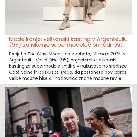
Modeliranje: velikanski kasting v Argenteuilu
(95) za iskanje supermodelov prihodnosti
Podjetje The Claw Models bo v soboto, 17. maja 2025, v
Argenteuilu, Val-d'Oise (95), organiziralo velikanski
kasting za supermodele. Pridite v nakupovalno središče
Côté Seine in poskusite srečo, da postanete novi obraz
velike modne hiše ali naslovnica znane modne revije!