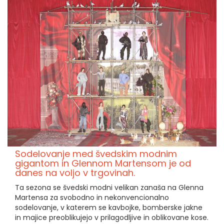
Sodelovanje med švedskim modnim
gigantom in Glennom Martensom je od
danes na voljo v trgovinah.
Ta sezona se švedski modni velikan zanaša na Glenna
Martensa za svobodno in nekonvencionalno
sodelovanje, v katerem se kavbojke, bomberske jakne
in majice preoblikujejo v prilagodljive in oblikovane kose.