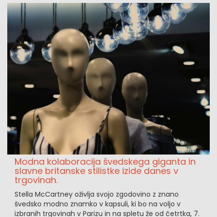
Modna kolaboracija švedskega giganta in
slavne britanske stilistke izide danes v
trgovinah.
Stella McCartney oživlja svojo zgodovino z znano
švedsko modno znamko v kapsuli, ki bo na voljo v
izbranih trgovinah v Parizu in na spletu že od četrtka, 7.