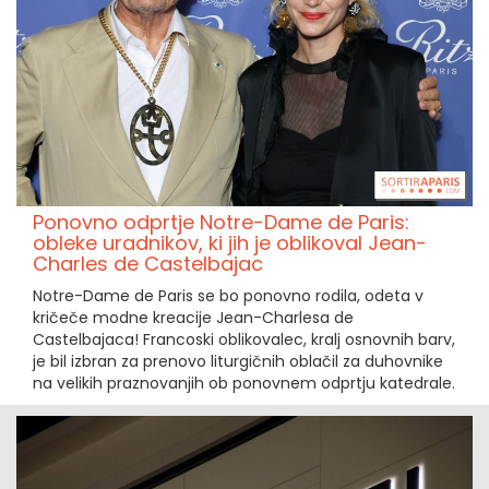
Ponovno odprtje Notre-Dame de Paris:
obleke uradnikov, ki jih je oblikoval Jean-
Charles de Castelbajac
Notre-Dame de Paris se bo ponovno rodila, odeta v
kričeče modne kreacije Jean-Charlesa de
Castelbajaca! Francoski oblikovalec, kralj osnovnih barv,
je bil izbran za prenovo liturgičnih oblačil za duhovnike
na velikih praznovanjih ob ponovnem odprtju katedrale.