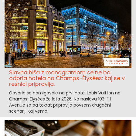
Slavna hiša z monogramom se ne bo
odprla hotela na Champs-Élysées: kaj se v
resnici pripravlja.
Govoric so namigovale na prvi hotel Louis Vuitton na
Champs-Élysées že leta 2026. Na naslovu 103–111
Avenue se pa tokrat pripravlja povsem drugačni
scenarij. Kaj vemo.