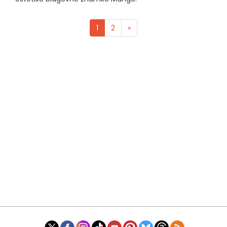
1
2
»