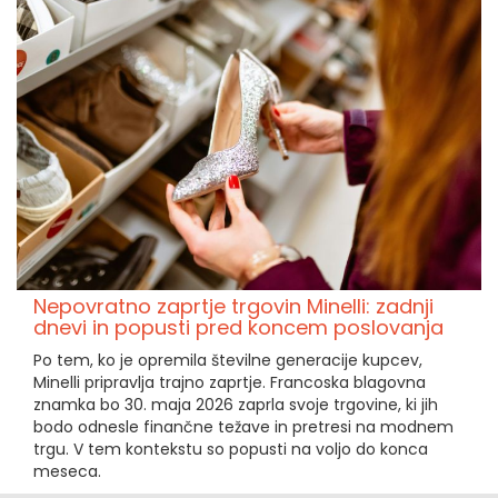
Nepovratno zaprtje trgovin Minelli: zadnji
dnevi in popusti pred koncem poslovanja
Po tem, ko je opremila številne generacije kupcev,
Minelli pripravlja trajno zaprtje. Francoska blagovna
znamka bo 30. maja 2026 zaprla svoje trgovine, ki jih
bodo odnesle finančne težave in pretresi na modnem
trgu. V tem kontekstu so popusti na voljo do konca
meseca.