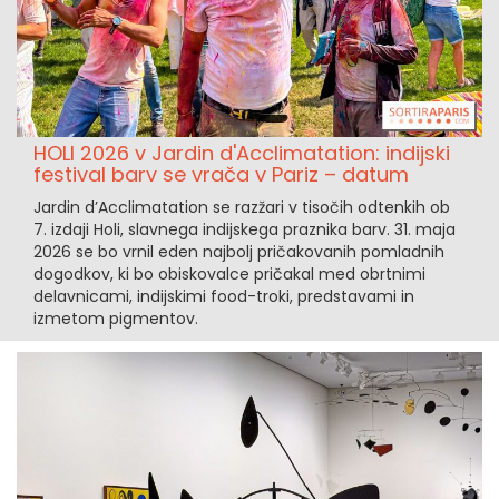
HOLI 2026 v Jardin d'Acclimatation: indijski
festival barv se vrača v Pariz – datum
Jardin d’Acclimatation se razžari v tisočih odtenkih ob
7. izdaji Holi, slavnega indijskega praznika barv. 31. maja
2026 se bo vrnil eden najbolj pričakovanih pomladnih
dogodkov, ki bo obiskovalce pričakal med obrtnimi
delavnicami, indijskimi food-troki, predstavami in
izmetom pigmentov.