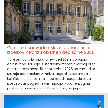
Odkrijte nenavaden Muzej ponarejenih
izdelkov v Parizu ob Dneh dediščine 2026
To jesen vam Evropski dnevi dediščine ponujajo
edinstvene izkušnje, s stotinami izjemnih lokacij, ki so
odprte brezplačno. 19. septembra 2026 ne zamudite
Muzeja ponaredkov v Parizu, tega skrivnostnega
kotička, kjer se resnica in ponaredki spopadajo, da
izostrijo vaš pogled in vas naučijo, kako se izogniti
pastem ponarejevanja! Brezplačno, ob prijavi.