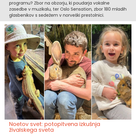
programu? Zbor na obzorju, ki poudarja vokalne
zasedbe v muzikalu, ter Oslo Sensation, zbor 180 mladih
glasbenikov s sedežem v norveški prestolnici.
Noetov svet: potopitvena izkušnja
živalskega sveta