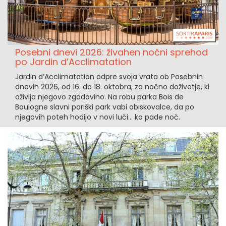
Posebni dnevi 2026: živahen nočni sprehod
po Jardin d’Acclimatation
Jardin d’Acclimatation odpre svoja vrata ob Posebnih
dnevih 2026, od 16. do 18. oktobra, za nočno doživetje, ki
oživlja njegovo zgodovino. Na robu parka Bois de
Boulogne slavni pariški park vabi obiskovalce, da po
njegovih poteh hodijo v novi luči… ko pade noč.