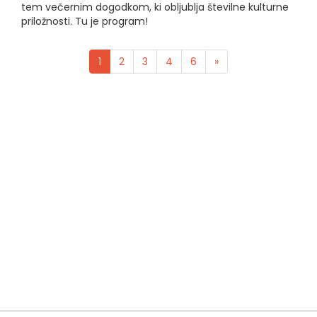
tem večernim dogodkom, ki obljublja številne kulturne
priložnosti. Tu je program!
1
2
3
4
6
»