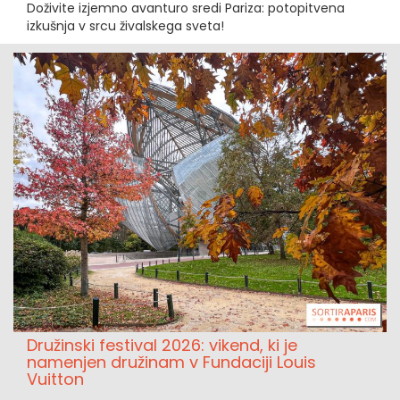
Doživite izjemno avanturo sredi Pariza: potopitvena
izkušnja v srcu živalskega sveta!
Družinski festival 2026: vikend, ki je
namenjen družinam v Fundaciji Louis
Vuitton