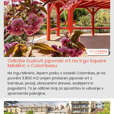
Odkrijte čudovit japonski vrt na trgu Square
Médéric v Colombesu
Na trgu Méréric, lepem parku v soseski Colombes, je na
površini 3.800 m2 urejen privlačen japonski vrt z
bambusi, javorji, obrezanimi drevesi, azalejami in
pagodami. To je odličen kraj za sprostitev in uživanje v
spremembi pokrajine.