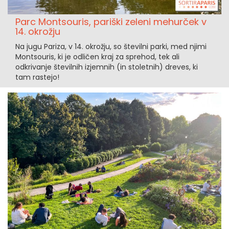
Parc Montsouris, pariški zeleni mehurček v
14. okrožju
Na jugu Pariza, v 14. okrožju, so številni parki, med njimi
Montsouris, ki je odličen kraj za sprehod, tek ali
odkrivanje številnih izjemnih (in stoletnih) dreves, ki
tam rastejo!