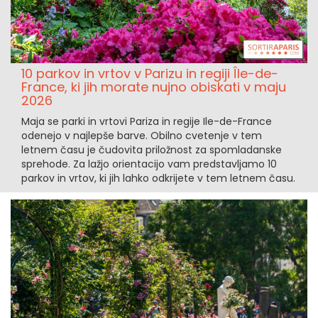
10 parkov in vrtov v Parizu in regiji Île-de-
France, ki jih morate nujno obiskati v maju
2026
Maja se parki in vrtovi Pariza in regije Ile-de-France
odenejo v najlepše barve. Obilno cvetenje v tem
letnem času je čudovita priložnost za spomladanske
sprehode. Za lažjo orientacijo vam predstavljamo 10
parkov in vrtov, ki jih lahko odkrijete v tem letnem času.