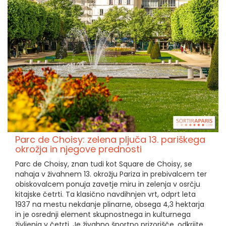
Parc de Choisy: zelena pljuča 13. pariškega
okrožja in njegove prednosti
Parc de Choisy, znan tudi kot Square de Choisy, se
nahaja v živahnem 13. okrožju Pariza in prebivalcem ter
obiskovalcem ponuja zavetje miru in zelenja v osrčju
kitajske četrti. Ta klasično navdihnjen vrt, odprt leta
1937 na mestu nekdanje plinarne, obsega 4,3 hektarja
in je osrednji element skupnostnega in kulturnega
življenja v četrti. Je živahno športno prizorišče, odkrijte