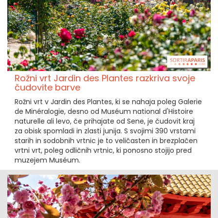
Rožni vrt Jardin des Plantes razkriva svoje
čudovite barve
Rožni vrt v Jardin des Plantes, ki se nahaja poleg Galerie
de Minéralogie, desno od Muséum national d'Histoire
naturelle ali levo, če prihajate od Sene, je čudovit kraj
za obisk spomladi in zlasti junija. S svojimi 390 vrstami
starih in sodobnih vrtnic je to veličasten in brezplačen
vrtni vrt, poleg odličnih vrtnic, ki ponosno stojijo pred
muzejem Muséum.