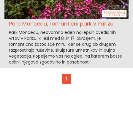
Parc Monceau, romantični park v Parizu
Park Monceau, nedvomno eden najlepših cvetličnih
vrtov v Parizu, ki leži med 8. in 17. okrožjem, je
romantično zatočišče miru, kjer se drug ob drugem
razprostirajo ruševine, skulpture umetnikov in bujna
vegetacija. Popeljemo vas na ogled, na katerem boste
odkrili njegovo zgodovino in posebnosti.
1