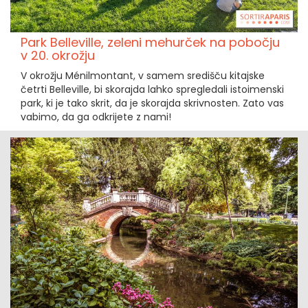
Park Belleville, zeleni mehurček na pobočju
v 20. okrožju
V okrožju Ménilmontant, v samem središču kitajske
četrti Belleville, bi skorajda lahko spregledali istoimenski
park, ki je tako skrit, da je skorajda skrivnosten. Zato vas
vabimo, da ga odkrijete z nami!