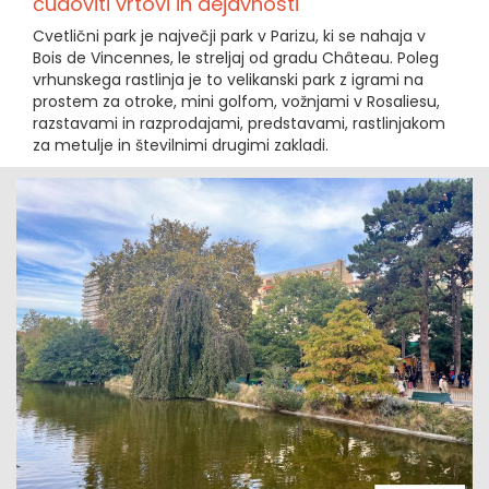
čudoviti vrtovi in dejavnosti
Cvetlični park je največji park v Parizu, ki se nahaja v
Bois de Vincennes, le streljaj od gradu Château. Poleg
vrhunskega rastlinja je to velikanski park z igrami na
prostem za otroke, mini golfom, vožnjami v Rosaliesu,
razstavami in razprodajami, predstavami, rastlinjakom
za metulje in številnimi drugimi zakladi.