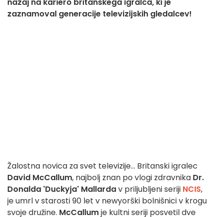
nazaj na kariero britanskega igralca, ki je
zaznamoval generacije televizijskih gledalcev!
Žalostna novica za svet televizije... Britanski igralec
David McCallum
, najbolj znan po vlogi zdravnika
Dr.
Donalda 'Duckyja' Mallarda
v priljubljeni seriji
NCIS
,
je umrl v starosti 90 let v newyorški bolnišnici v krogu
svoje družine.
McCallum
je kultni seriji posvetil dve