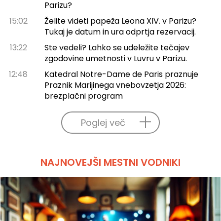
Parizu?
15:02
Želite videti papeža Leona XIV. v Parizu?
Tukaj je datum in ura odprtja rezervacij.
13:22
Ste vedeli? Lahko se udeležite tečajev
zgodovine umetnosti v Luvru v Parizu.
12:48
Katedral Notre-Dame de Paris praznuje
Praznik Marijinega vnebovzetja 2026:
brezplačni program
Poglej več
NAJNOVEJŠI MESTNI VODNIKI