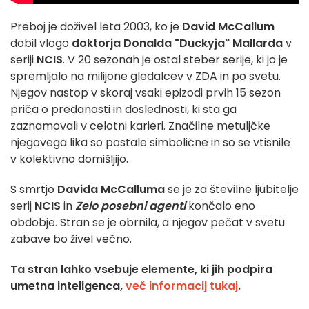
Preboj je doživel leta 2003, ko je
David McCallum
dobil vlogo
doktorja Donalda "Duckyja" Mallarda
v
seriji
NCIS
. V 20 sezonah je ostal steber serije, ki jo je
spremljalo na milijone gledalcev v ZDA in po svetu.
Njegov nastop v skoraj vsaki epizodi prvih 15 sezon
priča o predanosti in doslednosti, ki sta ga
zaznamovali v celotni karieri. Značilne metuljčke
njegovega lika so postale simbolične in so se vtisnile
v kolektivno domišljijo.
S smrtjo
Davida McCalluma
se je za številne ljubitelje
serij
NCIS
in
Zelo posebni agenti
končalo eno
obdobje. Stran se je obrnila, a njegov pečat v svetu
zabave bo živel večno.
Ta stran lahko vsebuje elemente, ki jih podpira
umetna inteligenca,
več informacij tukaj
.