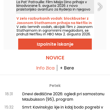
La Pat’ Patrouille: Film Misija Dino prihaja v
kinodvorane 5. avgusta 2026 z novo
praistorijsko avanturo za Ryderja in njegovo
ekipo.
V zelo razburkanih vodah: blockbuster z
Jasonom Stathamom prihaja na Netflix in
V zelo temnih vodah, akcijski film z Jasonom
HBO Max
Stathamom in ogromnimi megalodoni, se
pridruži Netflixu in HBO Max 2. avgusta 2026.
Izpolnite iskanje
NOVICE
Info žica
+ Bere
Petek
18:31
Dnevi dediščine 2026: ogledi pri samostanu
Maubuisson (95), program
15:32
Smrt Kavinskyja: kje in kdaj bodo pogrebi v