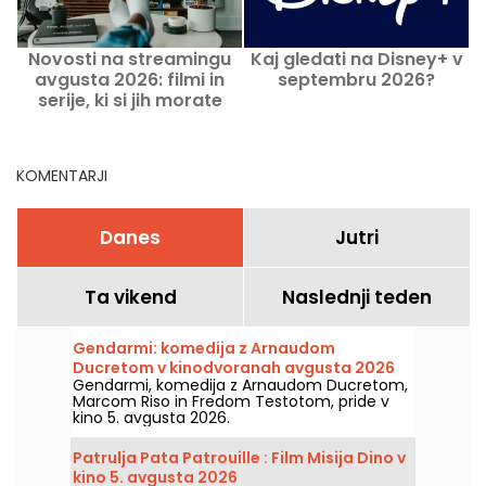
Novosti na streamingu
Kaj gledati na Disney+ v
C
avgusta 2026: filmi in
septembru 2026?
serije, ki si jih morate
ogledati na Netflixu,
Disney+ in Prime Video
KOMENTARJI
Danes
Jutri
Ta vikend
Naslednji teden
Gendarmi: komedija z Arnaudom
Ducretom v kinodvoranah avgusta 2026
Gendarmi, komedija z Arnaudom Ducretom,
Marcom Riso in Fredom Testotom, pride v
kino 5. avgusta 2026.
Patrulja Pata Patrouille : Film Misija Dino v
kino 5. avgusta 2026