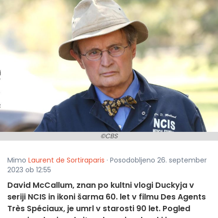
©CBS
Mimo
Laurent de Sortiraparis
· Posodobljeno 26. september
2023 ob 12:55
David McCallum, znan po kultni vlogi Duckyja v
seriji NCIS in ikoni šarma 60. let v filmu Des Agents
Très Spéciaux, je umrl v starosti 90 let. Pogled