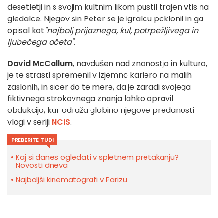
desetletji in s svojim kultnim likom pustil trajen vtis na
gledalce. Njegov sin Peter se je igralcu poklonil in ga
opisal kot
"najbolj prijaznega, kul, potrpežljivega in
ljubečega očeta"
.
David McCallum,
navdušen nad znanostjo in kulturo,
je te strasti spremenil v izjemno kariero na malih
zaslonih, in sicer do te mere, da je zaradi svojega
fiktivnega strokovnega znanja lahko opravil
obdukcijo, kar odraža globino njegove predanosti
vlogi v seriji
NCIS
.
PREBERITE TUDI
Kaj si danes ogledati v spletnem pretakanju?
Novosti dneva
Najboljši kinematografi v Parizu