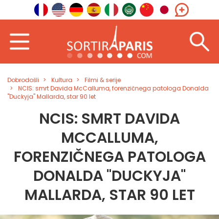
Dobrodošli
Kultura
Filmi & serije
NCIS: smrt Davida McCalluma, forenzičnega patologa Donalda
"Duckyja" Mallarda, star 90 let
NCIS: SMRT DAVIDA
MCCALLUMA,
FORENZIČNEGA PATOLOGA
DONALDA "DUCKYJA"
MALLARDA, STAR 90 LET