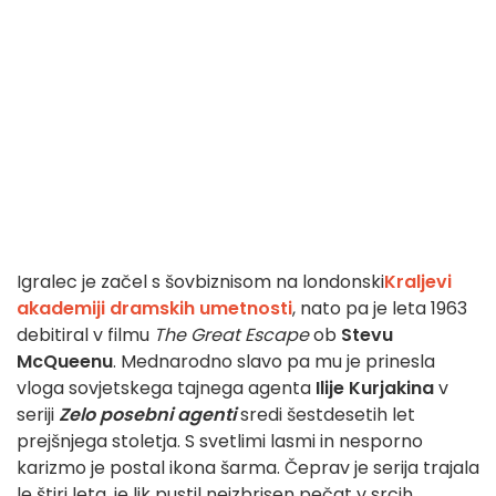
Igralec je začel s šovbiznisom na londonski
Kraljevi
akademiji dramskih umetnosti
, nato pa je leta 1963
debitiral v filmu
The Great Escape
ob
Stevu
McQueenu
. Mednarodno slavo pa mu je prinesla
vloga sovjetskega tajnega agenta
Ilije Kurjakina
v
seriji
Zelo posebni agenti
sredi šestdesetih let
prejšnjega stoletja. S svetlimi lasmi in nesporno
karizmo je postal ikona šarma. Čeprav je serija trajala
le štiri leta, je lik pustil neizbrisen pečat v srcih