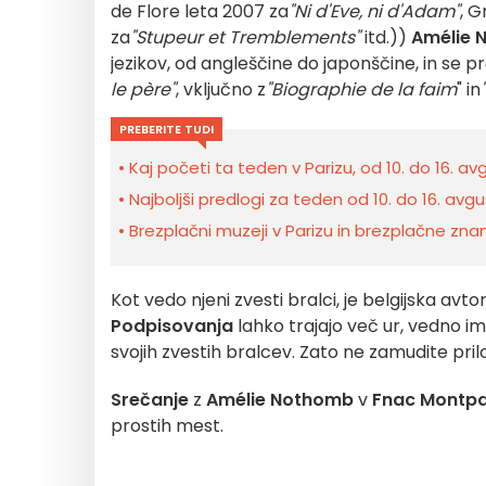
de Flore leta 2007 za
"Ni d'Eve, ni d'Adam"
, G
za
"Stupeur et Tremblements"
itd.))
Amélie 
jezikov, od angleščine do japonščine, in se pro
le père"
, vključno z
"Biographie de la faim
" in
PREBERITE TUDI
Kaj početi ta teden v Parizu, od 10. do 16. a
Najboljši predlogi za teden od 10. do 16. avgu
Brezplačni muzeji v Parizu in brezplačne znam
Kot vedo njeni zvesti bralci, je belgijska avto
Podpisovanja
lahko trajajo več ur, vedno i
svojih zvestih bralcev. Zato ne zamudite prilo
Srečanje
z
Amélie Nothomb
v
Fnac Montp
prostih mest.