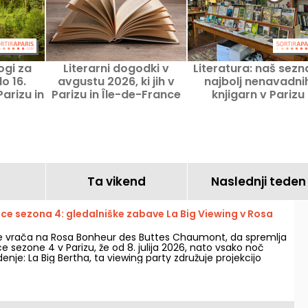
ogi za
Literarni dogodki v
Literatura: naš sez
o 16.
avgustu 2026, ki jih v
najbolj nenavadni
arizu in
Parizu in Île-de-France
knjigarn v Parizu
ance
ne smete zamuditi
Ta vikend
Naslednji teden
ce sezona 4: gledalniške zabave La Big Viewing v Rosa
se vrača na Rosa Bonheur des Buttes Chaumont, da spremlja
 sezone 4 v Parizu, že od 8. julija 2026, nato vsako noč
enje: La Big Bertha, ta viewing party združuje projekcijo
edstave, kviz, goste in presenečenja.