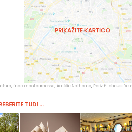
PRIKAŽITE KARTICO
ratura
,
fnac montparnasse
,
Amélie Nothomb
,
Pariz 6
,
chaussée 
REBERITE TUDI ...