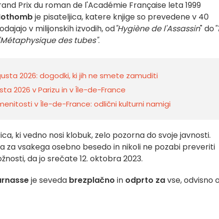
rand Prix du roman de l'Académie Française leta 1999
Nothomb
je pisateljica, katere knjige so prevedene v 40
dajajo v milijonskih izvodih, od
"Hygiène de l'Assassin
" do
"
"Métaphysique des tubes"
.
vgusta 2026: dogodki, ki jih ne smete zamuditi
sta 2026 v Parizu in v Île-de-France
enitosti v Île-de-France: odlični kulturni namigi
rica, ki vedno nosi klobuk, zelo pozorna do svoje javnosti.
ma za vsakega osebno besedo in nikoli ne pozabi preveriti
žnosti, da jo srečate 12. oktobra 2023.
arnasse
je seveda
brezplačno
in
odprto za
vse, odvisno 