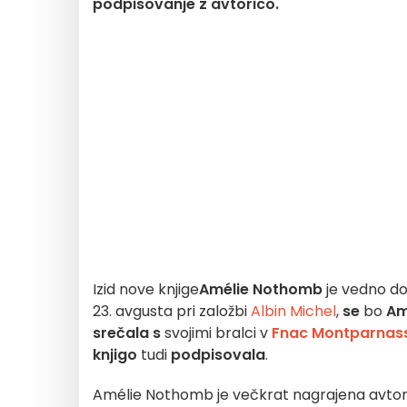
podpisovanje z avtorico.
Izid nove knjige
Amélie Nothomb
je vedno do
23. avgusta pri založbi
Albin Michel
,
se
bo
Am
srečala s
svojimi bralci v
Fnac Montparnas
knjigo
tudi
podpisovala
.
Amélie Nothomb je večkrat nagrajena avtori