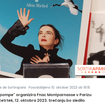
e de Sortiraparis · Posodobljeno 10. oktober 2023 ob 19:15
pompe" organizira Fnac Montparnasse v Parizu
trtek, 12. oktobra 2023. Srečanju bo sledilo