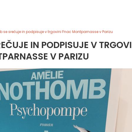
 se srečuje in podpisuje v trgovini Fnac Montparnasse v Parizu
EČUJE IN PODPISUJE V TRGOVI
PARNASSE V PARIZU