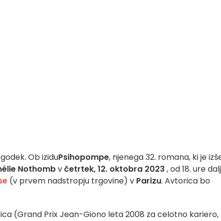
godek. Ob izidu
Psihopompe
, njenega 32. romana, ki je izš
élie Nothomb
v
četrtek, 12. oktobra 2023
, od 18. ure dal
se
(v prvem nadstropju trgovine) v
Parizu
. Avtorica bo
ca (Grand Prix Jean-Giono leta 2008 za celotno kariero, 