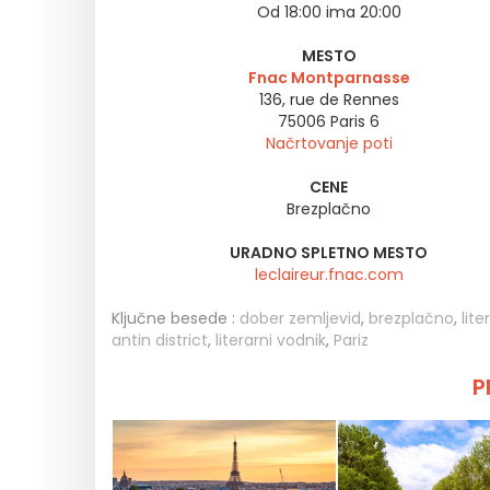
Od 18:00 ima 20:00
MESTO
Fnac Montparnasse
136, rue de Rennes
75006
Paris 6
Načrtovanje poti
CENE
Brezplačno
URADNO SPLETNO MESTO
leclaireur.fnac.com
Ključne besede :
dober zemljevid
,
brezplačno
,
lite
antin district
,
literarni vodnik
,
Pariz
P