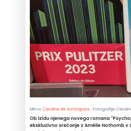
Mimo
Caroline de Sortiraparis
· Fotografije Carolin
Ob izidu njenega novega romana "Psycho
ekskluzivno srečanje z Amélie Nothomb v če