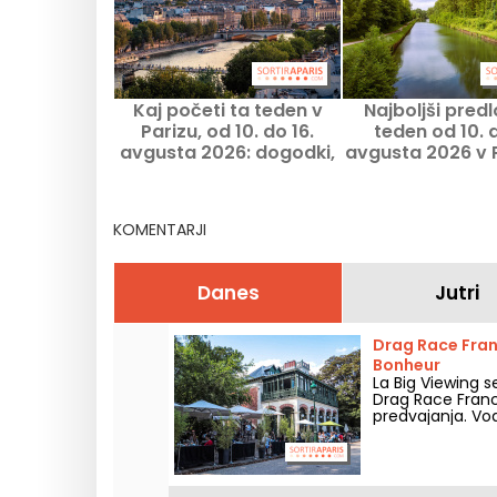
Kaj početi ta teden v
Najboljši predl
Parizu, od 10. do 16.
teden od 10. d
avgusta 2026: dogodki,
avgusta 2026 v P
ki jih ne smete zamuditi
v Île-de-Fr
KOMENTARJI
Danes
Jutri
Drag Race Fran
Bonheur
La Big Viewing 
Drag Race France
predvajanja. Vod
epizode, drag pr