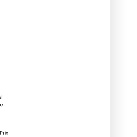
el
je
Prix