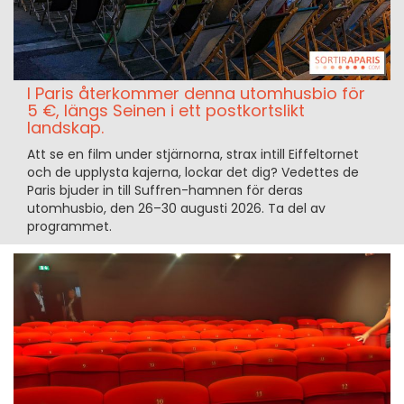
I Paris återkommer denna utomhusbio för
5 €, längs Seinen i ett postkortslikt
landskap.
Att se en film under stjärnorna, strax intill Eiffeltornet
och de upplysta kajerna, lockar det dig? Vedettes de
Paris bjuder in till Suffren-hamnen för deras
utomhusbio, den 26–30 augusti 2026. Ta del av
programmet.