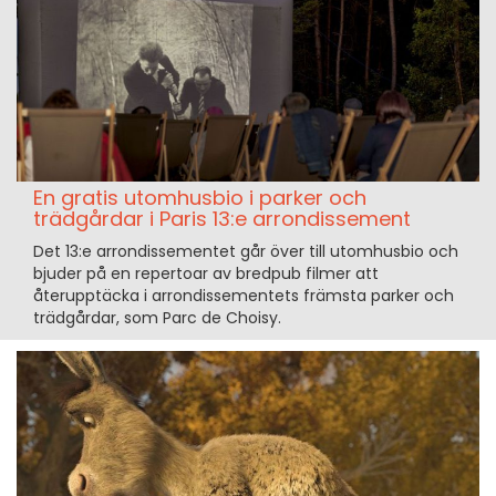
En gratis utomhusbio i parker och
trädgårdar i Paris 13:e arrondissement
Det 13:e arrondissementet går över till utomhusbio och
bjuder på en repertoar av bredpub filmer att
återupptäcka i arrondissementets främsta parker och
trädgårdar, som Parc de Choisy.