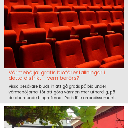
Värmebölja: gratis bioföreställningar i
detta distrikt – vem berörs?
Vissa besökare bjuds in att gå gratis på bio under
värmeböljorna, för att göra värmen mer uthärdlig, på
de oberoende biograferna i Paris 10:e arrondissement.