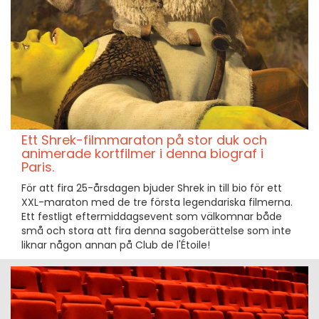
Ett Shrek-filmmaraton på stor duk och
animerade kortfilmer i denna biograf i
Paris.
För att fira 25-årsdagen bjuder Shrek in till bio för ett
XXL-maraton med de tre första legendariska filmerna.
Ett festligt eftermiddagsevent som välkomnar både
små och stora att fira denna sagoberättelse som inte
liknar någon annan på Club de l'Étoile!