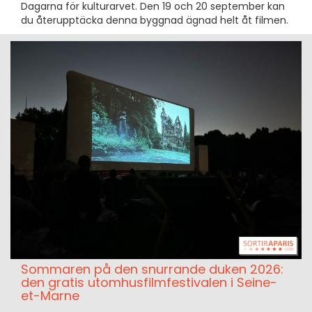
Dagarna för kulturarvet. Den 19 och 20 september kan
du återupptäcka denna byggnad ägnad helt åt filmen.
Sommaren på den snurrande duken 2026:
den gratis utomhusfilmfestivalen i Seine-
et-Marne