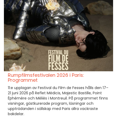
Rumpfilmsfestivalen 2026 i Paris:
Programmet
11:e upplagan av Festival du Film de Fesses hålls den 17–
21 juni 2026 på Reflet Médicis, Majestic Bastille, Point
Éphémère och Méliès i Montreuil. På programmet finns
visningar, gästkurerade program, läsningar och
uppträdanden i sällskap med Paris allra vackraste
bakdelar.