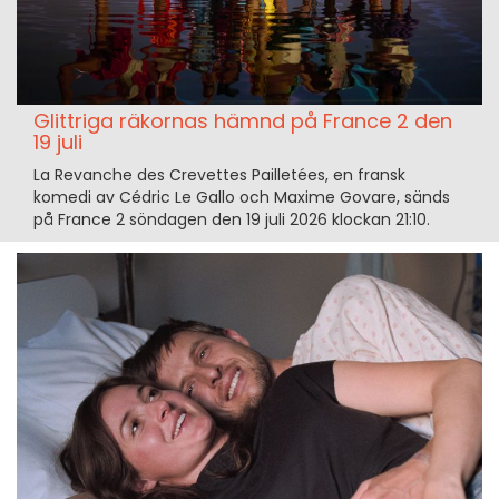
Glittriga räkornas hämnd på France 2 den
19 juli
La Revanche des Crevettes Pailletées, en fransk
komedi av Cédric Le Gallo och Maxime Govare, sänds
på France 2 söndagen den 19 juli 2026 klockan 21:10.