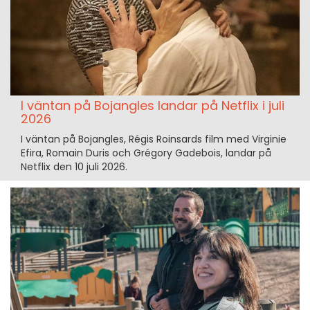
I väntan på Bojangles landar på Netflix i juli
2026
I väntan på Bojangles, Régis Roinsards film med Virginie
Efira, Romain Duris och Grégory Gadebois, landar på
Netflix den 10 juli 2026.