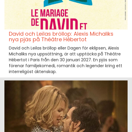
David och Leïlas bröllop: Alexis Michaliks
nya pjäs på Théâtre Hébertot
David och Leïlas bröllop eller Dagen för eklipsen, Alexis
Michaliks nya uppsättning, är att upptäcka på Théâtre
Hébertot i Paris från den 30 januari 2027. En pjäs som
förenar familjekomedi, romantik och legender kring ett
interreligöst äktenskap.