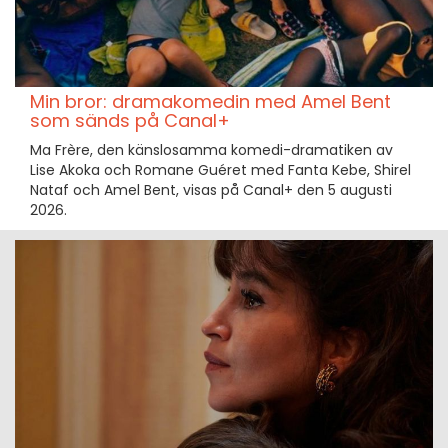
Min bror: dramakomedin med Amel Bent
som sänds på Canal+
Ma Frère, den känslosamma komedi-dramatiken av
Lise Akoka och Romane Guéret med Fanta Kebe, Shirel
Nataf och Amel Bent, visas på Canal+ den 5 augusti
2026.