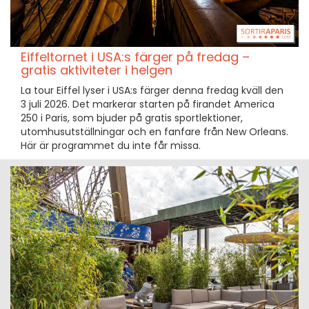
Eiffeltornet i USA:s färger på fredag –
gratis aktiviteter i helgen
La tour Eiffel lyser i USA:s färger denna fredag kväll den
3 juli 2026. Det markerar starten på firandet America
250 i Paris, som bjuder på gratis sportlektioner,
utomhusutställningar och en fanfare från New Orleans.
Här är programmet du inte får missa.