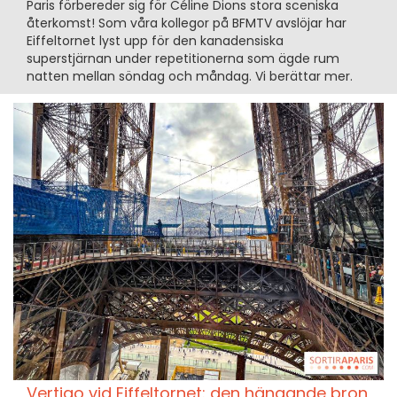
Paris förbereder sig för Céline Dions stora sceniska
återkomst! Som våra kollegor på BFMTV avslöjar har
Eiffeltornet lyst upp för den kanadensiska
superstjärnan under repetitionerna som ägde rum
natten mellan söndag och måndag. Vi berättar mer.
Vertigo vid Eiffeltornet: den hängande bron