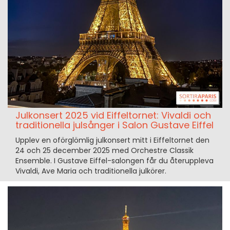
Julkonsert 2025 vid Eiffeltornet: Vivaldi och
traditionella julsånger i Salon Gustave Eiffel
Upplev en oförglömlig julkonsert mitt i Eiffeltornet den
24 och 25 december 2025 med Orchestre Classik
Ensemble. I Gustave Eiffel-salongen får du återuppleva
Vivaldi, Ave Maria och traditionella julkörer.