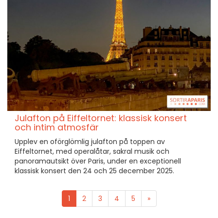
Julafton på Eiffeltornet: klassisk konsert
och intim atmosfär
Upplev en oförglömlig julafton på toppen av
Eiffeltornet, med operalåtar, sakral musik och
panoramautsikt över Paris, under en exceptionell
klassisk konsert den 24 och 25 december 2025.
1
2
3
4
5
»