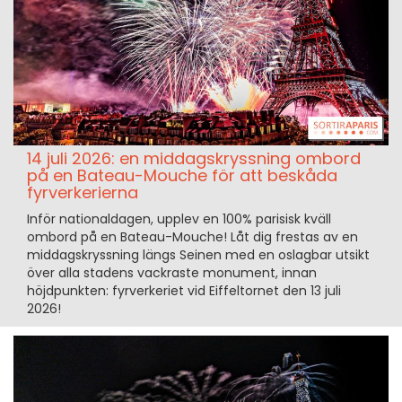
14 juli 2026: en middagskryssning ombord
på en Bateau-Mouche för att beskåda
fyrverkerierna
Inför nationaldagen, upplev en 100% parisisk kväll
ombord på en Bateau-Mouche! Låt dig frestas av en
middagskryssning längs Seinen med en oslagbar utsikt
över alla stadens vackraste monument, innan
höjdpunkten: fyrverkeriet vid Eiffeltornet den 13 juli
2026!