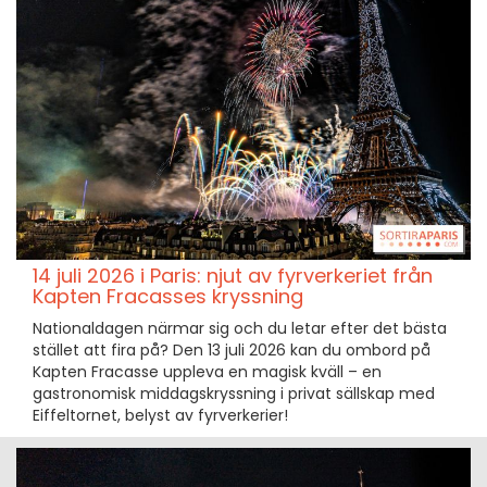
14 juli 2026 i Paris: njut av fyrverkeriet från
Kapten Fracasses kryssning
Nationaldagen närmar sig och du letar efter det bästa
stället att fira på? Den 13 juli 2026 kan du ombord på
Kapten Fracasse uppleva en magisk kväll – en
gastronomisk middagskryssning i privat sällskap med
Eiffeltornet, belyst av fyrverkerier!