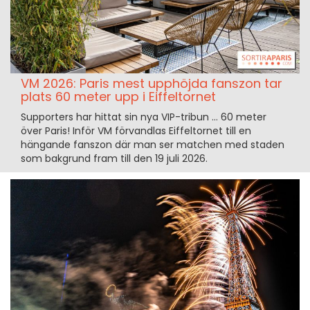
VM 2026: Paris mest upphöjda fanszon tar
plats 60 meter upp i Eiffeltornet
Supporters har hittat sin nya VIP-tribun … 60 meter
över Paris! Inför VM förvandlas Eiffeltornet till en
hängande fanszon där man ser matchen med staden
som bakgrund fram till den 19 juli 2026.