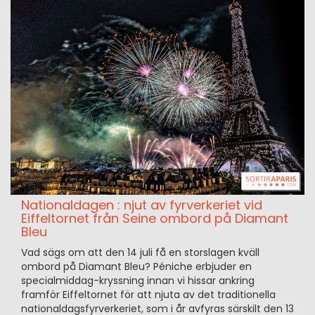
Nationaldagen : njut av fyrverkeriet vid
Eiffeltornet från Seine ombord på Diamant
Bleu
Vad sägs om att den 14 juli få en storslagen kväll
ombord på Diamant Bleu? Péniche erbjuder en
specialmiddag-kryssning innan vi hissar ankring
framför Eiffeltornet för att njuta av det traditionella
nationaldagsfyrverkeriet, som i år avfyras särskilt den 13