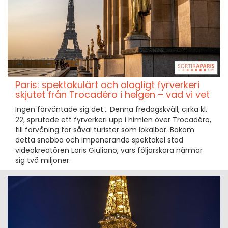
Paris: spektakulärt och olagligt fyrverkeri
skjutet från Trocadéro i helgen – vad vi vet
Ingen förväntade sig det… Denna fredagskväll, cirka kl.
22, sprutade ett fyrverkeri upp i himlen över Trocadéro,
till förvåning för såväl turister som lokalbor. Bakom
detta snabba och imponerande spektakel stod
videokreatören Loris Giuliano, vars följarskara närmar
sig två miljoner.