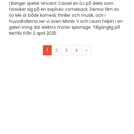
I Banger spelar Vincent Cassel en DJ på dekis som
försöker sig på en explosiv comeback. Denna film av
So Me är både komedi, thriller och musik, och i
huvudrollerna ser vi även Mister V och Laura Felpin i en
galen intrig där elektro möter spionage. Tillgänglig på
Netflix från 2 april 2025.
1
2
3
4
»