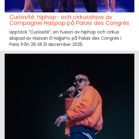
Curiosité: hiphop- och cirkusshow av
Compagnie Haspop på Palais des Congrès
Upptäck ”Curiosité”, en fusion av hiphop och cirkus
skapad av Hassan El Hajjami, på Palais des Congrès i
Paris från 26 till 31 december 2025.