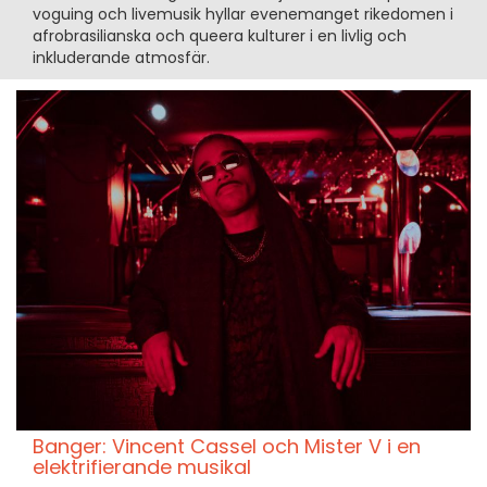
voguing och livemusik hyllar evenemanget rikedomen i
afrobrasilianska och queera kulturer i en livlig och
inkluderande atmosfär.
Banger: Vincent Cassel och Mister V i en
elektrifierande musikal