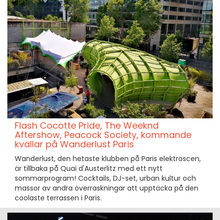
Flash Cocotte Pride, The Weeknd
Aftershow, Peacock Society, kommande
kvällar på Wanderlust Paris
Wanderlust, den hetaste klubben på Paris elektroscen,
är tillbaka på Quai d'Austerlitz med ett nytt
sommarprogram! Cocktails, DJ-set, urban kultur och
massor av andra överraskningar att upptäcka på den
coolaste terrassen i Paris.