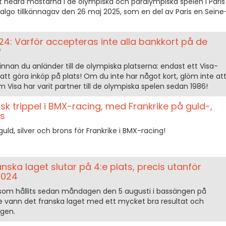
t hedra mästarna i de olympiska och paralympiska spelen i Paris
algo tillkännagav den 26 maj 2025, som en del av Paris en Seine
4: Varför accepteras inte alla bankkort på de
?
innan du anländer till de olympiska platserna: endast ett Visa-
g att göra inköp på plats! Om du inte har något kort, glöm inte at
 Visa har varit partner till de olympiska spelen sedan 1986!
isk trippel i BMX-racing, med Frankrike på guld-,
ts
guld, silver och brons för Frankrike i BMX-racing!
nska laget slutar på 4:e plats, precis utanför
 2024
ar som hållits sedan måndagen den 5 augusti i bassängen på
e vann det franska laget med ett mycket bra resultat och
ngen.