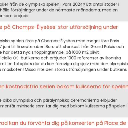
ker från de olympiska spelen i Paris 2024? Ett antal städer i
 hålla försäljningar under de närmaste månaderna, med en
r som erbjuds!
e på Champs-Élysées: stor utförsäljning under
piska spelen firas på Champs-Élysées med megastore Paris
juni till 15 september! Bara ett stenkast från Grand Palais och
e har detta nya shoppingtempel på 1000 m2 blivit
ficiella OS-butikerna och erbjuder 1000 referenser av ikoniska
amt en fotoplats där du kan föreviga dig själv med den olympisk
ka maskoten! Missa inte den stora utförsäljningen under butikens
den kostnadsfria serien bakom kulisserna för spele
l de olika olympiska och paralympiska ceremonierna erbjuder
umentär miniserie som tar dig med bakom kulisserna på spelen i
: vad kan du förvänta dig på konserten på Place de