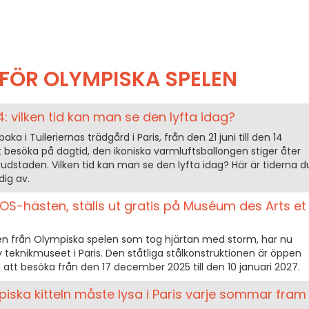
FÖR OLYMPISKA SPELEN
: vilken tid kan man se den lyfta idag?
aka i Tuileriernas trädgård i Paris, från den 21 juni till den 14
 besöka på dagtid, den ikoniska varmluftsballongen stiger åter
vudstaden. Vilken tid kan man se den lyfta idag? Här är tiderna d
dig av.
 OS-hästen, ställs ut gratis på Muséum des Arts et
n från Olympiska spelen som tog hjärtan med storm, har nu
v teknikmuseet i Paris. Den ståtliga stålkonstruktionen är öppen
 att besöka från den 17 december 2025 till den 10 januari 2027.
piska kitteln måste lysa i Paris varje sommar fram