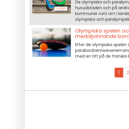
De olympiska och paralympi
huvudstaden och på andra 
kommuner runt om i landet,
olympiska och paralympiska
Olympiska spelen och
medaljvinnande bord
Efter de olympiska spelen ä
parabordtennisevenemangen
med en titt på de franska 
1
2