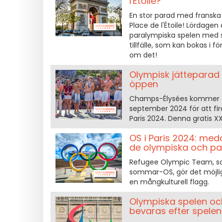
l'Étoile?
En stor parad med franska
Place de l'Étoile! Lördage
paralympiska spelen med st
tillfälle, som kan bokas i f
om det!
Olympisk jätteparad
öppen
Champs-Élysées kommer att
september 2024 för att fi
Paris 2024. Denna gratis X
OS i Paris 2024: meda
de olympiska och par
Refugee Olympic Team, so
sommar-OS, gör det möjligt
en mångkulturell flagg.
Olympiska spelen oc
bevaras efter spelen