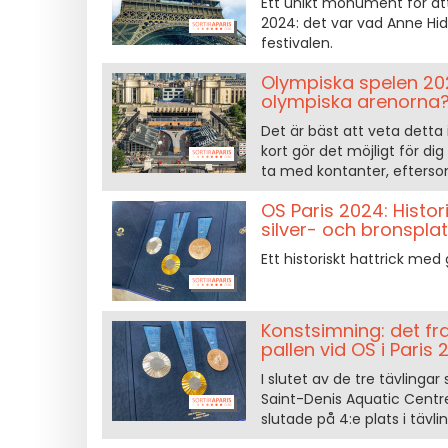
Ett unikt monument för at
2024: det var vad Anne Hid
festivalen.
Olympiska spelen 202
olympiska arenorna
Det är bäst att veta detta 
kort gör det möjligt för di
ta med kontanter, eftersom
OS Paris 2024: Histor
silver- och bronspla
Ett historiskt hattrick med 
Konstsimning: det fra
pallen vid OS i Paris
I slutet av de tre tävling
Saint-Denis Aquatic Centr
slutade på 4:e plats i tävli