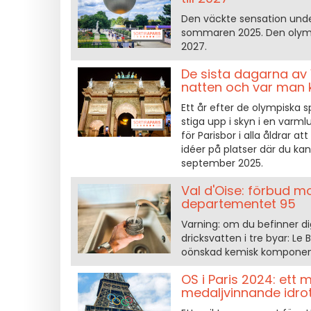
Den väckte sensation under
sommaren 2025. Den olympis
2027.
De sista dagarna av
natten och var man 
Ett år efter de olympiska 
stiga upp i skyn i en varml
för Parisbor i alla åldrar 
idéer på platser där du ka
september 2025.
Val d'Oise: förbud mo
departementet 95
Varning: om du befinner dig
dricksvatten i tre byar: Le
oönskad kemisk komponent 
OS i Paris 2024: ett 
medaljvinnande idro