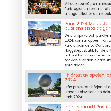
Vill du köpa några minnessa
Parisregionen kommer att
mängd tillbehör och möble
Paris 2024 Megastor
butikens sista dagar
De olympiska och paralym
2024, som är öppen från 27 
Parc urbain de La Concord
flaggskeppsbutik för de of
och exklusiva produkter, s
facklan eller den gigantis
sista dagar!
I hjärtat av spelen, 
2024
Från projektets början til
France Télévisions en dok
Paris 2024.
Idrottsparad i Paris