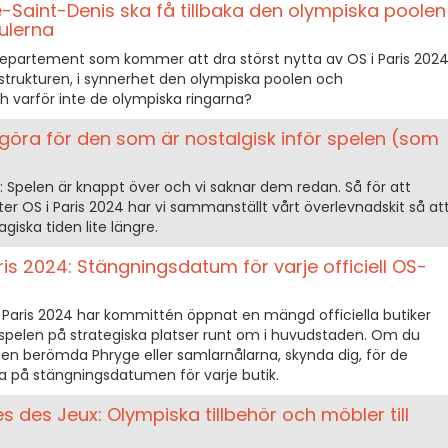
ne-Saint-Denis ska få tillbaka den olympiska poolen
ulerna
departement som kommer att dra störst nytta av OS i Paris 202
astrukturen, i synnerhet den olympiska poolen och
h varför inte de olympiska ringarna?
 göra för den som är nostalgisk inför spelen (som
 Spelen är knappt över och vi saknar dem redan. Så för att
r OS i Paris 2024 har vi sammanställt vårt överlevnadskit så at
iska tiden lite längre.
is 2024: Stängningsdatum för varje officiell OS-
i Paris 2024 har kommittén öppnat en mängd officiella butiker
l spelen på strategiska platser runt om i huvudstaden. Om du
den berömda Phryge eller samlarnålarna, skynda dig, för de
da på stängningsdatumen för varje butik.
 des Jeux: Olympiska tillbehör och möbler till