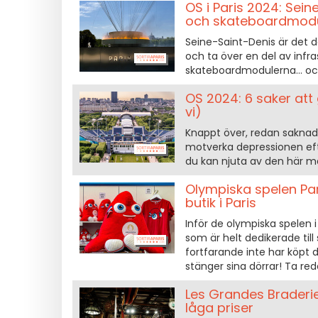
OS i Paris 2024: Sei
och skateboardmod
Seine-Saint-Denis är det 
och ta över en del av infr
skateboardmodulerna... oc
OS 2024: 6 saker att
vi)
Knappt över, redan saknad:
motverka depressionen efte
du kan njuta av den här mag
Olympiska spelen Par
butik i Paris
Inför de olympiska spelen 
som är helt dedikerade til
fortfarande inte har köpt 
stänger sina dörrar! Ta re
Les Grandes Braderies
låga priser