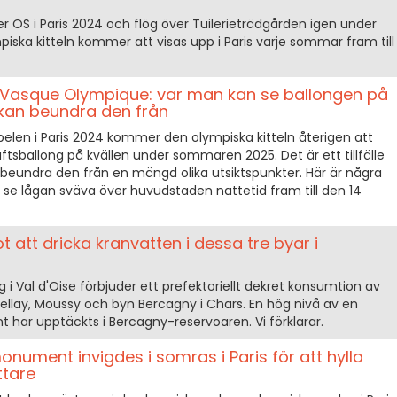
 OS i Paris 2024 och flög över Tuilerieträdgården igen under
ka kitteln kommer att visas upp i Paris varje sommar fram till
 Vasque Olympique: var man kan se ballongen på
kan beundra den från
spelen i Paris 2024 kommer den olympiska kitteln återigen att
uftsballong på kvällen under sommaren 2025. Det är ett tillfälle
att beundra den från en mängd olika utsiktspunkter. Här är några
n se lågan sväva över huvudstaden nattetid fram till den 14
t att dricka kranvatten i dessa tre byar i
 i Val d'Oise förbjuder ett prefektoriellt dekret konsumtion av
 Bellay, Moussy och byn Bercagny i Chars. En hög nivå av en
har upptäckts i Bercagny-reservoaren. Vi förklarar.
monument invigdes i somras i Paris för att hylla
ttare