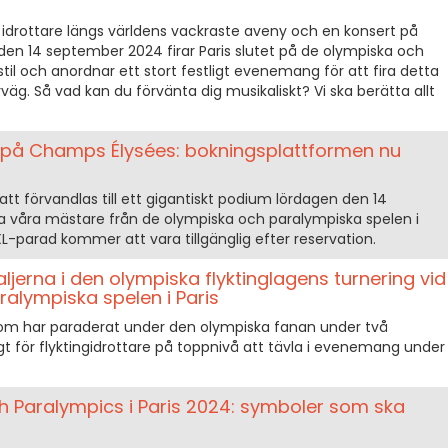
 idrottare längs världens vackraste aveny och en konsert på
n den 14 september 2024 firar Paris slutet på de olympiska och
il och anordnar ett stort festligt evenemang för att fira detta
örväg. Så vad kan du förvänta dig musikaliskt? Vi ska berätta allt
 på Champs Élysées: bokningsplattformen nu
 förvandlas till ett gigantiskt podium lördagen den 14
ra våra mästare från de olympiska och paralympiska spelen i
XL-parad kommer att vara tillgänglig efter reservation.
ljerna i den olympiska flyktinglagens turnering vid
alympiska spelen i Paris
m har paraderat under den olympiska fanan under två
 för flyktingidrottare på toppnivå att tävla i evenemang under
h Paralympics i Paris 2024: symboler som ska