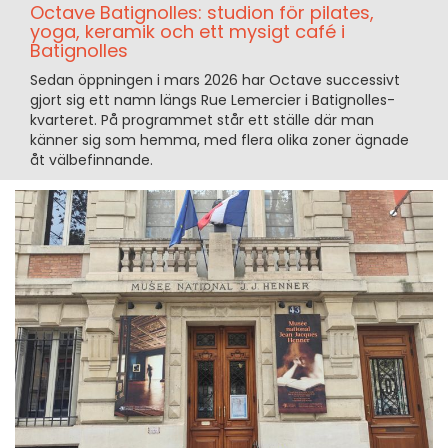
Octave Batignolles: studion för pilates,
yoga, keramik och ett mysigt café i
Batignolles
Sedan öppningen i mars 2026 har Octave successivt
gjort sig ett namn längs Rue Lemercier i Batignolles-
kvarteret. På programmet står ett ställe där man
känner sig som hemma, med flera olika zoner ägnade
åt välbefinnande.