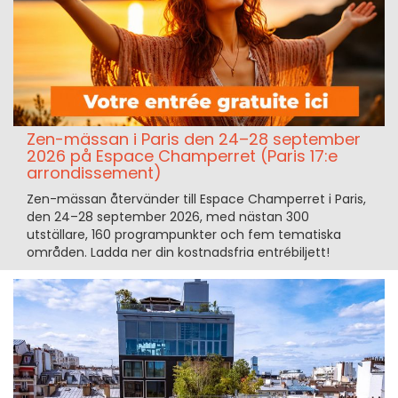
Zen-mässan i Paris den 24–28 september
2026 på Espace Champerret (Paris 17:e
arrondissement)
Zen-mässan återvänder till Espace Champerret i Paris,
den 24–28 september 2026, med nästan 300
utställare, 160 programpunkter och fem tematiska
områden. Ladda ner din kostnadsfria entrébiljett!