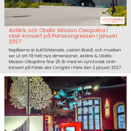
Astérix och Obelix: Mission Cleopatra i
ciné-konsert på Pariskongressen i januari
2027
Replikerna är kultförklarade, casten likaså, och musiken
ser ut att få helt nya dimensioner. Astérix & Obélix:
Mission Cléopâtre firar 25 år med en symfonisk ciné-
konsert på Palais des Congrès i Paris den 2 januari 2027.