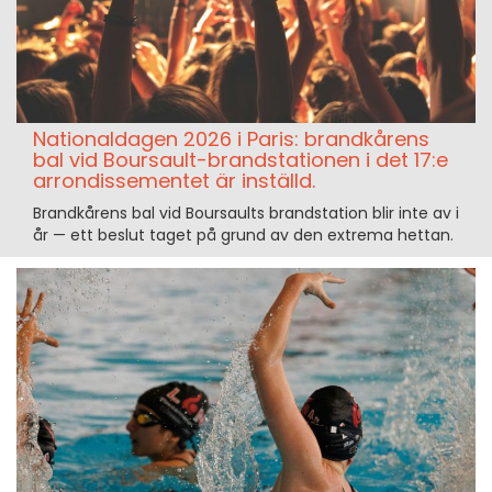
Nationaldagen 2026 i Paris: brandkårens
bal vid Boursault-brandstationen i det 17:e
arrondissementet är inställd.
Brandkårens bal vid Boursaults brandstation blir inte av i
år — ett beslut taget på grund av den extrema hettan.