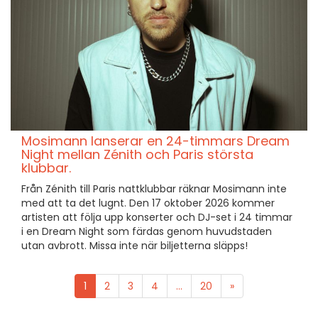
Mosimann lanserar en 24-timmars Dream
Night mellan Zénith och Paris största
klubbar.
Från Zénith till Paris nattklubbar räknar Mosimann inte
med att ta det lugnt. Den 17 oktober 2026 kommer
artisten att följa upp konserter och DJ-set i 24 timmar
i en Dream Night som färdas genom huvudstaden
utan avbrott. Missa inte när biljetterna släpps!
1
2
3
4
...
20
»