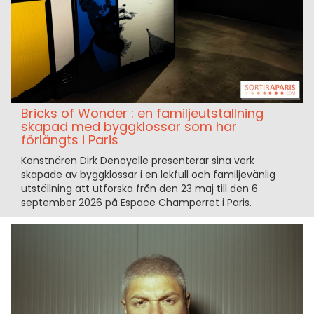
Bricks of Wonder : en familjeutställning
skapad med byggklossar som har
förlängts i Paris
Konstnären Dirk Denoyelle presenterar sina verk
skapade av byggklossar i en lekfull och familjevänlig
utställning att utforska från den 23 maj till den 6
september 2026 på Espace Champerret i Paris.