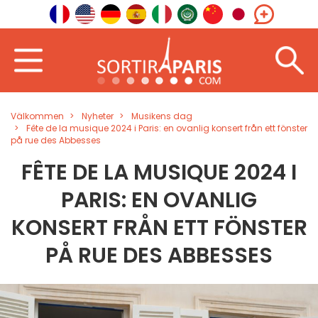
Välkommen
Nyheter
Musikens dag
Fête de la musique 2024 i Paris: en ovanlig konsert från ett fönster
på rue des Abbesses
FÊTE DE LA MUSIQUE 2024 I
PARIS: EN OVANLIG
KONSERT FRÅN ETT FÖNSTER
PÅ RUE DES ABBESSES