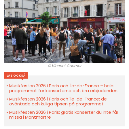
© Vincent Guerrier
LÄS OCKSÅ
Musikfesten 2026 i Paris och Île-de-France – hela
programmet för konserterna och bra erbjudanden
Musikfesten 2026 i Paris och Île-de-France: de
oväntade och kuliga tipsen på programmet
Musikfesten 2026 i Paris: gratis konserter du inte får
missa i Montmartre