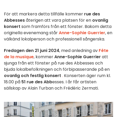
För att markera detta tillfälle kommer
rue des
Abbesses
återigen att vara platsen för en
ovanlig
konsert
som framförs från ett fönster. Bakom detta
originella evenemang står
Anne-Sophie Guerrier
, en
välkänd lokalperson och professionell sångerska.
Fredagen den 21 juni 2024
, med anledning av
Fête
de la musique
, kommer
Anne-Sophie Guerrier
att
sjunga från ett fönster på rue des Abbesses och
bjuda lokalbefolkningen och förbipasserande på en
ovanlig och festlig konsert
.
Konserten äger rum kl.
18.00 på
51 rue des Abb
esses. I år får artisten
sällskap av Alain Turban och Frédéric Zermati.