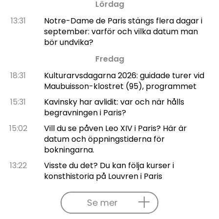
Lördag
13:31
Notre-Dame de Paris stängs flera dagar i
september: varför och vilka datum man
bör undvika?
Fredag
18:31
Kulturarvsdagarna 2026: guidade turer vid
Maubuisson-klostret (95), programmet
15:31
Kavinsky har avlidit: var och när hålls
begravningen i Paris?
15:02
Vill du se påven Leo XIV i Paris? Här är
datum och öppningstiderna för
bokningarna.
13:22
Visste du det? Du kan följa kurser i
konsthistoria på Louvren i Paris
Se mer