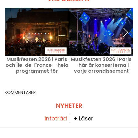
Musikfesten 2026 i Paris
Musikfesten 2026 i Paris
M
och Île-de-France – hela
– här är konserterna i
programmet för
varje arrondissement
konserterna och bra
erbjudanden
KOMMENTARER
NYHETER
Infotråd
+ Läser