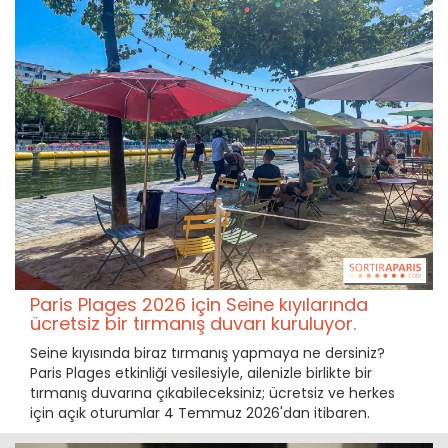
Paris Plages 2026 için Seine kıyılarında
ücretsiz bir tırmanış duvarı kuruluyor.
Seine kıyısında biraz tırmanış yapmaya ne dersiniz?
Paris Plages etkinliği vesilesiyle, ailenizle birlikte bir
tırmanış duvarına çıkabileceksiniz; ücretsiz ve herkes
için açık oturumlar 4 Temmuz 2026'dan itibaren.