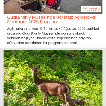
Quai Branly Müzesi'nde Ücretsiz Açık Hava
Sineması: 2026 Programı
Açık hava sineması, 9 Temmuz–2 Ağustos 2026 tarihleri
arasında Quai Branly Müzesi'nde ücretsiz olarak
yeniden başlıyor; ‘Jardin d’été’ kapsamında hayvan
dünyasına odaklanan bir program sunacak.