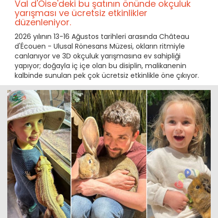
Val d'Oise'deki bu şatının önünde okçuluk
yarışması ve ücretsiz etkinlikler
düzenleniyor.
2026 yılının 13-16 Ağustos tarihleri arasında Château
d'Écouen - Ulusal Rönesans Müzesi, okların ritmiyle
canlanıyor ve 3D okçuluk yarışmasına ev sahipliği
yapıyor; doğayla iç içe olan bu disiplin, malikanenin
kalbinde sunulan pek çok ücretsiz etkinlikle öne çıkıyor.