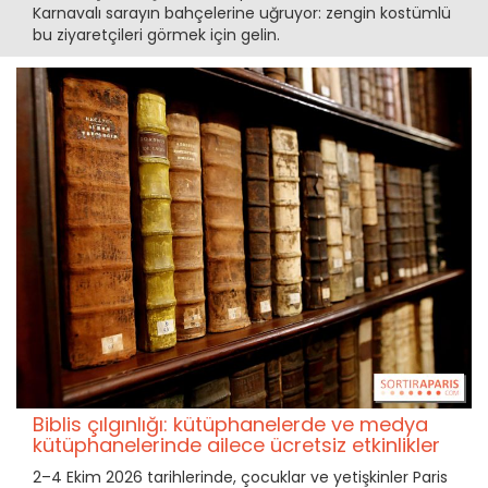
Karnavalı sarayın bahçelerine uğruyor: zengin kostümlü
bu ziyaretçileri görmek için gelin.
Biblis çılgınlığı: kütüphanelerde ve medya
kütüphanelerinde ailece ücretsiz etkinlikler
2–4 Ekim 2026 tarihlerinde, çocuklar ve yetişkinler Paris