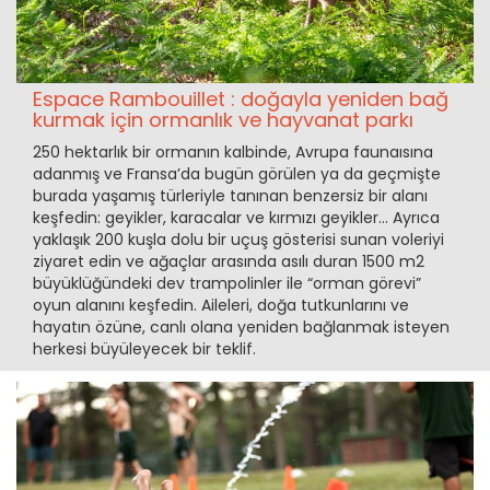
Espace Rambouillet : doğayla yeniden bağ
kurmak için ormanlık ve hayvanat parkı
250 hektarlık bir ormanın kalbinde, Avrupa faunaısına
adanmış ve Fransa’da bugün görülen ya da geçmişte
burada yaşamış türleriyle tanınan benzersiz bir alanı
keşfedin: geyikler, karacalar ve kırmızı geyikler… Ayrıca
yaklaşık 200 kuşla dolu bir uçuş gösterisi sunan voleriyi
ziyaret edin ve ağaçlar arasında asılı duran 1500 m2
büyüklüğündeki dev trampolinler ile “orman görevi”
oyun alanını keşfedin. Aileleri, doğa tutkunlarını ve
hayatın özüne, canlı olana yeniden bağlanmak isteyen
herkesi büyüleyecek bir teklif.