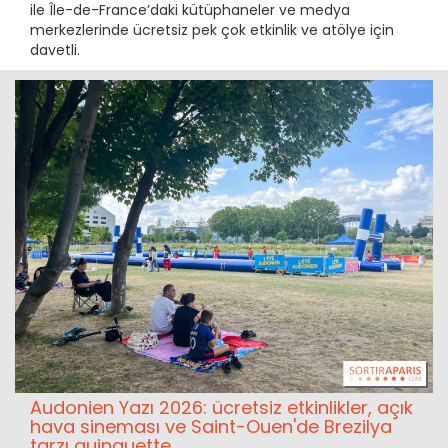
ile Île-de-France’daki kütüphaneler ve medya
merkezlerinde ücretsiz pek çok etkinlik ve atölye için
davetli.
Audonien Yazı 2026: ücretsiz etkinlikler, açık
hava sineması ve Saint-Ouen'de Brezilya
tarzı guinguette