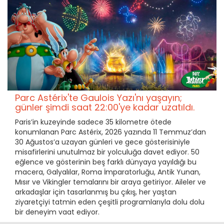
Parc Astérix'te Gaulois Yazı'nı yaşayın;
günler şimdi saat 22:00'ye kadar uzatıldı.
Paris’in kuzeyinde sadece 35 kilometre ötede
konumlanan Parc Astérix, 2026 yazında 11 Temmuz’dan
30 Ağustos’a uzayan günleri ve gece gösterisiniyle
misafirlerini unutulmaz bir yolculuğa davet ediyor. 50
eğlence ve gösterinin beş farklı dünyaya yayıldığı bu
macera, Galyalılar, Roma İmparatorluğu, Antik Yunan,
Mısır ve Vikingler temalarını bir araya getiriyor. Aileler ve
arkadaşlar için tasarlanmış bu çıkış, her yaştan
ziyaretçiyi tatmin eden çeşitli programlarıyla dolu dolu
bir deneyim vaat ediyor.