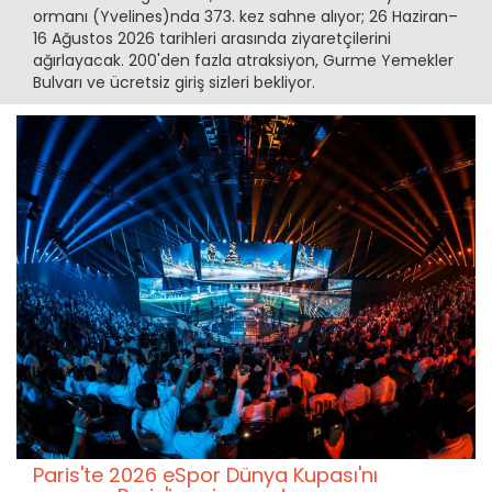
ormanı (Yvelines)nda 373. kez sahne alıyor; 26 Haziran–
16 Ağustos 2026 tarihleri arasında ziyaretçilerini
ağırlayacak. 200'den fazla atraksiyon, Gurme Yemekler
Bulvarı ve ücretsiz giriş sizleri bekliyor.
Paris'te 2026 eSpor Dünya Kupası'nı