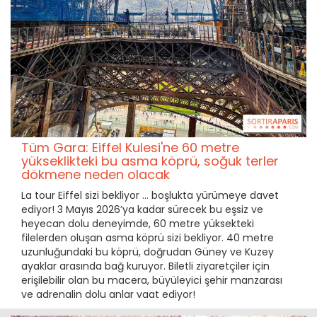
Tüm Gara: Eiffel Kulesi'ne 60 metre
yükseklikteki bu asma köprü, soğuk terler
dökmene neden olacak
La tour Eiffel sizi bekliyor ... boşlukta yürümeye davet
ediyor! 3 Mayıs 2026’ya kadar sürecek bu eşsiz ve
heyecan dolu deneyimde, 60 metre yüksekteki
filelerden oluşan asma köprü sizi bekliyor. 40 metre
uzunluğundaki bu köprü, doğrudan Güney ve Kuzey
ayaklar arasında bağ kuruyor. Biletli ziyaretçiler için
erişilebilir olan bu macera, büyüleyici şehir manzarası
ve adrenalin dolu anlar vaat ediyor!