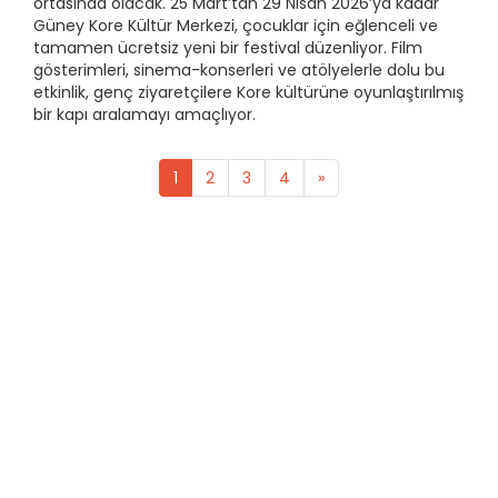
ortasında olacak. 25 Mart’tan 29 Nisan 2026’ya kadar
Güney Kore Kültür Merkezi, çocuklar için eğlenceli ve
tamamen ücretsiz yeni bir festival düzenliyor. Film
gösterimleri, sinema-konserleri ve atölyelerle dolu bu
etkinlik, genç ziyaretçilere Kore kültürüne oyunlaştırılmış
bir kapı aralamayı amaçlıyor.
1
2
3
4
»