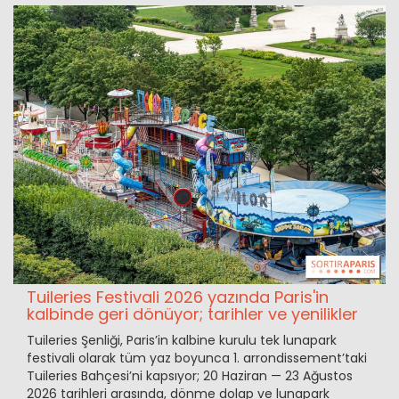
Tuileries Festivali 2026 yazında Paris'in
kalbinde geri dönüyor; tarihler ve yenilikler
Tuileries Şenliği, Paris’in kalbine kurulu tek lunapark
festivali olarak tüm yaz boyunca 1. arrondissement’taki
Tuileries Bahçesi’ni kapsıyor; 20 Haziran — 23 Ağustos
2026 tarihleri arasında, dönme dolap ve lunapark