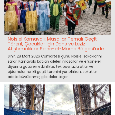
Noisiel Karnavalı: Masallar Temalı Geçit
Töreni, Çocuklar İçin Dans ve Leziz
Atıştırmalıklar Seine-et-Marne Bölgesi’nde
Sihir, 28 Mart 2026 Cumartesi günü Noisiel sokaklarını
sarar. Karnavala katılan aileleri masallar ve efsaneler
diyarına götüren etkinlikte, tek boynuzlu atlar ve
ejderhalar renkli geçit törenini yönetirken, sokaklar
adeta büyülenmiş gibi dolar taşar.