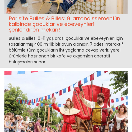
Paris’te Bulles & Billes: 9. arrondissement’ın
kalbinde çocuklar ve ebeveynleri
şenlendiren mekan!
Bulles & Billes, 0–11 yaş arası çocuklar ve ebeveynleri için
tasarlanmış 400 m²’lik bir oyun alanıdır. 7 adet interaktif
bölümle tüm çocukların ihtiyaçlarına cevap verir; yerel
ürünlerle hazırlanan bir kafe ve akşamları aperatif
buluşmaları sunar.