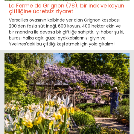
La Ferme de Grignon (78), bir inek ve koyun
çiftliğine ücretsiz ziyaret
Versailles ovasının kalbinde yer alan Grignon kasabası,
200'den fazla süt ineği, 600 koyun, 400 hektar ekin ve
bir mandıra ile devasa bir çiftliğe sahiptir. İyi haber şu ki,
burası halka açık: güzel ayakkabılarınızı giyin ve
Yvelines'deki bu çiftliği keşfetmek için yola çıkalım!