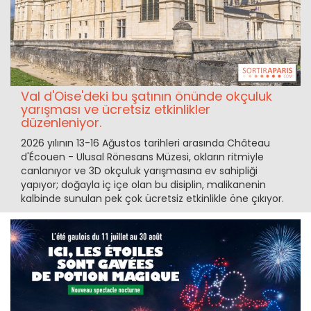
Val d'Oise'deki bu şatının önünde okçuluk
yarışması ve ücretsiz etkinlikler
düzenleniyor.
2026 yılının 13-16 Ağustos tarihleri arasında Château
d'Écouen - Ulusal Rönesans Müzesi, okların ritmiyle
canlanıyor ve 3D okçuluk yarışmasına ev sahipliği
yapıyor; doğayla iç içe olan bu disiplin, malikanenin
kalbinde sunulan pek çok ücretsiz etkinlikle öne çıkıyor.