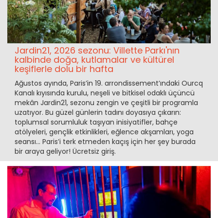
Jardin21, 2026 sezonu: Villette Parkı'nın
kalbinde doğa, kutlamalar ve kültürel
keşiflerle dolu bir hafta
Ağustos ayında, Paris’in 19. arrondissement’ındaki Ourcq
Kanalı kıyısında kurulu, neşeli ve bitkisel odaklı üçüncü
mekân Jardin21, sezonu zengin ve çeşitli bir programla
uzatıyor. Bu güzel günlerin tadını doyasıya çıkarın:
toplumsal sorumluluk taşıyan inisiyatifler, bahçe
atölyeleri, gençlik etkinlikleri, eğlence akşamları, yoga
seansı... Paris’i terk etmeden kaçış için her şey burada
bir araya geliyor! Ücretsiz giriş.