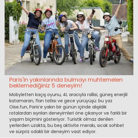
Paris'in yakınlarında bulmayı muhtemelen
beklemediğiniz 5 deneyim!
Mobyletten kaçış oyunu, 4L aracıyla rallisi, güneş enerjili
katamaran, flan tatlısı ve gece yürüyüşü: bu yaz
Oise.fun, Paris’e yakın bir günün içinde alışıldık
rotalardan sıyrılan deneyimleri öne çıkarıyor ve farklı bir
yaşam biçimini gösteriyor. Turistik olmaz denilen
yerlerden uzakta, bu beş aktivite merakı, sıcak sohbet
ve sürpriz odaklı bir deneyim vaat ediyor.