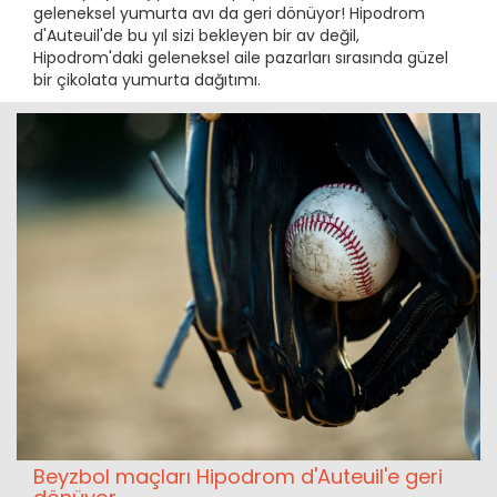
geleneksel yumurta avı da geri dönüyor! Hipodrom
d'Auteuil'de bu yıl sizi bekleyen bir av değil,
Hipodrom'daki geleneksel aile pazarları sırasında güzel
bir çikolata yumurta dağıtımı.
Beyzbol maçları Hipodrom d'Auteuil'e geri