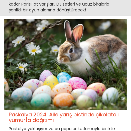
kadar Paris'i at yarışları, DJ setleri ve ucuz biralarla
şenlikli bir oyun alanına dönüştürecek!
Paskalya 2024: Aile yarış pistinde çikolatalı
yumurta dağıtımı
Paskalya yaklaşıyor ve bu popüler kutlamayla birlikte