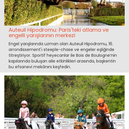
Auteuil Hipodromu: Paris'teki atlama ve
engelli yarışlarının merkezi
Engel yarışlarında uzman olan Auteuil Hipodromu, 16.
arrondissement'ı steeple-chase ve engeler eşliğinde
titreştiriyor. Sportif heyecanlar ile Bois de Boulogne’nin
kapılarında buluşan aile etkinlikleri arasında, başkentin
bu efsanevi mekânını keşfedin.