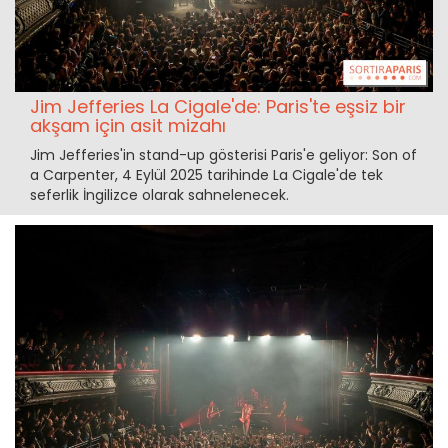
Jim Jefferies La Cigale'de: Paris'te eşsiz bir
akşam için asit mizahı
Jim Jefferies'in stand-up gösterisi Paris'e geliyor: Son of
a Carpenter, 4 Eylül 2025 tarihinde La Cigale'de tek
seferlik İngilizce olarak sahnelenecek.