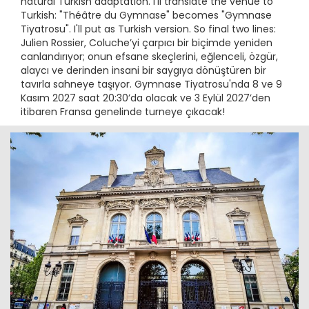
natural Turkish adaptation. I'll translate the venue to
Turkish: "Théâtre du Gymnase" becomes "Gymnase
Tiyatrosu". I'll put as Turkish version. So final two lines:
Julien Rossier, Coluche’yi çarpıcı bir biçimde yeniden
canlandırıyor; onun efsane skeçlerini, eğlenceli, özgür,
alaycı ve derinden insani bir saygıya dönüştüren bir
tavırla sahneye taşıyor. Gymnase Tiyatrosu'nda 8 ve 9
Kasım 2027 saat 20:30’da olacak ve 3 Eylül 2027’den
itibaren Fransa genelinde turneye çıkacak!