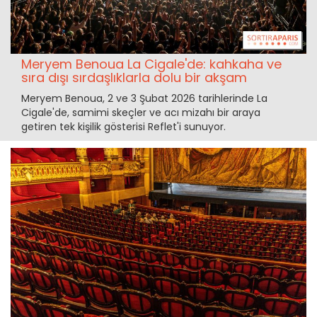
Meryem Benoua La Cigale'de: kahkaha ve
sıra dışı sırdaşlıklarla dolu bir akşam
Meryem Benoua, 2 ve 3 Şubat 2026 tarihlerinde La
Cigale'de, samimi skeçler ve acı mizahı bir araya
getiren tek kişilik gösterisi Reflet'i sunuyor.