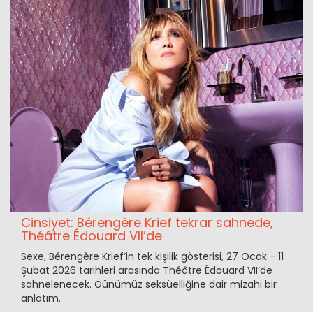
Cinsiyet: Bérengère Krief tekrar sahnede,
Théâtre Édouard VII’de
Sexe, Bérengère Krief’in tek kişilik gösterisi, 27 Ocak - 11
Şubat 2026 tarihleri arasında Théâtre Édouard VII’de
sahnelenecek. Günümüz seksüelliğine dair mizahi bir
anlatım.