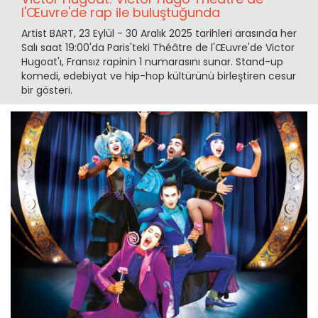
l'Œuvre'de rap ile buluştuğunda
Artist BART, 23 Eylül - 30 Aralık 2025 tarihleri arasında her
Salı saat 19:00'da Paris'teki Théâtre de l'Œuvre'de Victor
Hugoat'ı, Fransız rapinin 1 numarasını sunar. Stand-up
komedi, edebiyat ve hip-hop kültürünü birleştiren cesur
bir gösteri.