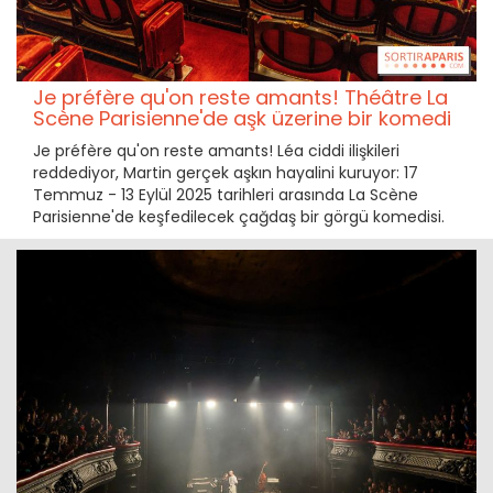
Je préfère qu'on reste amants! Théâtre La
Scène Parisienne'de aşk üzerine bir komedi
Je préfère qu'on reste amants! Léa ciddi ilişkileri
reddediyor, Martin gerçek aşkın hayalini kuruyor: 17
Temmuz - 13 Eylül 2025 tarihleri arasında La Scène
Parisienne'de keşfedilecek çağdaş bir görgü komedisi.