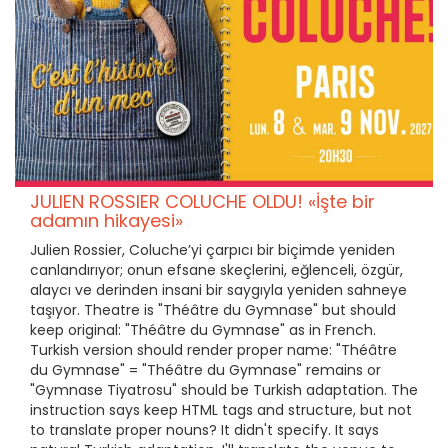
JULIEN ROSSIER COLUCHE OLDU! «İşte bir
adamın hikayesi»
Julien Rossier, Coluche’yi çarpıcı bir biçimde yeniden
canlandırıyor; onun efsane skeçlerini, eğlenceli, özgür,
alaycı ve derinden insani bir saygıyla yeniden sahneye
taşıyor. Theatre is "Théâtre du Gymnase" but should
keep original: "Théâtre du Gymnase" as in French.
Turkish version should render proper name: "Théâtre
du Gymnase" = "Théâtre du Gymnase" remains or
"Gymnase Tiyatrosu" should be Turkish adaptation. The
instruction says keep HTML tags and structure, but not
to translate proper nouns? It didn't specify. It says