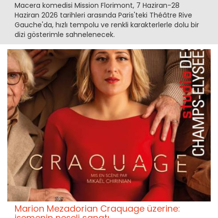
Macera komedisi Mission Florimont, 7 Haziran-28
Haziran 2026 tarihleri arasında Paris'teki Théâtre Rive
Gauche'da, hızlı tempolu ve renkli karakterlerle dolu bir
dizi gösterimle sahnelenecek.
Marion Mezadorian Craquage üzerine:
işemenin neşeli sanatı