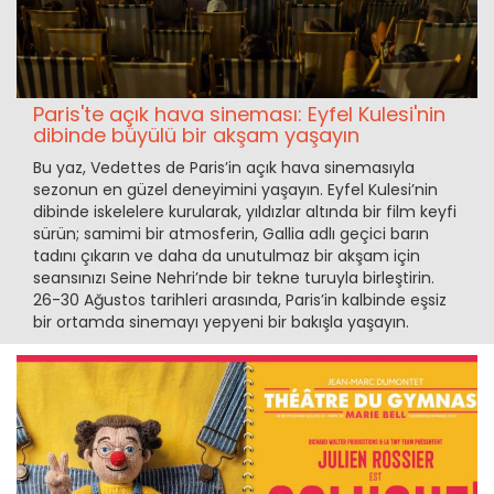
Paris'te açık hava sineması: Eyfel Kulesi'nin
dibinde büyülü bir akşam yaşayın
Bu yaz, Vedettes de Paris’in açık hava sinemasıyla
sezonun en güzel deneyimini yaşayın. Eyfel Kulesi’nin
dibinde iskelelere kurularak, yıldızlar altında bir film keyfi
sürün; samimi bir atmosferin, Gallia adlı geçici barın
tadını çıkarın ve daha da unutulmaz bir akşam için
seansınızı Seine Nehri’nde bir tekne turuyla birleştirin.
26-30 Ağustos tarihleri arasında, Paris’in kalbinde eşsiz
bir ortamda sinemayı yepyeni bir bakışla yaşayın.