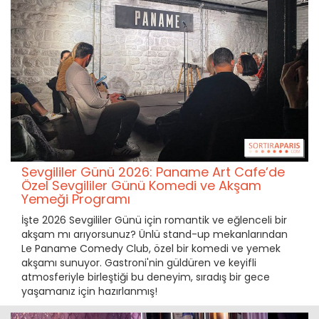
Sevgililer Günü 2026: Paname Art Cafe’de
Özel Sevgililer Günü Komedi ve Akşam
Yemeği Programı
İşte 2026 Sevgililer Günü için romantik ve eğlenceli bir
akşam mı arıyorsunuz? Ünlü stand-up mekanlarından
Le Paname Comedy Club, özel bir komedi ve yemek
akşamı sunuyor. Gastroni'nin güldüren ve keyifli
atmosferiyle birleştiği bu deneyim, sıradış bir gece
yaşamanız için hazırlanmış!