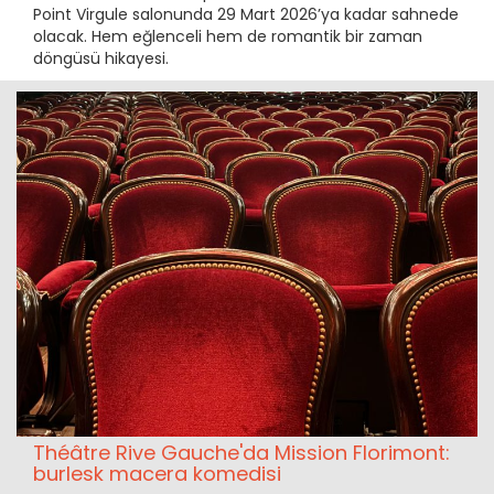
Point Virgule salonunda 29 Mart 2026’ya kadar sahnede
olacak. Hem eğlenceli hem de romantik bir zaman
döngüsü hikayesi.
Théâtre Rive Gauche'da Mission Florimont:
burlesk macera komedisi