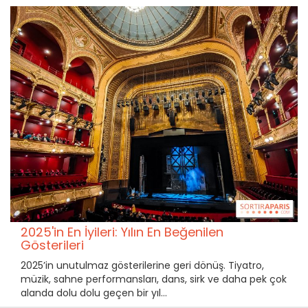
2025'in En İyileri: Yılın En Beğenilen
Gösterileri
2025’in unutulmaz gösterilerine geri dönüş. Tiyatro,
müzik, sahne performansları, dans, sirk ve daha pek çok
alanda dolu dolu geçen bir yıl…