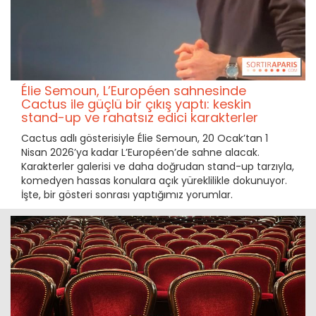
Élie Semoun, L’Européen sahnesinde
Cactus ile güçlü bir çıkış yaptı: keskin
stand-up ve rahatsız edici karakterler
Cactus adlı gösterisiyle Élie Semoun, 20 Ocak’tan 1
Nisan 2026’ya kadar L’Européen’de sahne alacak.
Karakterler galerisi ve daha doğrudan stand-up tarzıyla,
komedyen hassas konulara açık yüreklilikle dokunuyor.
İşte, bir gösteri sonrası yaptığımız yorumlar.