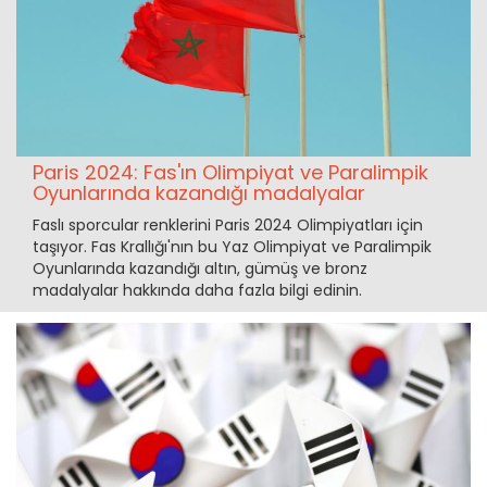
Paris 2024: Fas'ın Olimpiyat ve Paralimpik
Oyunlarında kazandığı madalyalar
Faslı sporcular renklerini Paris 2024 Olimpiyatları için
taşıyor. Fas Krallığı'nın bu Yaz Olimpiyat ve Paralimpik
Oyunlarında kazandığı altın, gümüş ve bronz
madalyalar hakkında daha fazla bilgi edinin.