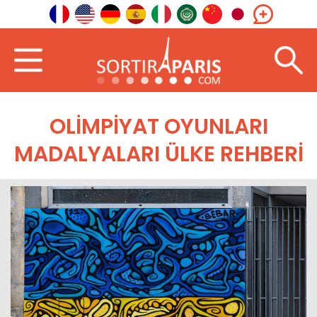
OLIMPIYAT OYUNLARI
MADALYALARI ÜLKE REHBERI