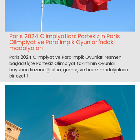
Paris 2024 Olimpiyatları: Portekiz'in Paris
Olimpiyat ve Paralimpik Oyunları'ndaki
madalyaları
Paris 2024 Olimpiyat ve Paralimpik Oyunları resmen
başladı! İşte Portekiz Olimpiyat takımının Oyunlar
boyunca kazandığı altın, gümüş ve bronz madalyaların
bir özeti!