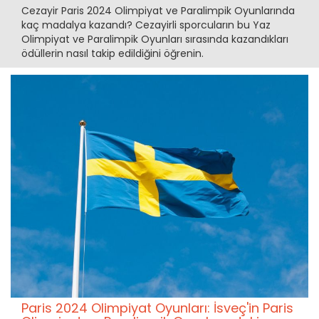
Cezayir Paris 2024 Olimpiyat ve Paralimpik Oyunlarında
kaç madalya kazandı? Cezayirli sporcuların bu Yaz
Olimpiyat ve Paralimpik Oyunları sırasında kazandıkları
ödüllerin nasıl takip edildiğini öğrenin.
Paris 2024 Olimpiyat Oyunları: İsveç'in Paris