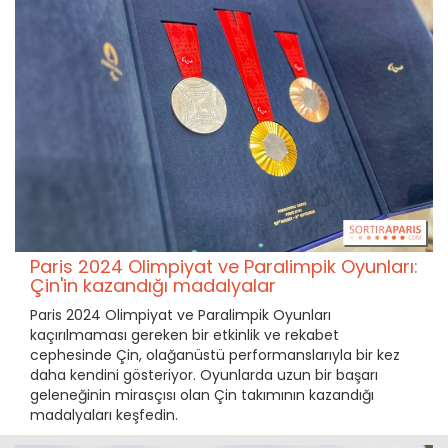
Paris 2024 Olimpiyat ve Paralimpik Oyunları:
Çin'in kazandığı madalyalar
Paris 2024 Olimpiyat ve Paralimpik Oyunları
kaçırılmaması gereken bir etkinlik ve rekabet
cephesinde Çin, olağanüstü performanslarıyla bir kez
daha kendini gösteriyor. Oyunlarda uzun bir başarı
geleneğinin mirasçısı olan Çin takımının kazandığı
madalyaları keşfedin.