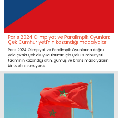
Paris 2024 Olimpiyat ve Paralimpik Oyunları:
Çek Cumhuriyeti'nin kazandığı madalyalar
Paris 2024 Olimpiyat ve Paralimpik Oyunlarına doğru
yola çıktık! Çek okuyucularımız için Çek Cumhuriyeti
takımının kazandığı altın, gümüş ve bronz madalyaların
bir özetini sunuyoruz.