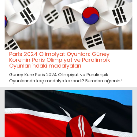
Paris 2024 Olimpiyat Oyunları: Güney
Kore'nin Paris Olimpiyat ve Paralimpik
Oyunları'ndaki madalyaları
Güney Kore Paris 2024 Olimpiyat ve Paralimpik
Oyunlarında kaç madalya kazandı? Buradan öğrenin!