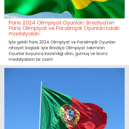
Paris 2024 Olimpiyat Oyunları: Brezilya'nın
Paris Olimpiyat ve Paralimpik Oyunları'ndaki
madalyaları
İşte geldi! Paris 2024 Olimpiyat ve Paralimpik Oyunları
nihayet başladı. İşte Brezilya Olimpiyat takımının
Oyunlar boyunca kazandığı altın, gümüş ve bronz
madalyaların bir özeti!