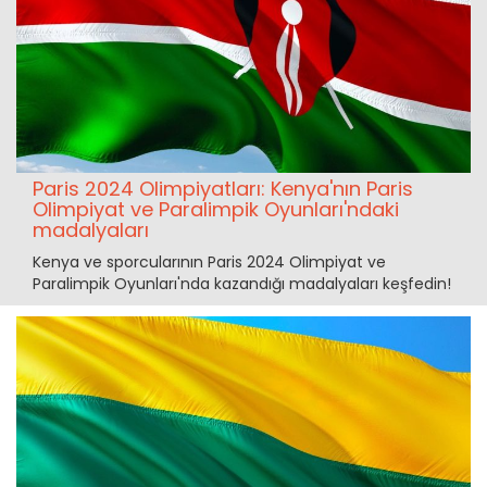
Paris 2024 Olimpiyatları: Kenya'nın Paris
Olimpiyat ve Paralimpik Oyunları'ndaki
madalyaları
Kenya ve sporcularının Paris 2024 Olimpiyat ve
Paralimpik Oyunları'nda kazandığı madalyaları keşfedin!