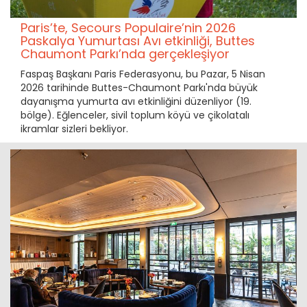
Paris’te, Secours Populaire’nin 2026
Paskalya Yumurtası Avı etkinliği, Buttes
Chaumont Parkı’nda gerçekleşiyor
Faspaş Başkanı Paris Federasyonu, bu Pazar, 5 Nisan
2026 tarihinde Buttes-Chaumont Parkı'nda büyük
dayanışma yumurta avı etkinliğini düzenliyor (19.
bölge). Eğlenceler, sivil toplum köyü ve çikolatalı
ikramlar sizleri bekliyor.