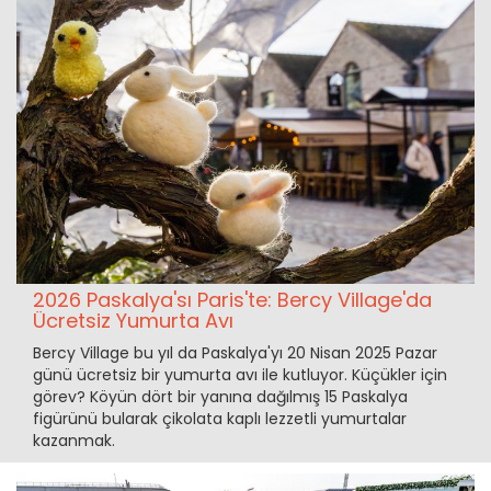
2026 Paskalya'sı Paris'te: Bercy Village'da
Ücretsiz Yumurta Avı
Bercy Village bu yıl da Paskalya'yı 20 Nisan 2025 Pazar
günü ücretsiz bir yumurta avı ile kutluyor. Küçükler için
görev? Köyün dört bir yanına dağılmış 15 Paskalya
figürünü bularak çikolata kaplı lezzetli yumurtalar
kazanmak.