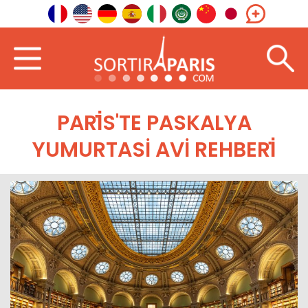
PARİS'TE PASKALYA
YUMURTASI AVI REHBERİ