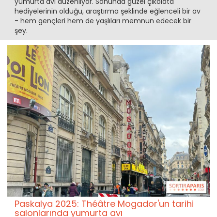
yumurta avı düzenliyor. Sonunda güzel çikolata
hediyelerinin olduğu, araştırma şeklinde eğlenceli bir av
- hem gençleri hem de yaşlıları memnun edecek bir
şey.
Paskalya 2025: Théâtre Mogador'un tarihi
salonlarında yumurta avı