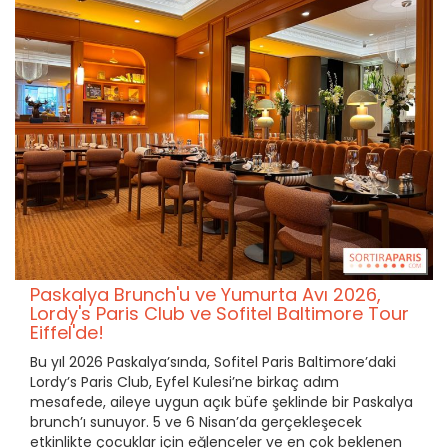
Paskalya Brunch'u ve Yumurta Avı 2026,
Lordy's Paris Club ve Sofitel Baltimore Tour
Eiffel'de!
Bu yıl 2026 Paskalya’sında, Sofitel Paris Baltimore’daki
Lordy’s Paris Club, Eyfel Kulesi’ne birkaç adım
mesafede, aileye uygun açık büfe şeklinde bir Paskalya
brunch’ı sunuyor. 5 ve 6 Nisan’da gerçekleşecek
etkinlikte çocuklar için eğlenceler ve en çok beklenen