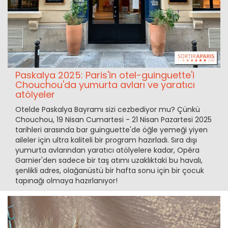
Paskalya 2025: Paris'in otel-guinguette'i
Chouchou'da yumurta avları ve yaratıcı
atölyeler
Otelde Paskalya Bayramı sizi cezbediyor mu? Çünkü
Chouchou, 19 Nisan Cumartesi - 21 Nisan Pazartesi 2025
tarihleri arasında bar guinguette'de öğle yemeği yiyen
aileler için ultra kaliteli bir program hazırladı. Sıra dışı
yumurta avlarından yaratıcı atölyelere kadar, Opéra
Garnier'den sadece bir taş atımı uzaklıktaki bu havalı,
şenlikli adres, olağanüstü bir hafta sonu için bir çocuk
tapınağı olmaya hazırlanıyor!