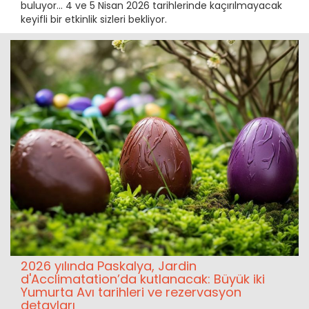
buluyor… 4 ve 5 Nisan 2026 tarihlerinde kaçırılmayacak
keyifli bir etkinlik sizleri bekliyor.
2026 yılında Paskalya, Jardin
d'Acclimatation’da kutlanacak: Büyük iki
Yumurta Avı tarihleri ve rezervasyon
detayları