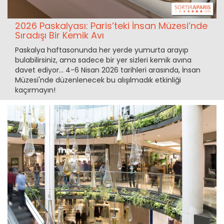
2026 Paskalyası: Paris’teki İnsan Müzesi’nde
Sıradışı Bir Kemik Avı
Paskalya haftasonunda her yerde yumurta arayıp
bulabilirsiniz, ama sadece bir yer sizleri kemik avına
davet ediyor... 4-6 Nisan 2026 tarihleri arasında, İnsan
Müzesi'nde düzenlenecek bu alışılmadık etkinliği
kaçırmayın!