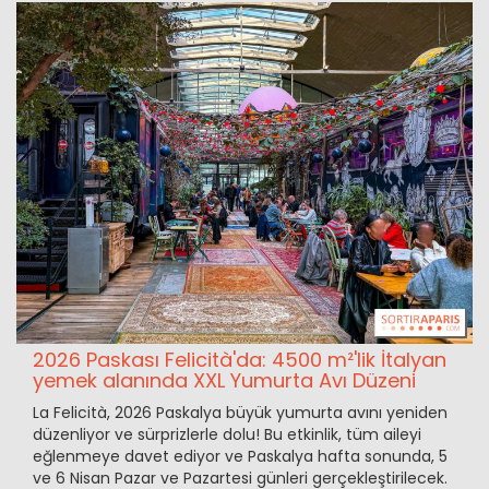
2026 Paskası Felicità'da: 4500 m²'lik İtalyan
yemek alanında XXL Yumurta Avı Düzeni
La Felicità, 2026 Paskalya büyük yumurta avını yeniden
düzenliyor ve sürprizlerle dolu! Bu etkinlik, tüm aileyi
eğlenmeye davet ediyor ve Paskalya hafta sonunda, 5
ve 6 Nisan Pazar ve Pazartesi günleri gerçekleştirilecek.