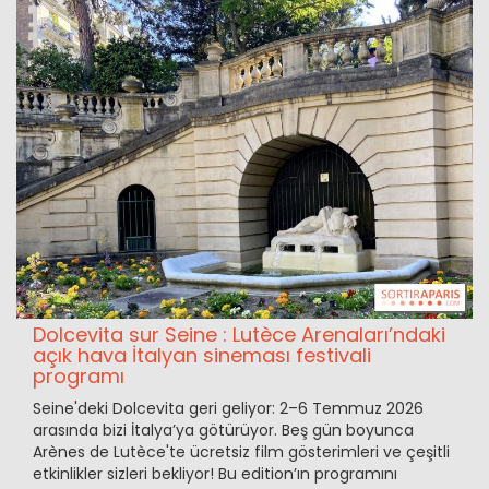
Dolcevita sur Seine : Lutèce Arenaları’ndaki
açık hava İtalyan sineması festivali
programı
Seine'deki Dolcevita geri geliyor: 2–6 Temmuz 2026
arasında bizi İtalya’ya götürüyor. Beş gün boyunca
Arènes de Lutèce'te ücretsiz film gösterimleri ve çeşitli
etkinlikler sizleri bekliyor! Bu edition’ın programını