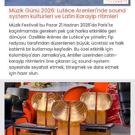
Müzik Günü 2026: Lutèce Arenleri'nde sound
system kültürleri ve Latin Karayip ritimleri
Müzik Festivali bu Pazar 21 Haziran 2026'da Paris'te
kaçırılmaması gereken pek çok harika etkinlikle geri
dönüyor. Özellikle Arènes de Lutèce'ye yönelin; Fip
radyosu tarafından düzenlenen büyük, ücretsiz ve halk
katılımlı bir kutlamayı keşfedin. Bu özel etkinlik için
Kolombiya'dan Jamaika'ya, Antiller üzerinden Latin-
karayip ritimlerini öne çıkaran üç sound-system
sayesinde seyahat etmek, titreşmek ve dans etmek
için hazır olun.