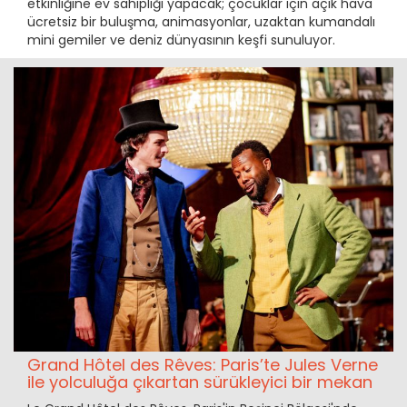
etkinliğine ev sahipliği yapacak; çocuklar için açık hava
ücretsiz bir buluşma, animasyonlar, uzaktan kumandalı
mini gemiler ve deniz dünyasının keşfi sunuluyor.
Grand Hôtel des Rêves: Paris’te Jules Verne
ile yolculuğa çıkartan sürükleyici bir mekan