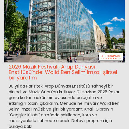
2026 Müzik Festivali, Arap Dünyası
Enstitüsü'nde: Walid Ben Selim imzalı şiirsel
bir yaratım
Bu yıl da Paris’teki Arap Dünyası Enstitüsü sahneyi bir
dinledi ve Müzik Günü’nü kutluyor. 21 Haziran 2026 Pazar
günü kültür mekânının avlusunda buluşalım ve
etkinliğin tadını çıkaralım. Menüde ne mi var? Walid Ben
Selim imzalı müzik ve şiirli bir yaratım; Khalil Gibran’ın
“Geçişler Kitabı” etrafında şekillenen, koro ve
müzisyenlerle sahnede olacak. Detaylı program için
buraya bak!