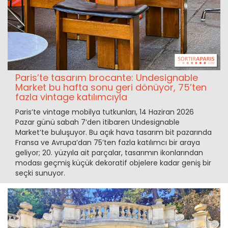
Paris’te tasarım brocante: Undesignable
Market bu hafta sonu geri dönüyor, 75’ten
fazla vintage katılımcıyla
Paris’te vintage mobilya tutkunları, 14 Haziran 2026
Pazar günü sabah 7’den itibaren Undesignable
Market’te buluşuyor. Bu açık hava tasarım bit pazarında
Fransa ve Avrupa’dan 75’ten fazla katılımcı bir araya
geliyor; 20. yüzyıla ait parçalar, tasarımın ikonlarından
modası geçmiş küçük dekoratif objelere kadar geniş bir
seçki sunuyor.