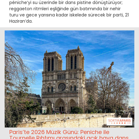
péniche’yi su üzerinde bir dans pistine dönüştürüyor;
reggaeton ritmleri eşliğinde gün batımında bir nehir
turu ve gece yarısına kadar iskelede sürecek bir parti, 21
Haziran’da.
Paris’te 2026 Müzik Günü: Peniche ile
Tournelle Rıhtımı arasındaki açık hava dans