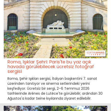
Roma, Işıklar Şehri: Paris'te bu yaz açık
havada görülebilecek ücretsiz fotoğraf
sergisi
Roma, Şehir Işıkları sergisi, İtalyan başkentini 7. sanat
üzerinden tanıtıyor ve sinema setlerindeki yerini
keşfediyor. Ücretsiz bir sergi, 2–6 Temmuz 2026
tarihlerinde Arènes de Lutèce'te görülebilir; ardından 30
Ağustos'a kadar Seine kıyılarında ziyaret edilebilir.