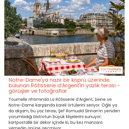
Notre-Dame'ya nazır bir köprü üzerinde
bulunan Rôtisserie d’Argent'in yazlık terası -
görüşler ve fotoğraflar
Tournelle rıhtımında La Rôtisserie d’Argent, Seine ve
Notre-Dame karşısında kareli örtülerini seriyor. Öğle ya
da akşam, bu yaz terası, Şef Romuald Sinnan’ın yeniden
yorumladığı bistrotun büyük klişelerini sunuyor;
kartpostallık bir dekor içinde ki, bu kez manzara
yemeğin önüne geçmiyor.