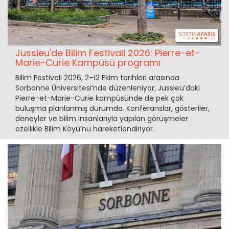
Jussieu'de Bilim Festivali 2026: Pierre-et-
Marie-Curie Kampüsü programı
Bilim Festivali 2026, 2–12 Ekim tarihleri arasında
Sorbonne Üniversitesi’nde düzenleniyor; Jussieu’daki
Pierre-et-Marie-Curie kampüsünde de pek çok
buluşma planlanmış durumda. Konferanslar, gösteriler,
deneyler ve bilim insanlarıyla yapılan görüşmeler
özellikle Bilim Köyü’nü hareketlendiriyor.