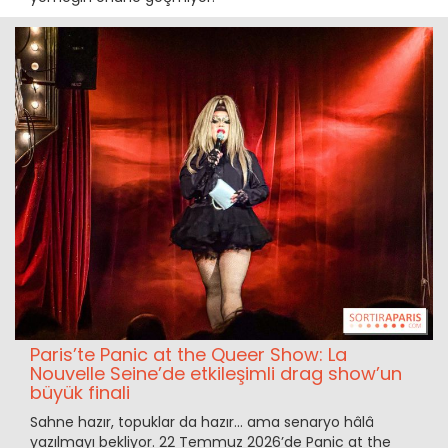
Paris’te Panic at the Queer Show: La
Nouvelle Seine’de etkileşimli drag show’un
büyük finali
Sahne hazır, topuklar da hazır… ama senaryo hâlâ
yazılmayı bekliyor. 22 Temmuz 2026’de Panic at the