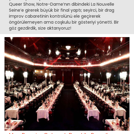
Queer Show, Notre-Dame’nın dibindeki La Nouvelle
Seine’e girerek büyük bir final yaptı; seyirci, bir drag
improv cabaretinin kontrolünü ele geçirerek
öngörülemeyen ama coşkulu bir gösteriyi yönetti. Bir
göz gezdirdik, size aktarıyoruz!