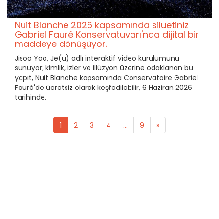
Nuit Blanche 2026 kapsamında siluetiniz
Gabriel Fauré Konservatuvarı'nda dijital bir
maddeye dönüşüyor.
Jisoo Yoo, Je(u) adlı interaktif video kurulumunu
sunuyor; kimlik, izler ve illüzyon üzerine odaklanan bu
yapıt, Nuit Blanche kapsamında Conservatoire Gabriel
Fauré'de ücretsiz olarak keşfedilebilir, 6 Haziran 2026
tarihinde.
1
2
3
4
...
9
»