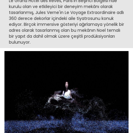
Le Grand Hôtel des Rêves, Paris'in Beşinci Bölgesi'nde
kurulu olan ve etkileyici bir deneyim mekânı olarak
tasarlanmış, Jules Verne'in Le Voyage Extraordinaire adlı
360 derece dekorlar içindeki aile tiyatrosunu konuk
ediyor. Birçok immersive gösteriyi ağırlamaya yönelik bir
adres olarak tasarlanmış olan bu mekânın Noel temalı
bir yapıt da dahil olmak üzere çeşitli prodüksiyonları
bulunuyor.