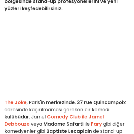
bölgesinde stand-up profesyonellerini ve yeni
yüzleri keşfedebilirsiniz.
The Joke
, Paris'in
merkezinde
,
37 rue Quincampoix
adresinde kaçırılmaması gereken bir komedi
kulübüdür
. Jamel
Comedy Club ile Jamel
Debbouze
veya
Madame Safarti
ile
Fary
gibi diğer
komedyenler gibi
Baptiste Lecaplain
de stand-up