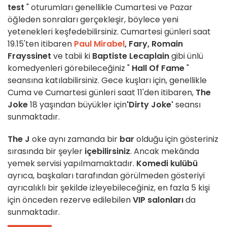
test
" oturumları genellikle Cumartesi ve Pazar
öğleden sonraları gerçekleşir, böylece yeni
yetenekleri keşfedebilirsiniz. Cumartesi günleri saat
19.15'ten itibaren
Paul Mirabel
, Fary, Romain
Frayssinet
ve tabii ki
Baptiste Lecaplain
gibi ünlü
komedyenleri görebileceğiniz "
Hall Of Fame
"
seansına katılabilirsiniz. Gece kuşları için, genellikle
Cuma ve Cumartesi günleri saat 11'den itibaren,
The
Joke
18 yaşından büyükler için
'Dirty Joke'
seansı
sunmaktadır.
The J
oke aynı zamanda bir
bar
olduğu için gösteriniz
sırasında bir şeyler
içebilirsiniz
. Ancak mekânda
yemek servisi yapılmamaktadır.
Komedi kulübü
ayrıca, başkaları tarafından görülmeden gösteriyi
ayrıcalıklı bir şekilde izleyebileceğiniz, en fazla 5 kişi
için önceden rezerve edilebilen
VIP salonları
da
sunmaktadır.