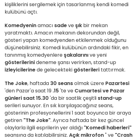
kişiliklerini sergilemek için tasarlanmış kendi komedi
kulübünü açtı.
Komedyenin
amacı
sade
ve
şık
bir mekan
yaratmaktı. Amacın mekanın dekorundan değil,
gösteri yapan komedyenden etkilenmek olduğunu
düşünebilirsiniz. Komedi kulübünün ardındaki fikir, en
tanınmış komedyenlere
şakalarını
ve yeni
gösterilerini
deneme şansı verirken, stand-up
izleyicilerine
de gelecekteki
gösterileri
tattırmak.
The Joke
, haftada
30 seans
olmak üzere
Pazartesi
'den Pazar'a saat 19
.15
'te ve
Cumartesi ve Pazar
günleri saat 15.30
'da bir saatlik çeşitli
stand-up
serileri sunuyor. En sık karşılaşacağınız seans,
gösterinin profesyonellerini 1 saat boyunca bir araya
getiren
"The Joke"
. Ayrıca haftada bir kez güncel
olaylarla ilgili esprilerin yer aldığı
"Komedi haberleri"
seansına da katılabilirsiniz.
Açık mikrofon
" ve
"Crash