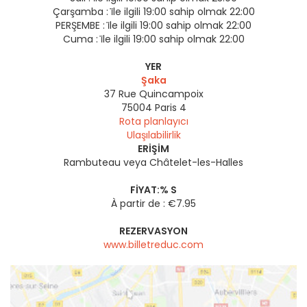
Çarşamba :
i̇le ilgili 19:00 sahip olmak 22:00
PERŞEMBE :
i̇le ilgili 19:00 sahip olmak 22:00
Cuma :
i̇le ilgili 19:00 sahip olmak 22:00
YER
Şaka
37 Rue Quincampoix
75004
Paris 4
Rota planlayıcı
Ulaşılabilirlik
ERIŞIM
Rambuteau veya Châtelet-les-Halles
FIYAT:% S
À partir de : €7.95
REZERVASYON
www.billetreduc.com