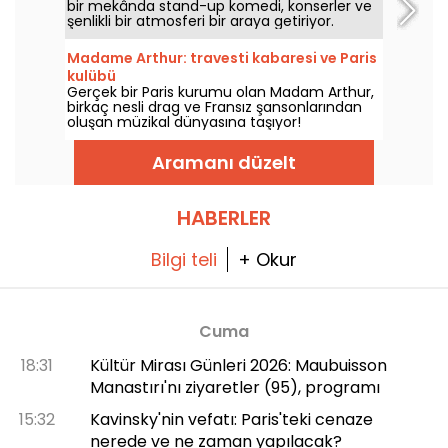
bir mekânda stand-up komedi, konserler ve
şenlikli bir atmosferi bir araya getiriyor.
Kahkaha ve iyi mizah dolu akşamlar için
keşfedilecek bir adres.
Madame Arthur: travesti kabaresi ve Paris
kulübü
Gerçek bir Paris kurumu olan Madam Arthur,
birkaç nesli drag ve Fransız şansonlarından
oluşan müzikal dünyasına taşıyor!
Aramanı düzelt
HABERLER
Bilgi teli
+ Okur
Cuma
18:31
Kültür Mirası Günleri 2026: Maubuisson
Manastırı'nı ziyaretler (95), programı
15:32
Kavinsky'nin vefatı: Paris'teki cenaze
nerede ve ne zaman yapılacak?