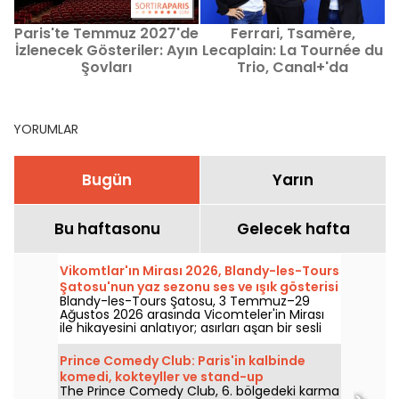
Paris'te Temmuz 2027'de
Ferrari, Tsamère,
İzlenecek Gösteriler: Ayın
Lecaplain: La Tournée du
Şovları
Trio, Canal+'da
P
YORUMLAR
Bugün
Yarın
Bu haftasonu
Gelecek hafta
Vikomtlar'ın Mirası 2026, Blandy-les-Tours
Şatosu'nun yaz sezonu ses ve ışık gösterisi
Blandy-les-Tours Şatosu, 3 Temmuz–29
Ağustos 2026 arasında Vicomteler'in Mirası
ile hikayesini anlatıyor; asırları aşan bir sesli
ve ışık gösterisiyle bu ortaçağ kalesini
keşfetmeye davet ediyor. Biz de keşfe çıktık;
Prince Comedy Club: Paris'in kalbinde
işte size nelerin sizi beklediğine dair bir kesit.
komedi, kokteyller ve stand-up
The Prince Comedy Club, 6. bölgedeki karma