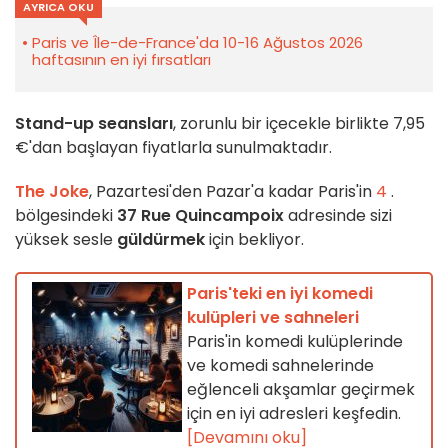
AYRICA OKU
Paris ve Île-de-France'da 10-16 Ağustos 2026
haftasının en iyi fırsatları
Stand-up seansları
, zorunlu bir içecekle birlikte 7,95
€'dan başlayan fiyatlarla sunulmaktadır.
The Joke
, Pazartesi'den Pazar'a kadar Paris'in
4
.
bölgesindeki
37 Rue Quincampoix
adresinde sizi
yüksek sesle
güldürmek
için bekliyor.
Paris'teki en iyi komedi
kulüpleri ve sahneleri
Paris'in komedi kulüplerinde
ve komedi sahnelerinde
eğlenceli akşamlar geçirmek
için en iyi adresleri keşfedin.
[Devamını oku]