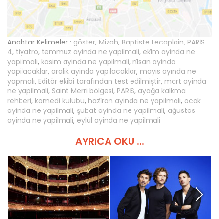
Anahtar Kelimeler :
göster
,
Mizah
,
Baptiste Lecaplain
,
PARİS
4
,
tiyatro
,
temmuz ayinda ne yapilmali
,
eki̇m ayinda ne
yapilmali
,
kasim ayinda ne yapilmali
,
ni̇san ayinda
yapilacaklar
,
aralik ayinda yapilacaklar
,
mayıs ayında ne
yapmalı
,
Editör ekibi tarafından test edilmiştir
,
mart ayinda
ne yapilmali
,
Saint Merri bölgesi
,
PARİS
,
ayağa kalkma
rehberi
,
komedi kulübü
,
hazi̇ran ayinda ne yapilmali
,
ocak
ayinda ne yapilmali
,
şubat ayinda ne yapilmali
,
ağustos
ayinda ne yapilmali
,
eylül ayinda ne yapilmali
AYRICA OKU ...