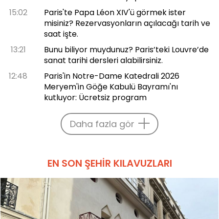
15:02
Paris'te Papa Léon XIV'ü görmek ister
misiniz? Rezervasyonların açılacağı tarih ve
saat işte.
13:21
Bunu biliyor muydunuz? Paris’teki Louvre’de
sanat tarihi dersleri alabilirsiniz.
12:48
Paris'in Notre-Dame Katedrali 2026
Meryem'in Göğe Kabulü Bayramı'nı
kutluyor: Ücretsiz program
Daha fazla gör
EN SON ŞEHIR KILAVUZLARI