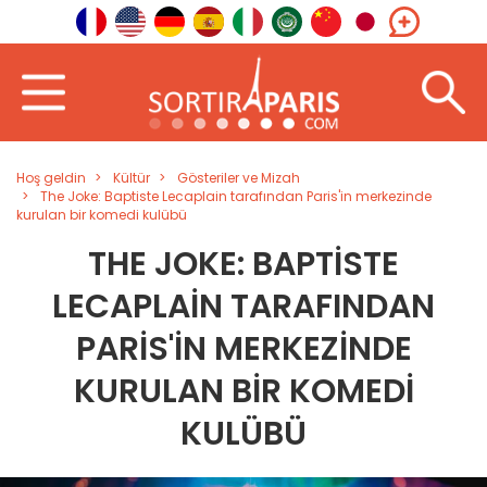
Hoş geldin
Kültür
Gösteriler ve Mizah
The Joke: Baptiste Lecaplain tarafından Paris'in merkezinde
kurulan bir komedi kulübü
THE JOKE: BAPTISTE
LECAPLAIN TARAFINDAN
PARIS'IN MERKEZINDE
KURULAN BIR KOMEDI
KULÜBÜ