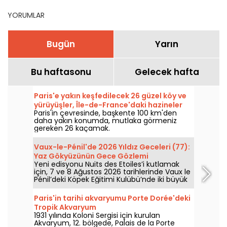
YORUMLAR
Bugün
Yarın
Bu haftasonu
Gelecek hafta
Paris'e yakın keşfedilecek 26 güzel köy ve
yürüyüşler, Île-de-France'daki hazineler
Paris'in çevresinde, başkente 100 km'den
daha yakın konumda, mutlaka görmeniz
gereken 26 kaçamak.
Vaux-le-Pénil'de 2026 Yıldız Geceleri (77):
Yaz Gökyüzünün Gece Gözlemi
Yeni edisyonu Nuits des Etoiles’i kutlamak
için, 7 ve 8 Ağustos 2026 tarihlerinde Vaux le
Pénil’deki Köpek Eğitimi Kulübü’nde iki büyük
gökyüzü gözlem gecesi düzenlenecek.
Paris'in tarihi akvaryumu Porte Dorée'deki
Tropik Akvaryum
1931 yılında Koloni Sergisi için kurulan
Akvaryum, 12. bölgede, Palais de la Porte