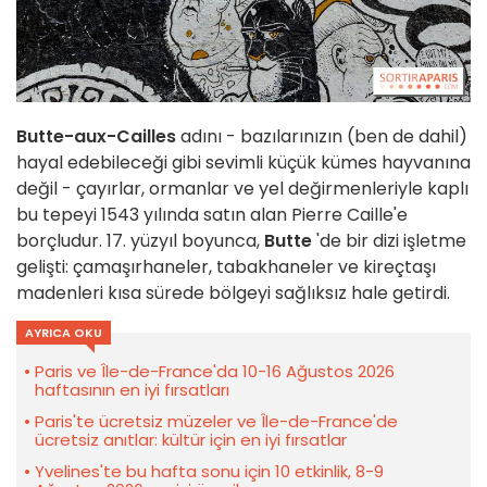
Butte-aux-Cailles
adını - bazılarınızın (ben de dahil)
hayal edebileceği gibi sevimli küçük kümes hayvanına
değil - çayırlar, ormanlar ve yel değirmenleriyle kaplı
bu tepeyi 1543 yılında satın alan Pierre Caille'e
borçludur. 17. yüzyıl boyunca,
Butte
'de bir dizi işletme
gelişti: çamaşırhaneler, tabakhaneler ve kireçtaşı
madenleri kısa sürede bölgeyi sağlıksız hale getirdi.
AYRICA OKU
Paris ve Île-de-France'da 10-16 Ağustos 2026
haftasının en iyi fırsatları
Paris'te ücretsiz müzeler ve Île-de-France'de
ücretsiz anıtlar: kültür için en iyi fırsatlar
Yvelines'te bu hafta sonu için 10 etkinlik, 8-9