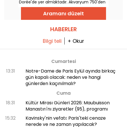
Dorée'de yer almaktadır. Akvaryum 750'den
fazla küçük balık türüne ev sahipliği
yapmaktadır ve en güzeli de 26 yaşından
Aramanı düzelt
küçükler için giriş ücretsizdir!
HABERLER
Bilgi teli
+ Okur
Cumartesi
13:31
Notre-Dame de Paris Eylül ayında birkaç
gün kapalı olacak: neden ve hangi
günlerden kaçınılmalı?
Cuma
18:31
Kültür Mirası Günleri 2026: Maubuisson
Manastırı'nı ziyaretler (95), programı
15:32
Kavinsky'nin vefatı: Paris'teki cenaze
nerede ve ne zaman yapılacak?