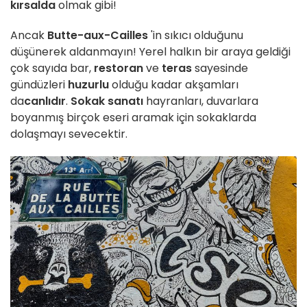
kırsalda
olmak gibi!
Ancak
Butte-aux-Cailles
'in sıkıcı olduğunu
düşünerek aldanmayın! Yerel halkın bir araya geldiği
çok sayıda bar,
restoran
ve
teras
sayesinde
gündüzleri
huzurlu
olduğu kadar akşamları
da
canlıdır
.
Sokak sanatı
hayranları, duvarlara
boyanmış birçok eseri aramak için sokaklarda
dolaşmayı sevecektir.