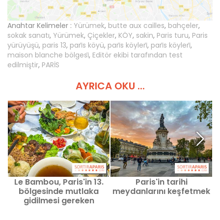
Anahtar Kelimeler :
Yürümek
,
butte aux cailles
,
bahçeler
,
sokak sanatı
,
Yürümek
,
Çiçekler
,
KÖY
,
sakin
,
Paris turu
,
Paris
yürüyüşü
,
paris 13
,
pari̇s köyü
,
pari̇s köyleri̇
,
pari̇s köyleri̇
,
maison blanche bölgesi̇
,
Editör ekibi tarafından test
edilmiştir
,
PARİS
AYRICA OKU ...
Le Bambou, Paris'in 13.
Paris'in tarihi
P
bölgesinde mutlaka
meydanlarını keşfetmek
gidilmesi gereken
Vietnam restoranı