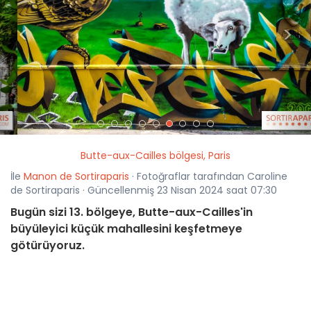
<
>
Butte-aux-Cailles bölgesi, Paris
İle
Manon de Sortiraparis
· Fotoğraflar tarafından Caroline
de Sortiraparis · Güncellenmiş 23 Nisan 2024 saat 07:30
Bugün sizi 13. bölgeye, Butte-aux-Cailles'in
büyüleyici küçük mahallesini keşfetmeye
götürüyoruz.