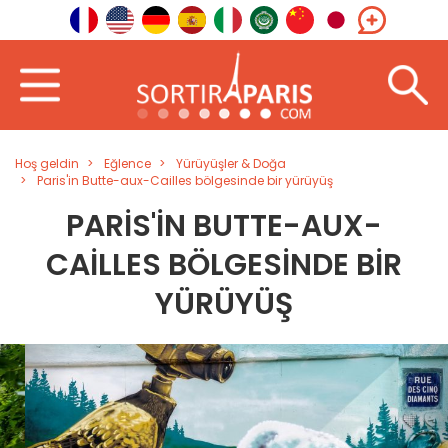
Hoş geldin
Eğlence
Yürüyüşler & Doğa
Paris'in Butte-aux-Cailles bölgesinde bir yürüyüş
PARIS'IN BUTTE-AUX-
CAILLES BÖLGESINDE BIR
YÜRÜYÜŞ