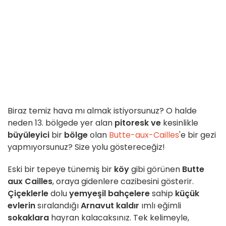
Biraz temiz hava mı almak istiyorsunuz? O halde
neden 13. bölgede yer alan
pitoresk ve
kesinlikle
büyüleyici
bir
bölge
olan
Butte-aux-Cailles
'e bir gezi
yapmıyorsunuz? Size yolu göstereceğiz!
Eski bir tepeye tünemiş bir
köy
gibi görünen
Butte
aux Cailles
, oraya gidenlere cazibesini gösterir.
Çiçeklerle
dolu
yemyeşil bahçelere
sahip
küçük
evlerin
sıralandığı
Arnavut kaldır
ımlı eğimli
sokaklara
hayran kalacaksınız. Tek kelimeyle,