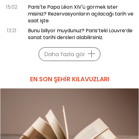
15:02
Paris'te Papa Léon XIV'ü görmek ister
misiniz? Rezervasyonların açılacağı tarih ve
saat işte.
13:21
Bunu biliyor muydunuz? Paris’teki Louvre’de
sanat tarihi dersleri alabilirsiniz.
Daha fazla gör
EN SON ŞEHIR KILAVUZLARI