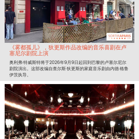
《雾都孤儿》，狄更斯作品改编的音乐喜剧在卢
塞尼尔剧院上演
奥利弗·特威斯特将于2026年9月9日起回到巴黎的卢塞尔尼尔
剧院演出。这部改编自查尔斯·狄更斯的家庭音乐剧由内德·格鲁
伊茨执导。