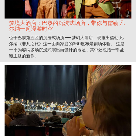
梦境大酒店：巴黎的沉浸式场所，带你与儒勒·凡
尔纳一起漫游时空
位于巴黎第五区的沉浸式场所——梦幻大酒店，现推出儒勒·凡
尔纳《非凡之旅》这一面向家庭的360度布景剧场体验。 这是
一个为容纳多场沉浸式演出而设计的地址，其中还包括一部圣
诞主题的新作。