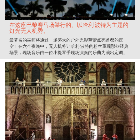
在这座巴黎赛马场举行的、以哈利·波特为主题的
灯光无人机秀。
最著名的巫师将通过一场盛大的户外光影芭蕾点亮首都的夜
空！在六个夜晚中，无人机将让哈利·波特的粉丝重现那些经典
场景，现场音乐由一位小提琴手现场演奏的乐曲为演出定调。