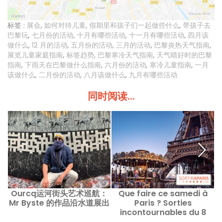
标签 :
展会
,
如何对待儿童
,
假期里和孩子们一起做些什么
,
带孩子去
巴黎玩
,
七月份的活动
,
十月有哪些活动
,
十一月有哪些活动
,
四月该
做什么
,
12 月的活动
,
五月份的活动
,
三月的活动
,
巴黎炎热天气指南
,
展览儿童家庭指南
,
标签趋势
,
巴黎寒冷天气指南
,
天气晴好时的巴黎
指南
,
下雨天在巴黎做什么指南
,
六月份的活动
,
寒冷儿童指南
,
一月
该做什么
,
二月份的活动
,
八月该做什么
,
九月有哪些活动
同时阅读...
Ourcq运河街头艺术巡航：
Que faire ce samedi à
Mr Byste 的作品沿水道展出
Paris ? Sorties
incontournables du 8
août 2026 这个周六在巴黎