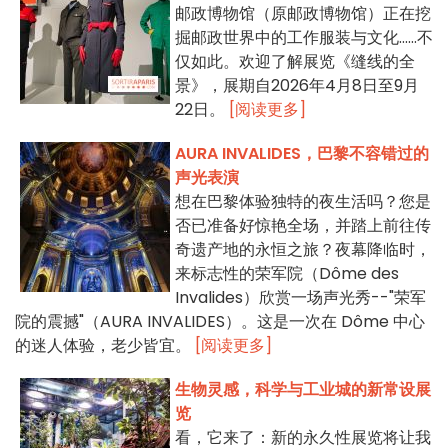
邮政博物馆（原邮政博物馆）正在挖
掘邮政世界中的工作服装与文化……不
仅如此。欢迎了解展览《缝线的全
景》，展期自2026年4月8日至9月
22日。
[阅读更多]
AURA INVALIDES，巴黎不容错过的
声光表演
想在巴黎体验独特的夜生活吗？您是
否已准备好惊艳全场，并踏上前往传
奇遗产地的永恒之旅？夜幕降临时，
来标志性的荣军院（Dôme des
Invalides）欣赏一场声光秀--"荣军
院的震撼"（AURA INVALIDES）。这是一次在 Dôme 中心
的迷人体验，老少皆宜。
[阅读更多]
生物灵感，科学与工业城的新常设展
览
看，它来了：新的永久性展览将让我