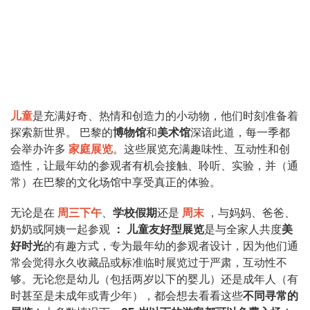
儿童
是充满好奇、热情和创造力的小动物，他们时刻准备着
探索新世界。 巴黎的
博物馆
和
美术馆
深谙此道，每一季都
会举办许多
家庭展览
。这些展览充满趣味性、互动性和创
造性，让最年幼的参观者有机会接触、聆听、实验，并（通
常）在巴黎的文化场馆中享受真正的体验。
无论是在
周三下午
、
学校假期
还是
周末
，与妈妈、爸爸、
奶奶或阿姨一起参观
：
儿童友好型展览
是与全家人共度
美
好时光
的有趣方式，专为最年幼的参观者设计，因为他们通
常会觉得永久收藏品或标准临时展览过于严肃，互动性不
够。无论您是幼儿（包括两岁以下的婴儿）还是成年人（有
时甚至是未成年或青少年），都会想去看看这些
不同寻常的