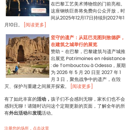
在巴黎工艺美术博物馆的门前亮相。
这座钢铁巨兽将免费向公众开放，时
间从2025年12月17日持续到2027年1
月10日。
[阅读更多]
坚守的遗产：从廷巴克图到敖德萨，
在建筑之城举行的展览
赞助 - 在巴黎，巴黎建筑与遗产城推
出展览 Patrimoines en résistance
: de Tombouctou à Odessa，展期
为 2026 年 5 月 20 日至 2027 年 1
月 3 日，聚焦战争中的遗产，在毁
灭、保护与重建之间展开探索。
[阅读更多]
有了如此丰富的
活动，
孩子们不会感到无聊，家长们也不会
感到无聊！请随时访问这个定期更新的页面，了解全年的所
有
外出活动
和
发现
活动。
注册您的场所，点击这里