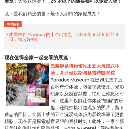
展览
！大多数情况下，
25 岁以下的游客都可以免费入场
！
以下是我们精选的当下最令人期待的家庭展览！
同时阅读
本周末在 Yvelines 的十个出游点，2026 年 8 月 8 日至 9
日，精选好去处
现在值得全家一起去看的展览：
巴黎谜题博物馆推出五大沉浸式体
验，并开设汉斯与格雷特咖啡馆
Paradox Museum 在巴黎汇集了近
百种奇幻体验，包括视觉错觉、光影
幻象以及感官颠覆，绝对让你忘记时
间。这里不仅能让你体验“被骗”的乐
趣，还能拍摄出超现实的照片，留下
难忘的回忆。全新上线的五个沉浸式体验为展馆增添了更多
精彩，现在正是探索感官界限的最佳时刻！此外，一家全新
超美味的咖啡馆也隆重登场：Hans & Gretel，等待着你来