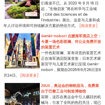
们着迷不已。从 2020 年 9 月 18 日
起，"生物启发 "将在科学与工业城
（Cité des Sciences et de
l'Industrie）展出。这是与儿童和成
年人讨论环境和可持续解决方案的绝佳方式。
[阅读更多]
Genki-nobori 点缀海军酒店上空：
今夏一场色彩斑斓、对公众免费开放
的装置艺术
一件色彩斑斓、富有诗意的装置艺术
正在海军酒店院落变形：日本艺术家
新宮守与儿童艺术家们呈现 Genki-
nobori，展期自2026年6月26日至8
月24日。
[阅读更多]
ZEUS，奥运会的钢铁战马，免费展
出于巴黎工业与制造博物馆
宙斯，这匹在奥运会中引人瞩目的机
械马，引发了全民的热烈关注，现已