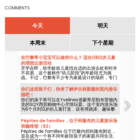
该怎么安排？2026年8月8日
COMMENTS
必去的精选活动
今天
明天
本周末
下个星期
在巴黎带小宝宝可以做些什么？ 适合0到3岁儿童
的理想出游活动
开学在即，给学龄前儿童找合适的出游去处有时并
不容易，这个被称作“幼儿阶段”的年龄段尤为挑
战。不过，巴黎有不少专为家庭设计的场所，专门
为小朋友营造启蒙氛围，让他们在温柔的惊喜中慢
慢发现世界。
你们这些孩子们，快来了解伊夫林新建的室内游乐
园吧！
你们的孩子将可以在Yvelines省蒙蒂尼勒布雷顿内
克的SQY西部购物中心尽情玩耍。这个室内游乐场
为6个月到12岁的儿童打造，设有弹跳床、趣味攀
爬区、彩色球池以及迷你驾驶学校，让家庭在安全
的环境中享受欢乐时光。我们为您展示这些丰富多
Pépites de familles，位于科隆布的儿童游乐场
彩的空间。
和咖啡馆（92）
Pépites de familles 位于巴黎内郊科隆布附近，
旨在成为一个有不同年龄段孩子的家庭共同生活、