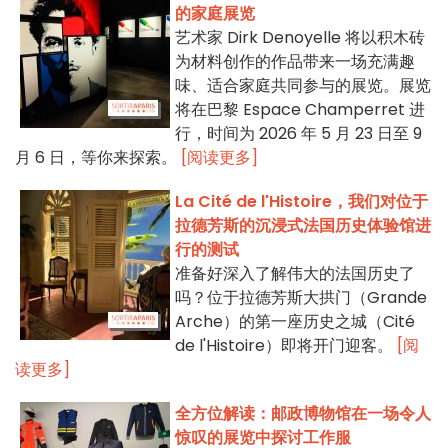
的家庭展览
艺术家 Dirk Denoyelle 将以积木砖
为材料创作的作品带来一场充满趣
味、适合家庭共同参与的展览。展览
将在巴黎 Espace Champerret 进
行，时间为 2026 年 5 月 23 日至 9
月 6 日，等你来探索。
[阅读更多]
La Cité de l'Histoire，我们对位于
拉德芳斯的沉浸式法国历史体验馆进
行的测试
准备好深入了解伟大的法国历史了
吗？位于拉德芳斯大拱门（Grande
Arche）的第一座历史之城（Cité
de l'Histoire）即将开门迎客。
[阅
读更多]
全方位解读：邮政博物馆在一场令人
惊叹的展览中探讨工作服