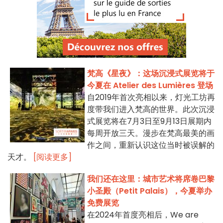
梵高《星夜》：这场沉浸式展览将于
今夏在 Atelier des Lumières 登场
自2019年首次亮相以来，灯光工坊再
度带我们进入梵高的世界。此次沉浸
式展览将在7月3日至9月13日展期内
每周开放三天。漫步在梵高最美的画
作之间，重新认识这位当时被误解的
天才。
[阅读更多]
我们还在这里：城市艺术将席卷巴黎
小圣殿（Petit Palais），今夏举办
免费展览
在2024年首度亮相后，We are