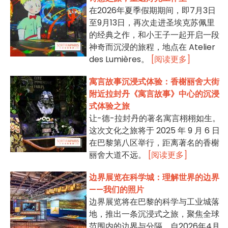
在2026年夏季假期期间，即7月3日
至9月13日，再次走进圣埃克苏佩里
的经典之作，和小王子一起开启一段
神奇而沉浸的旅程，地点在 Atelier
des Lumières。
[阅读更多]
寓言故事沉浸式体验：香榭丽舍大街
附近拉封丹《寓言故事》中心的沉浸
式体验之旅
让-德-拉封丹的著名寓言栩栩如生。
这次文化之旅将于 2025 年 9 月 6 日
在巴黎第八区举行，距离著名的香榭
丽舍大道不远。
[阅读更多]
边界展览在科学城：理解世界的边界
——我们的照片
边界展览将在巴黎的科学与工业城落
地，推出一条沉浸式之旅，聚焦全球
范围内的边界与分隔，自2026年4月