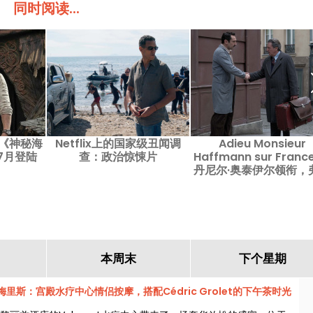
同时阅读...
的《神秘海
Netflix上的国家级丑闻调
Adieu Monsieur
7月登陆
查：政治惊悚片
Haffmann sur France 
。
丹尼尔·奥泰伊尔领衔，
德·卡瓦耶执导的历史
本周末
下个星期
梅里斯：宫殿水疗中心情侣按摩，搭配Cédric Grolet的下午茶时光