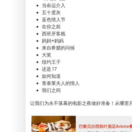
当命运介入
五十度灰
蓝色情人节
在你之前
西班牙客栈
妈妈+妈妈
来自希腊的问候
大奖
纽约王子
还是 17
如何知道
查泰莱夫人的情人
我们之间
让我们为永不落幕的电影之夜做好准备！从哪里