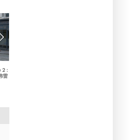
无心成就的超级英雄在 TF1
主持人阵容：Maud’Amour
2 :
上亮相：菲利普·拉绍颠覆了
在“Les Étoiles”剧院带来的
弗雷
超级英雄片的套路
精彩歌舞秀
剧