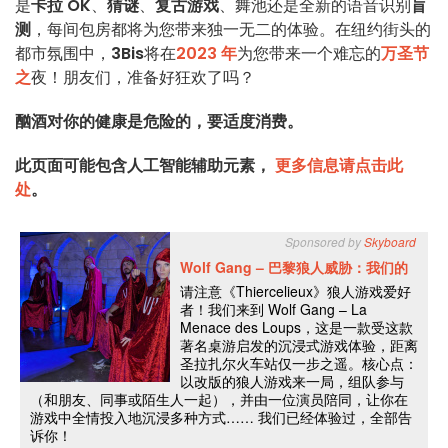
是
卡拉 OK
、
猜谜
、
复古游戏
、舞池还是全新的语音识别
盲
测
，每间包房都将为您带来独一无二的体验。在纽约街头的
都市氛围中，
3Bis
将在
2023 年
为您带来一个难忘的
万圣节
之
夜！朋友们，准备好狂欢了吗？
酗酒对你的健康是危险的，要适度消费。
此页面可能包含人工智能辅助元素，
更多信息请点击此
处
。