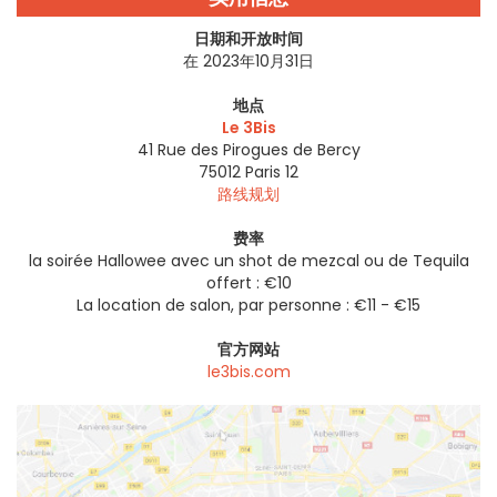
日期和开放时间
在 2023年10月31日
地点
Le 3Bis
41 Rue des Pirogues de Bercy
75012
Paris 12
路线规划
费率
la soirée Hallowee avec un shot de mezcal ou de Tequila
offert : €10
La location de salon, par personne : €11 - €15
官方网站
le3bis.com