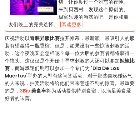
切，让你度过一个难忘的夜晚。
来到贝西村，发现这个原创的、
极富乐趣的游戏酒吧，是你和朋
友们晚上的完美选择。
[阅读更多]
庆祝活动以
奇装异服比赛
拉开帷幕，最新颖、最吸引人的服
装有望赢得一瓶香槟。但是，如果没有一些惊险刺激的活
动，这个夜晚又会怎样呢？每一位大胆的参赛者都将获得一
个镜头。这仅仅是个开始！寻求刺激的人还可以参加
辣椒比
赛
，而游戏迷们则可以参加一个专门为 "
Dia De Los
Muertos
"举办的大型有奖问答活动。对于那些喜欢碰运气
的人来说，抽奖活动将给他们带来意想不到的惊喜。最重要
的是，
3Bis
美食车
将为活动提供特别食谱，以满足美食爱
好者的味蕾。