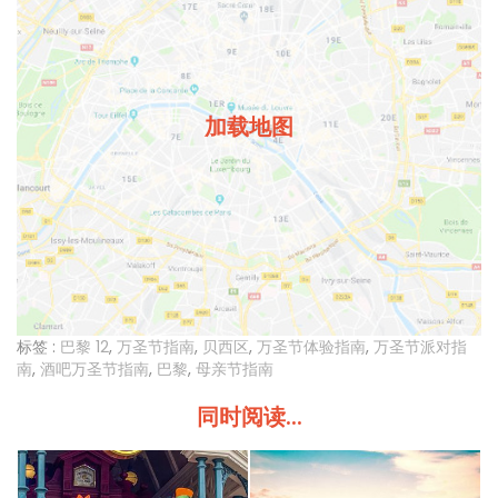
加载地图
标签 :
巴黎 12
,
万圣节指南
,
贝西区
,
万圣节体验指南
,
万圣节派对指
南
,
酒吧万圣节指南
,
巴黎
,
母亲节指南
同时阅读...