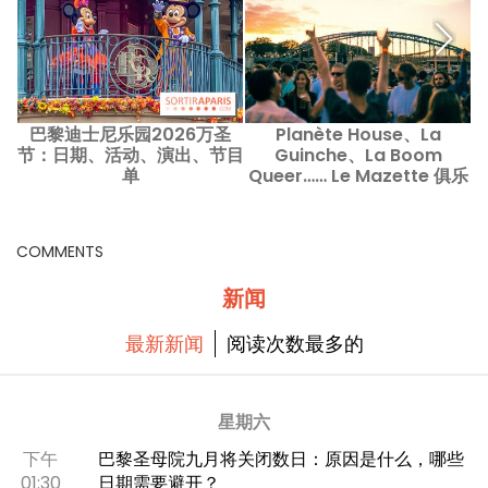
巴黎迪士尼乐园2026万圣
Planète House、La
C
节：日期、活动、演出、节目
Guinche、La Boom
单
Queer…… Le Mazette 俱乐
部的未来几场夜场活动
COMMENTS
新闻
最新新闻
阅读次数最多的
星期六
下午
巴黎圣母院九月将关闭数日：原因是什么，哪些
01:30
日期需要避开？