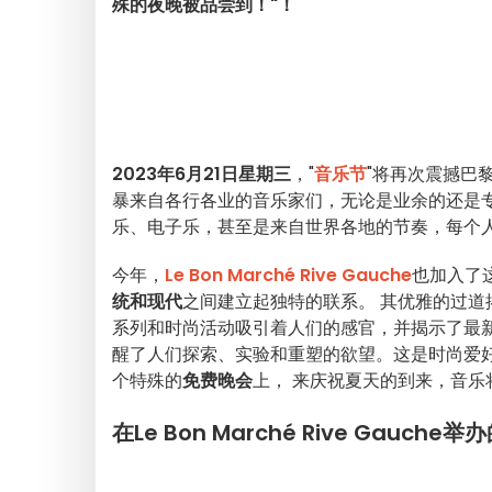
殊的夜晚被品尝到！"！
2023年6月21日星期三
，"
音乐节
"将再次震撼巴
暴来自各行各业的音乐家们，无论是业余的还是
乐、电子乐，甚至是来自世界各地的节奏，每个人
今年，
Le Bon Marché Rive Gauche
也加入了
统和现代
之间建立起独特的联系
。
其优雅的过道
系列和时尚活动吸引着人们的感官，并揭示了最新
醒了人们探索、实验和重塑的欲望。这是时尚爱
个特殊的
免费晚会
上，
来
庆祝夏天的到来，音乐
在Le Bon Marché Rive Gauc