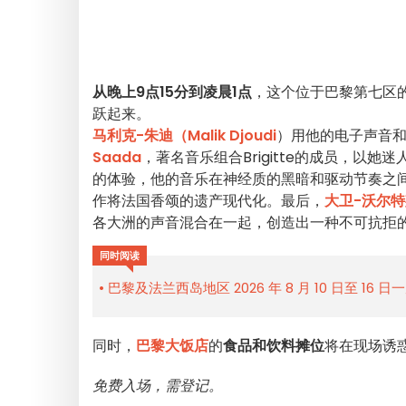
从晚上9点15分到凌晨1点
，这个位于巴黎第七区
跃起来。
马利克-朱迪（Malik Djoudi
）用他的电子声音
Saada
，著名音乐组合Brigitte的成员，以
的体验，他的音乐在神经质的黑暗和驱动节奏之
作将法国香颂的遗产现代化。最后，
大卫-沃尔特
各大洲的声音混合在一起，创造出一种不可抗拒的 
同时阅读
巴黎及法兰西岛地区 2026 年 8 月 10 日至 16 
同时，
巴黎大饭店
的
食品和饮料摊位
将在现场诱
免费入场，需登记。