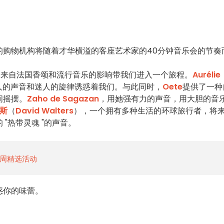
的购物机构将随着才华横溢的客座艺术家的40分钟音乐会的节奏
和来自法国香颂和流行音乐的影响带我们进入一个旅程。
Aurélie
她迷人的声音和迷人的旋律诱惑着我们。与此同时，
Oete
提供了一种
间摇摆。
Zaho de Sagazan
，用她强有力的声音，用大胆的音
斯
（
David Walters
），一个拥有多种生活的环球旅行者，将
"热带灵魂 "的声音。
日一周精选活动
惑你的味蕾。