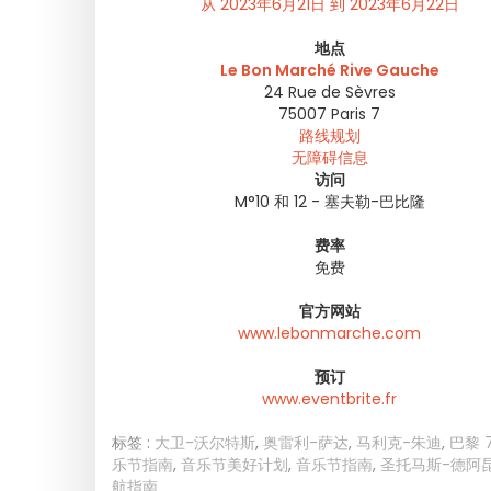
从 2023年6月21日 到 2023年6月22日
地点
Le Bon Marché Rive Gauche
24 Rue de Sèvres
75007
Paris 7
路线规划
无障碍信息
访问
M°10 和 12 - 塞夫勒-巴比隆
费率
免费
官方网站
www.lebonmarche.com
预订
www.eventbrite.fr
标签 :
大卫-沃尔特斯
,
奥雷利-萨达
,
马利克-朱迪
,
巴黎 
乐节指南
,
音乐节美好计划
,
音乐节指南
,
圣托马斯-德阿
航指南