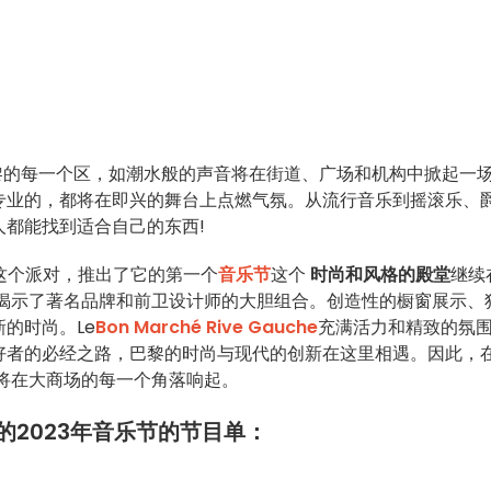
黎的每一个区，如潮水般的声音将在街道、广场和机构中掀起一
专业的，都将在即兴的舞台上点燃气氛。从流行音乐到摇滚乐、
都能找到适合自己的东西!
这个派对，推出了它的第一个
音乐节
这个
时尚和风格的殿堂
继续
揭示了著名品牌和前卫设计师的大胆组合。创造性的橱窗展示、
的时尚。Le
Bon Marché Rive Gauche
充满活力和精致的氛
好者的必经之路，巴黎的时尚与现代的创新在这里相遇。因此，
将在大商场的每一个角落响起。
he举办的2023年音乐节的节目单：