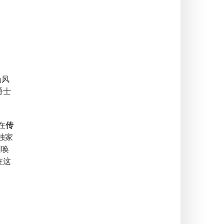
场风
爵士
在
传
独家
围唤
在这