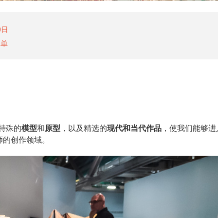
9日
清单
特殊的
模型
和
原型
，以及精选的
现代和当代作品
，使我们能够进
师的创作领域。