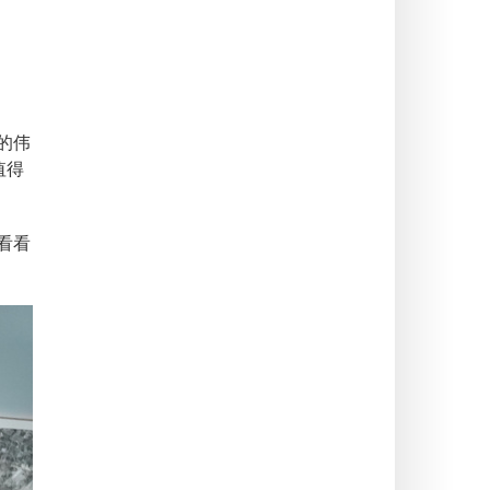
的伟
值得
来看看