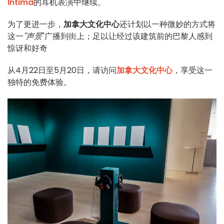
Intima
的耳机表演中继续。
为了更进一步，
加拿大文化中心
还计划以一种微妙的方式将
这一
"声景
"广播到街上；足以让经过该建筑前的巴黎人感到
惊讶和好奇
从4月22日至5月20日，请访问
加拿大文化中心
，享受这一
独特的免费体验。