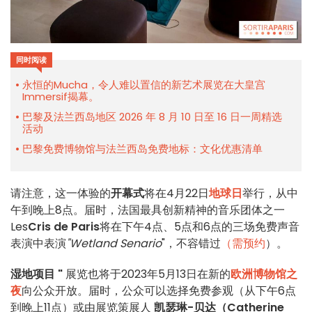
同时阅读
永恒的Mucha，令人难以置信的新艺术展览在大皇宫
Immersif揭幕。
巴黎及法兰西岛地区 2026 年 8 月 10 日至 16 日一周精选
活动
巴黎免费博物馆与法兰西岛免费地标：文化优惠清单
请注意，这一体验的
开幕式
将在4月22日
地球日
举行，从中
午到晚上8点。届时，法国最具创新精神的音乐团体之一
Les
Cris de Paris
将在下午4点、5点和6点的三场免费声音
表演中表演
"Wetland Senario
"，不容错过
（需预约
）。
湿地项目 "
展览也将于2023年5月13日在新的
欧洲博物馆之
夜
向公众开放。届时，公众可以选择免费参观（从下午6点
到晚上11点）或由展览策展人
凯瑟琳-贝达（Catherine