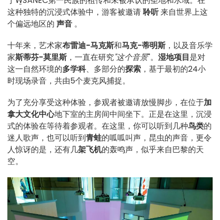
于W̱SÁNEĆ第一民族的祖传和未被承认的圣地和水域。在
这种独特的沉浸式体验中，游客被邀请
聆听
来自世界上这
个偏远地区的
声音
。
十年来，艺术家
布雷迪-马克斯
和
马克-蒂明斯
，以及音乐学
家
斯蒂芬-莫里斯
，一直在研究
"这个音景
"。
湿地项目
是对
这一自然环境的
多学科
、多部分的
探索
，基于最初的24小
时现场录音，共由5个麦克风捕捉。
为了充分享受这种体验，参观者被邀请放慢脚步，在位于
加
拿大文化中心
地下室的主房间中间坐下。正是在这里，沉浸
式的体验在等待着参观者。在这里，你可以听到几种
鸟类
的
迷人歌声，也可以听到
青蛙
的呱呱叫声，昆虫的声音，更令
人惊讶的是，还有几
架飞机
的轰鸣声，似乎来自巴黎的天
空。