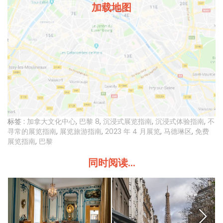
加载地图
标签 :
加拿大文化中心
,
巴黎 8
,
沉浸式展览指南
,
沉浸式体验指南
,
不
寻常的展览指南
,
展览旅游指南
,
2023 年 4 月展览
,
马德琳区
,
免费
展览指南
,
巴黎
同时阅读...