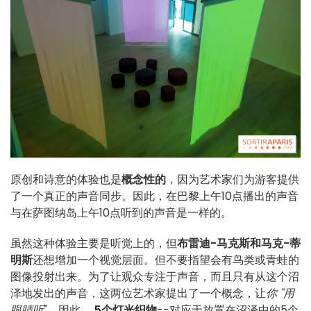
原创和诗意的体验也是
概念性的
，因为艺术家们为游客提供
了一个真正的声音同步。因此，在巴黎上午10点播出的声音
与在萨图纳岛上午10点听到的声音是一样的。
虽然这种体验主要是听觉上的，但
布雷迪-马克斯和马克-蒂
明斯
还想增加一个视觉层面。但不要指望会有鸟类或青蛙的
图像投射出来。为了让观众专注于声音，而且只有从这个沼
泽地发出的声音，这两位艺术家提出了一个概念，让
你 "用
眼睛听
"。因此，
5个灯光织物
--对应于放置在沼泽中的5个