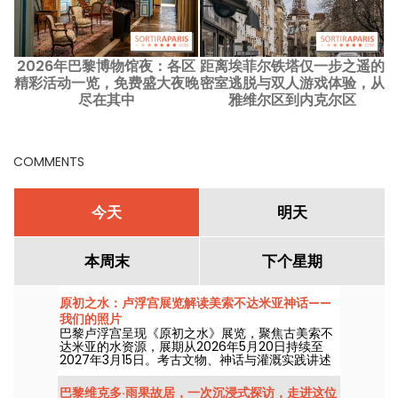
2026年巴黎博物馆夜：各区
距离埃菲尔铁塔仅一步之遥的
精彩活动一览，免费盛大夜晚
密室逃脱与双人游戏体验，从
尽在其中
雅维尔区到内克尔区
COMMENTS
今天
明天
本周末
下个星期
原初之水：卢浮宫展览解读美索不达米亚神话——
我们的照片
巴黎卢浮宫呈现《原初之水》展览，聚焦古美索不
达米亚的水资源，展期从2026年5月20日持续至
2027年3月15日。考古文物、神话与灌溉实践讲述
这一资源如何塑造了早期美索不达米亚社会。
巴黎维克多·雨果故居，一次沉浸式探访，走进这位