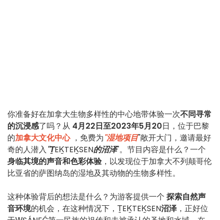
你准备好在加拿大生物多样性的中心地带体验一次
不同寻常
的沉浸感
了吗？从
4月22日至2023年5月20
日，位于巴黎
的
加拿大文化中心
，免费为
"湿地项目
"敞开大门，邀请最好
奇的人潜入
"Ṯ
EḴTEḴSEN
的沼泽
"。节目内容是什么？一个
身临其境的声音和色彩体验
，以发现位于加拿大不列颠哥伦
比亚省的萨图纳岛的湿地及其动物的生物多样性。
这种体验背后的想法是什么？为游客提供一个
探索自然声
音环境
的机会，在这种情况下，ṮEḴTEḴSEN
沼泽
，正好位