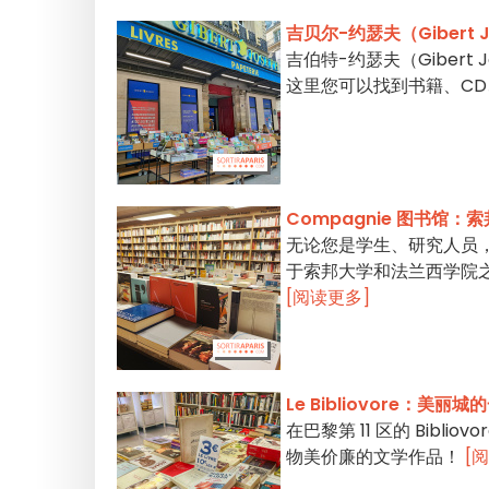
吉贝尔-约瑟夫（Giber
吉伯特-约瑟夫（Giber
这里您可以找到书籍、CD
Compagnie 图书馆：
无论您是学生、研究人员，
于索邦大学和法兰西学院
[阅读更多]
Le Bibliovore：美
在巴黎第 11 区的 Bib
物美价廉的文学作品！
[