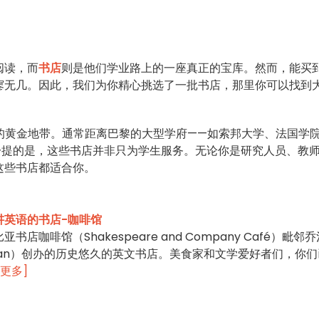
阅读，而
书店
则是他们学业路上的一座真正的宝库。然而，能买
寥无几。因此，我们为你精心挑选了一批书店，那里你可以找到
的黄金地带。通常距离巴黎的大型学府——如索邦大学、法国学
一提的是，这些书店并非只为学生服务。无论你是研究人员、教
这些书店都适合你。
讲英语的书店-咖啡馆
咖啡馆（Shakespeare and Company Café）毗邻乔
itman）创办的历史悠久的英文书店。美食家和文学爱好者们，你
读更多]