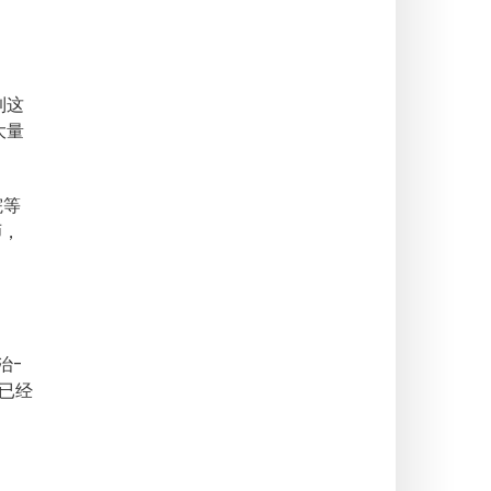
到这
大量
院等
师，
治-
们已经