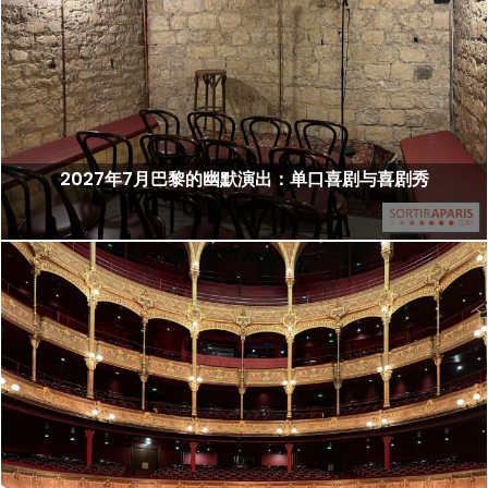
2027年7月巴黎的幽默演出：单口喜剧与喜剧秀