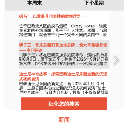
本周末
下个星期
疯马"，巴黎最具代表性的歌舞厅之一
位于巴黎第八区的疯马酒吧（Crazy Horse）隐藏
在素雅的外墙后面，几乎不引人注意。然而，当您
踏进前门，就会被带到一个完全不同的氛围中，欣
赏一场以舞蹈、表演和灯光装饰为特色的精彩表
演。
狮子王：音乐剧回归莫加多剧院，第六季重磅登场
——本刊评论
《狮子王》将在巴黎莫加多剧院等你，演出将持续
到8月9日，属于第五季；并将于2026年9月起开启
第六季，距它在这座巴黎剧院的上一次演出已超过
十年。我们现场看过，现在为你一网打尽！
迪士尼神奇故事：探索巴黎迪士尼乐园全新的沉浸
式夜间表演
巴黎迪士尼乐园的新亮点！自 2025 年 1 月 10 日
起，主题公园将推出全新的沉浸式夜间表演 "迪士
尼神奇故事"。节目内容包括：投影（不仅仅是城堡
上的投影）、灯光效果，以及一如既往的迪士尼和
皮克斯电影中的场景！
细化您的搜索
新闻