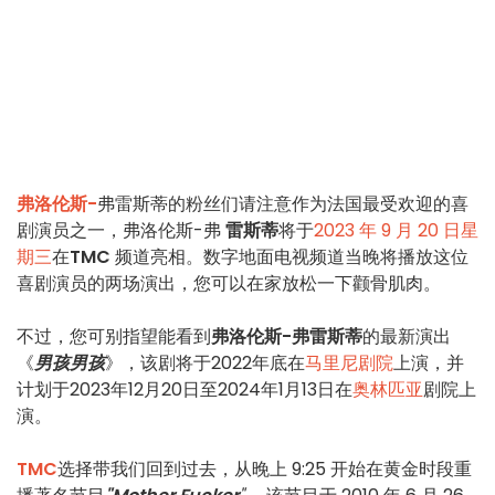
弗洛伦斯-
弗雷斯蒂的粉丝们请注意作为法国最受欢迎的喜
剧演员之一，弗洛伦斯-弗
雷斯蒂
将于
2023 年 9 月 20 日星
期三
在
TMC
频道亮相。数字地面电视频道当晚将播放这位
喜剧演员的两场演出，您可以在家放松一下颧骨肌肉。
不过，您可别指望能看到
弗洛伦斯-弗雷斯蒂
的最新演出
《
男孩男孩
》，该剧将于2022年底在
马里尼剧院
上演，并
计划于2023年12月20日至2024年1月13日在
奥林匹亚
剧院上
演。
TMC
选择带我们回到过去，从晚上 9:25 开始在黄金时段重