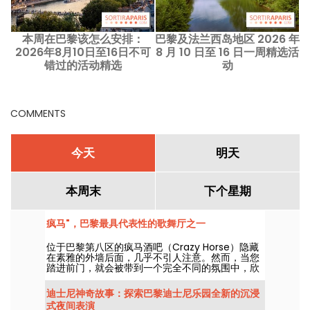
本周在巴黎该怎么安排：
巴黎及法兰西岛地区 2026 年
2026年8月10日至16日不可
8 月 10 日至 16 日一周精选活
错过的活动精选
动
COMMENTS
今天
明天
本周末
下个星期
疯马"，巴黎最具代表性的歌舞厅之一
位于巴黎第八区的疯马酒吧（Crazy Horse）隐藏
在素雅的外墙后面，几乎不引人注意。然而，当您
踏进前门，就会被带到一个完全不同的氛围中，欣
赏一场以舞蹈、表演和灯光装饰为特色的精彩表
演。
迪士尼神奇故事：探索巴黎迪士尼乐园全新的沉浸
式夜间表演