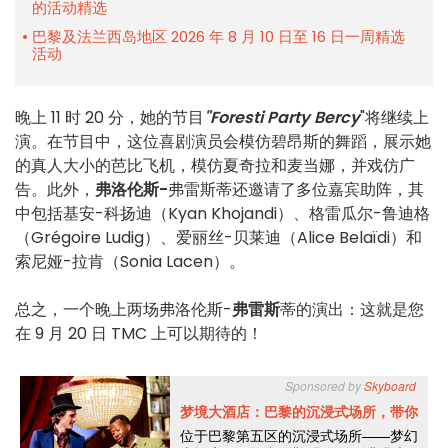
的活动精选
巴黎及法兰西岛地区 2026 年 8 月 10 日至 16 日一周精选
活动
晚上 11 时 20 分，她的节目
"Foresti Party Bercy
"将继续上
演。在节目中，这位喜剧演员会模仿碧昂斯的舞蹈，展示她
的真人大小的芭比飞机，模仿夏奇拉和麦当娜，并戏仿广
告。此外，
弗洛伦斯-
弗雷斯蒂还邀请了多位嘉宾助阵，其
中包括基安-科扬迪（Kyan Khojandi）、格雷瓜尔-鲁迪格
（Grégoire Ludig）、爱丽丝-贝莱迪（Alice Belaïdi）和
索尼娅-拉肯（Sonia Lacen）。
总之，一个晚上两场弗洛伦斯-
弗雷斯
蒂的演出：这就是您
在 9 月 20 日 TMC 上可以期待的！