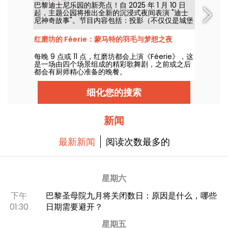
巴黎迪士尼乐园的新亮点！自 2025 年 1 月 10 日
起，主题公园将推出全新的沉浸式夜间表演 "迪士
尼神奇故事"。节目内容包括：投影（不仅仅是城堡
上的投影）、灯光效果，以及一如既往的迪士尼和
皮克斯电影中的场景！
红磨坊的 Féerie：蒙马特的羽毛与梦想之夜
每晚 9 点或 11 点，红磨坊都会上演《Féerie》，这
是一场由四个场景组成的精彩歌舞剧，之前或之后
都会有厨师精心准备的晚餐。
细化您的搜索
新闻
最新新闻
阅读次数最多的
星期六
下午
巴黎圣母院九月将关闭数日：原因是什么，哪些
01:30
日期需要避开？
星期五