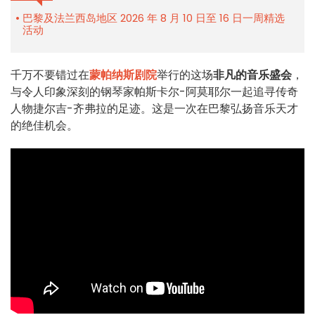
巴黎及法兰西岛地区 2026 年 8 月 10 日至 16 日一周精选
活动
千万不要错过在
蒙帕纳斯剧院
举行的这场
非凡的音乐盛会
，
与令人印象深刻的钢琴家帕斯卡尔-阿莫耶尔一起追寻传奇
人物捷尔吉-齐弗拉的足迹。这是一次在巴黎弘扬音乐天才
的绝佳机会。