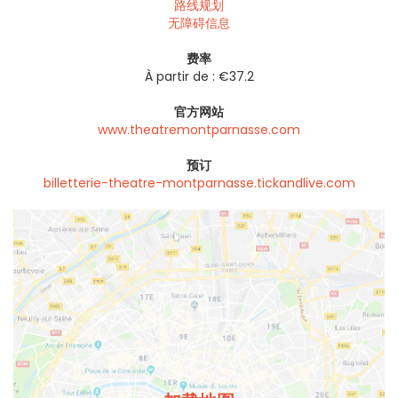
路线规划
无障碍信息
费率
À partir de : €37.2
官方网站
www.theatremontparnasse.com
预订
billetterie-theatre-montparnasse.tickandlive.com