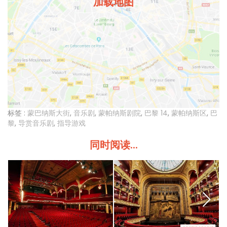
加载地图
标签 :
蒙巴纳斯大街
,
音乐剧
,
蒙帕纳斯剧院
,
巴黎 14
,
蒙帕纳斯区
,
巴
黎
,
导赏音乐剧
,
指导游戏
同时阅读...