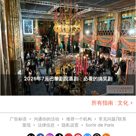
2026年7月巴黎剧院喜剧：必看的搞笑剧
所有指南 : 文化 >
广告标语
•
沟通你的活动
•
推荐一个机构
•
常见问题/联系
显现
•
法律信息
•
隐私设置
•
Sortir de Paris