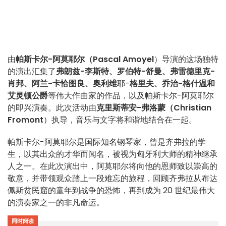
由
帕斯卡尔-阿莫耶尔（Pascal Amoyel
）导演的这场独特
的演出汇集了
弗朗兹-李斯特、罗伯特-舒曼、弗雷德里克-
肖邦、阿兰-卡恰图良、奥利维
耶-
格里夫、乔治-格什温和
艾灵顿公爵
等伟大作曲家的作品，以及帕斯卡尔-阿莫耶尔
的即兴演奏。此次活动由
克里斯蒂安-弗洛蒙（Christian
Fromont
）执导，音乐与文字将和谐地结合在一起。
帕斯卡尔-阿莫耶尔是国际知名钢琴家，曾是齐弗拉的学
生，以其出众的才华而闻名，被视为匈牙利大师的精神继承
人之一。在此次演出中，阿莫耶尔将向他的恩师致以崇高的
敬意，并带领观众踏上一段难忘的旅程，回顾齐弗拉从布达
佩斯贫民窟的童年到战争的恐怖，再到成为 20 世纪最伟大
的演奏家之一的非凡命运。
同时阅读