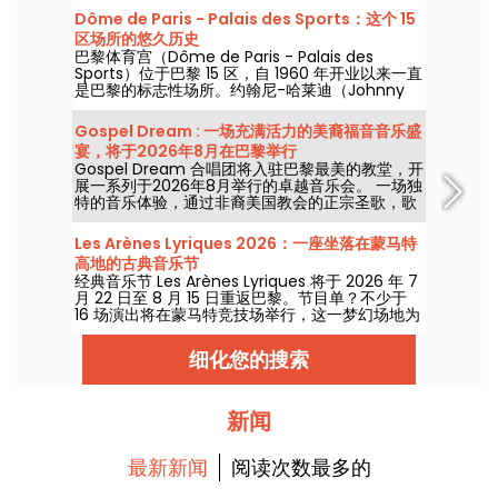
Dôme de Paris - Palais des Sports：这个 15
区场所的悠久历史
巴黎体育宫（Dôme de Paris - Palais des
Sports）位于巴黎 15 区，自 1960 年开业以来一直
是巴黎的标志性场所。约翰尼-哈莱迪（Johnny
Hallyday）、雷-查尔斯（Ray Charles）、滚石
乐队（The Rolling Stones）和披头士乐队（The
Gospel Dream : 一场充满活力的美裔福音音乐盛
Beatles）都曾在此举办过音乐会！
宴，将于2026年8月在巴黎举行
Gospel Dream 合唱团将入驻巴黎最美的教堂，开
展一系列于2026年8月举行的卓越音乐会。 一场独
特的音乐体验，通过非裔美国教会的正宗圣歌，歌
颂希望、团结与韧性。
Les Arènes Lyriques 2026：一座坐落在蒙马特
高地的古典音乐节
经典音乐节 Les Arènes Lyriques 将于 2026 年 7
月 22 日至 8 月 15 日重返巴黎。节目单？不少于
16 场演出将在蒙马特竞技场举行，这一梦幻场地为
聆听经典乐章提供了理想背景。
细化您的搜索
新闻
最新新闻
阅读次数最多的