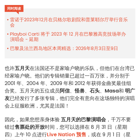
同时阅读
雷诺于2023年12月在贝格尔歌剧院和普莱耶尔厅举行音乐
会
Playboi Carti 将于 2023 年 12 月在巴黎雅高竞技场举办
演唱会 - 延期
巴黎及法兰西岛地区本周精选：2026年8月3日至9日
也许
五月天
在法国还不是家喻户晓的乐队，但他们在台湾已
经家喻户晓。他们的专辑销量已超过一百万张，并分别于
2001 年、2004 年、2009 年和 2012 年获得金曲奖最佳组
合奖。五月天的五位成员
阿信
、
怪兽
、
石头
、
Masa
和
明广
友
已经发行了多张专辑，他们完全有意向在这场独特的演唱
会上征服欧洲，尤其是法国！
因此，如果您想亲身体验
五月天的巴黎演唱会
，千万不要
错过
售票处的开放
时间，您可以选择在 8 月 31 日（星期
四）上午 10 点进行
Live Nation 预售
，或在 9 月 1 日（星