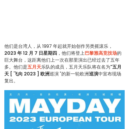
他们是台湾人，从 1997 年起就开始创作另类摇滚乐，
2023 年 12 月 7 日星期四
，他们将登上
巴黎雅高竞技场
的
巨大舞台，这距离他们上一次在那里演出已经过去了五年
多。他们是
五月天
乐队的成员，五月天乐队将在名为
"五月
天 [ 飞向 2023 ] 欧洲
巡演 "的新一轮欧洲
巡演
中宣布现场
复出。