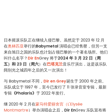
日本摇滚乐队正在继续入侵巴黎。虽然定于 2023 年 12 月
在
奥林匹亚
举行的
Babymetal
演唱会已经售罄，但另一支
来自旭日之国的乐队也计划占领巴黎的一个著名场所。他们
叫什么名字？
Dir En
Grey 将于
2024 年 3 月 22 日（周
五）和 23 日（周六
）在
巴塔克兰
音乐厅演出，这是该乐队
阔别光之城四年之后的又一次演出！
与 Babymetal 不同，
Dir en Grey
诞生于 2000 年之前。
乐队成立于 1997 年，至今已发行了 11 张录音室专辑，最新
专辑
《Phalaris》
于 2022 年发行。
继 2020 年 2 月在
蒙马特爱丽舍宫（L'Elysée
Montmartre
）举办演唱会之后，
Dir En
Grey 乐队宣布将