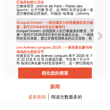
区场所的悠久历史
巴黎体育宫（Dôme de Paris - Palais des
Sports）位于巴黎 15 区，自 1960 年开业以来一直
是巴黎的标志性场所。约翰尼-哈莱迪（Johnny
Hallyday）、雷-查尔斯（Ray Charles）、滚石
乐队（The Rolling Stones）和披头士乐队（The
Gospel Dream : 一场充满活力的美裔福音音乐盛
Beatles）都曾在此举办过音乐会！
宴，将于2026年8月在巴黎举行
Gospel Dream 合唱团将入驻巴黎最美的教堂，开
展一系列于2026年8月举行的卓越音乐会。 一场独
特的音乐体验，通过非裔美国教会的正宗圣歌，歌
颂希望、团结与韧性。
Les Arènes Lyriques 2026：一座坐落在蒙马特
高地的古典音乐节
经典音乐节 Les Arènes Lyriques 将于 2026 年 7
月 22 日至 8 月 15 日重返巴黎。节目单？不少于
16 场演出将在蒙马特竞技场举行，这一梦幻场地为
聆听经典乐章提供了理想背景。
细化您的搜索
新闻
最新新闻
阅读次数最多的