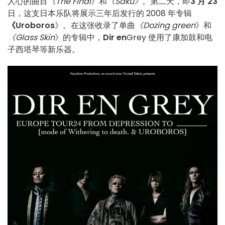
人心的曲目
《The Final
》和
《Saku》
。第二天，即
3 月 23
日，这支日本乐队将展示三年后发行的 2008 年专辑
《Uroboros
》。在这张收录了单曲
《Dozing green
》和
《Glass Skin
》的专辑中，
Dir en
Grey 使用了康加鼓和电
子西塔琴等新乐器。