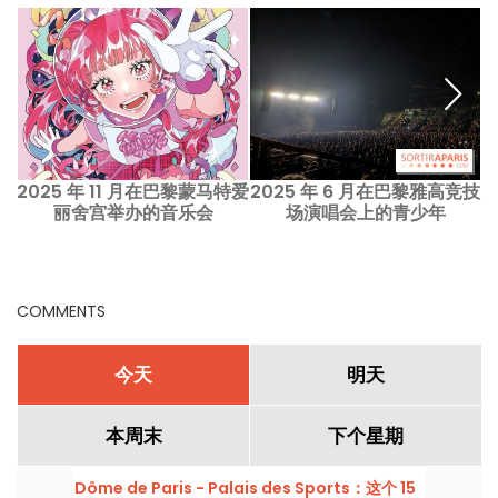
2025 年 11 月在巴黎蒙马特爱
2025 年 6 月在巴黎雅高竞技
丽舍宫举办的音乐会
场演唱会上的青少年
T
COMMENTS
今天
明天
本周末
下个星期
Dôme de Paris - Palais des Sports：这个 15